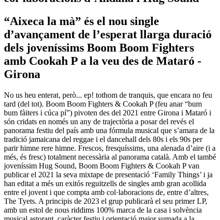
“Aixeca la mà” és el nou single
d’avançament de l’esperat llarga duració
dels joveníssims Boom Boom Fighters
amb Cookah P a la veu des de Mataró -
Girona
No us heu enterat, però... ep! tothom de tranquis, que encara no feu
tard (del tot). Boom Boom Fighters & Cookah P (feu anar “bum
bum fàiters i cúca pí”) pivoten des del 2021 entre Girona i Mataró i
són cridats en només un any de trajectòria a posar del revés el
panorama festiu del país amb una fórmula musical que s’amara de la
tradició jamaicana del reggae i el dancehall dels 80s i els 90s per
parir himne rere himne. Frescos, fresquíssims, una alenada d’aire (i a
més, és fresc) totalment necessària al panorama català. Amb el també
joveníssim Hug Sound, Boom Boom Fighters & Cookah P van
publicar el 2021 la seva mixtape de presentació ‘Family Things’ i ja
han editat a més un exitós reguitzells de singles amb gran acollida
entre el jovent i que compta amb col·laboracions de, entre d’altres,
The Tyets. A principis de 2023 el grup publicarà el seu primer LP,
amb un estol de nous riddims 100% marca de la casa i solvència
musical astorant, caràcter festiu i orientació major sumada a la