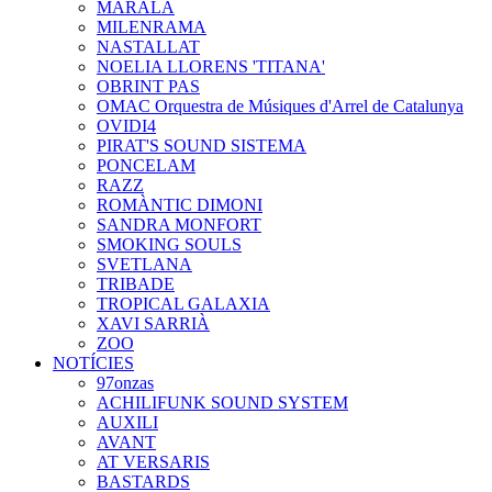
MARALA
MILENRAMA
NASTALLAT
NOELIA LLORENS 'TITANA'
OBRINT PAS
OMAC Orquestra de Músiques d'Arrel de Catalunya
OVIDI4
PIRAT'S SOUND SISTEMA
PONCELAM
RAZZ
ROMÀNTIC DIMONI
SANDRA MONFORT
SMOKING SOULS
SVETLANA
TRIBADE
TROPICAL GALAXIA
XAVI SARRIÀ
ZOO
NOTÍCIES
97onzas
ACHILIFUNK SOUND SYSTEM
AUXILI
AVANT
AT VERSARIS
BASTARDS