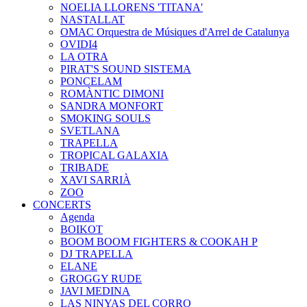
NOELIA LLORENS 'TITANA'
NASTALLAT
OMAC Orquestra de Músiques d'Arrel de Catalunya
OVIDI4
LA OTRA
PIRAT'S SOUND SISTEMA
PONCELAM
ROMÀNTIC DIMONI
SANDRA MONFORT
SMOKING SOULS
SVETLANA
TRAPELLA
TROPICAL GALAXIA
TRIBADE
XAVI SARRIÀ
ZOO
CONCERTS
Agenda
BOIKOT
BOOM BOOM FIGHTERS & COOKAH P
DJ TRAPELLA
ELANE
GROGGY RUDE
JAVI MEDINA
LAS NINYAS DEL CORRO