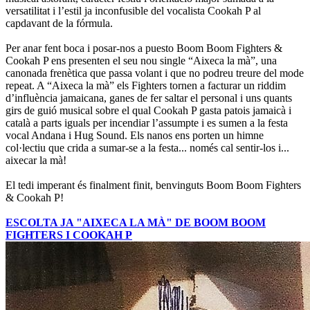
versatilitat i l’estil ja inconfusible del vocalista Cookah P al
capdavant de la fórmula.
Per anar fent boca i posar-nos a puesto Boom Boom Fighters &
Cookah P ens presenten el seu nou single “Aixeca la mà”, una
canonada frenètica que passa volant i que no podreu treure del mode
repeat. A “Aixeca la mà” els Fighters tornen a facturar un riddim
d’influència jamaicana, ganes de fer saltar el personal i uns quants
girs de guió musical sobre el qual Cookah P gasta patois jamaicà i
català a parts iguals per incendiar l’assumpte i es sumen a la festa
vocal Andana i Hug Sound. Els nanos ens porten un himne
col·lectiu que crida a sumar-se a la festa... només cal sentir-los i...
aixecar la mà!
El tedi imperant és finalment finit, benvinguts Boom Boom Fighters
& Cookah P!
ESCOLTA JA "AIXECA LA MÀ" DE BOOM BOOM
FIGHTERS I COOKAH P