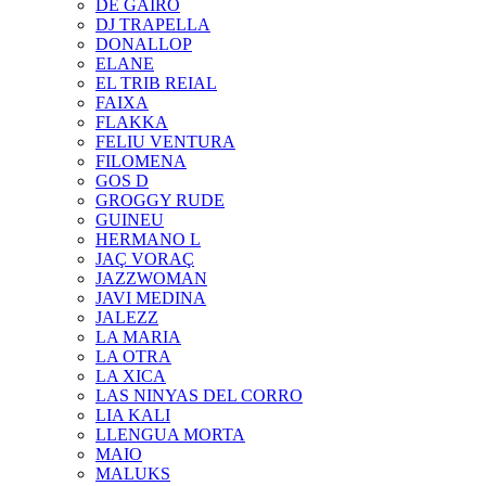
DE GAIRÓ
DJ TRAPELLA
DONALLOP
ELANE
EL TRIB REIAL
FAIXA
FLAKKA
FELIU VENTURA
FILOMENA
GOS D
GROGGY RUDE
GUINEU
HERMANO L
JAÇ VORAÇ
JAZZWOMAN
JAVI MEDINA
JALEZZ
LA MARIA
LA OTRA
LA XICA
LAS NINYAS DEL CORRO
LIA KALI
LLENGUA MORTA
MAIO
MALUKS