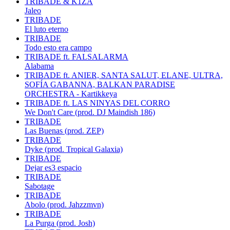
TRIBADE & K1ZA
Jaleo
TRIBADE
El luto eterno
TRIBADE
Todo esto era campo
TRIBADE ft. FALSALARMA
Alabama
TRIBADE ft. ANIER, SANTA SALUT, ELANE, ULTRA,
SOFÍA GABANNA, BALKAN PARADISE
ORCHESTRA - Kartikkeya
TRIBADE ft. LAS NINYAS DEL CORRO
We Don't Care (prod. DJ Maindish 186)
TRIBADE
Las Buenas (prod. ZEP)
TRIBADE
Dyke (prod. Tropical Galaxia)
TRIBADE
Dejar es3 espacio
TRIBADE
Sabotage
TRIBADE
Abolo (prod. Jahzzmvn)
TRIBADE
La Purga (prod. Josh)