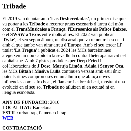
Tribade
El 2019 van debutar amb
'Las Desheredadas’
, un primer disc que
va portar a les
Tribade
a recorrer grans escenaris d’arreu del món
com el
TransMusicales
a
França
, l'
Eurosonics
als
Països Baixos
,
o el
SWSW
a
Texas
entre molts altres. El 2022 van publicar
'Dyke'
, el seu segon àlbum, un discarral que va remoure l'escena i
amb el que també van girar arreu d’Europa. Amb el seu tercer LP
titulat
'La Tregua'
i publicat el 2024 les MCs barcelonines
afegeixen un nou capítol a la seva lluita contra l'heteropatriarcat i el
capitalisme. Amb 7 pistes produïdes per
Deep Fried
i
col·laboracions de
J Dose
,
Maruja Limón
,
Adala
i
Senyor Oca
,
les MCs
Bittah
i
Masiva Lulla
continuen versant amb estil únic
potents rimes compromeses en un àlbum que abraça noves
influències com l'afro beat, el flamenc i el break beat, mostrant una
evolució en el seu so.
Tribade
no afluixen ni en actitud ni en
llengua esmolada.
ANY DE FUNDACIÓ:
2016
LOCALITAT:
Barcelona
ESTIL:
urban rap, flamenco i trap
WEB
CONTRACTACIÓ