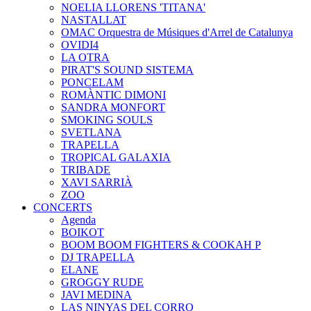
NOELIA LLORENS 'TITANA'
NASTALLAT
OMAC Orquestra de Músiques d'Arrel de Catalunya
OVIDI4
LA OTRA
PIRAT'S SOUND SISTEMA
PONCELAM
ROMÀNTIC DIMONI
SANDRA MONFORT
SMOKING SOULS
SVETLANA
TRAPELLA
TROPICAL GALAXIA
TRIBADE
XAVI SARRIÀ
ZOO
CONCERTS
Agenda
BOIKOT
BOOM BOOM FIGHTERS & COOKAH P
DJ TRAPELLA
ELANE
GROGGY RUDE
JAVI MEDINA
LAS NINYAS DEL CORRO