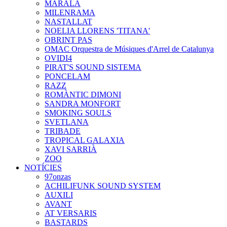
MARALA
MILENRAMA
NASTALLAT
NOELIA LLORENS 'TITANA'
OBRINT PAS
OMAC Orquestra de Músiques d'Arrel de Catalunya
OVIDI4
PIRAT'S SOUND SISTEMA
PONCELAM
RAZZ
ROMÀNTIC DIMONI
SANDRA MONFORT
SMOKING SOULS
SVETLANA
TRIBADE
TROPICAL GALAXIA
XAVI SARRIÀ
ZOO
NOTÍCIES
97onzas
ACHILIFUNK SOUND SYSTEM
AUXILI
AVANT
AT VERSARIS
BASTARDS