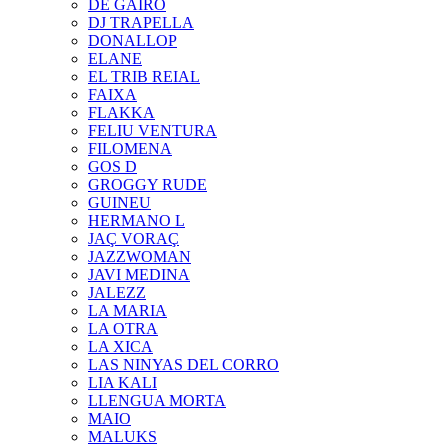
DE GAIRÓ
DJ TRAPELLA
DONALLOP
ELANE
EL TRIB REIAL
FAIXA
FLAKKA
FELIU VENTURA
FILOMENA
GOS D
GROGGY RUDE
GUINEU
HERMANO L
JAÇ VORAÇ
JAZZWOMAN
JAVI MEDINA
JALEZZ
LA MARIA
LA OTRA
LA XICA
LAS NINYAS DEL CORRO
LIA KALI
LLENGUA MORTA
MAIO
MALUKS