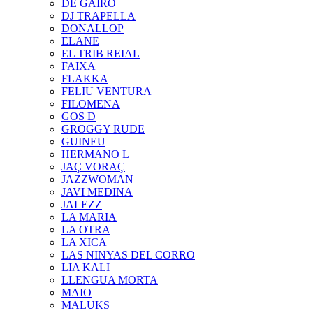
DE GAIRÓ
DJ TRAPELLA
DONALLOP
ELANE
EL TRIB REIAL
FAIXA
FLAKKA
FELIU VENTURA
FILOMENA
GOS D
GROGGY RUDE
GUINEU
HERMANO L
JAÇ VORAÇ
JAZZWOMAN
JAVI MEDINA
JALEZZ
LA MARIA
LA OTRA
LA XICA
LAS NINYAS DEL CORRO
LIA KALI
LLENGUA MORTA
MAIO
MALUKS