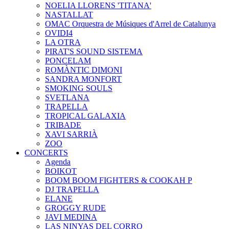
NOELIA LLORENS 'TITANA'
NASTALLAT
OMAC Orquestra de Músiques d'Arrel de Catalunya
OVIDI4
LA OTRA
PIRAT'S SOUND SISTEMA
PONCELAM
ROMÀNTIC DIMONI
SANDRA MONFORT
SMOKING SOULS
SVETLANA
TRAPELLA
TROPICAL GALAXIA
TRIBADE
XAVI SARRIÀ
ZOO
CONCERTS
Agenda
BOIKOT
BOOM BOOM FIGHTERS & COOKAH P
DJ TRAPELLA
ELANE
GROGGY RUDE
JAVI MEDINA
LAS NINYAS DEL CORRO