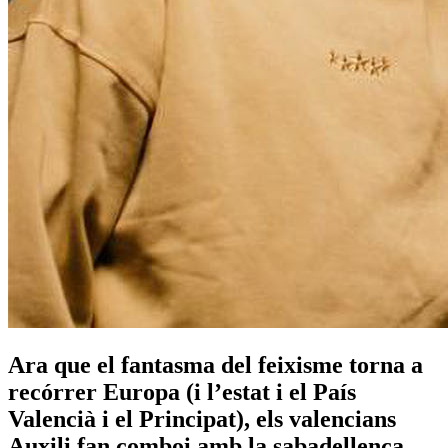
Ara que el fantasma del feixisme torna a
recórrer Europa (i l’estat i el País
Valencià i el Principat), els valencians
Auxili fan comboi amb la sabadellenca