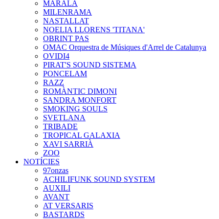
MARALA
MILENRAMA
NASTALLAT
NOELIA LLORENS 'TITANA'
OBRINT PAS
OMAC Orquestra de Músiques d'Arrel de Catalunya
OVIDI4
PIRAT'S SOUND SISTEMA
PONCELAM
RAZZ
ROMÀNTIC DIMONI
SANDRA MONFORT
SMOKING SOULS
SVETLANA
TRIBADE
TROPICAL GALAXIA
XAVI SARRIÀ
ZOO
NOTÍCIES
97onzas
ACHILIFUNK SOUND SYSTEM
AUXILI
AVANT
AT VERSARIS
BASTARDS