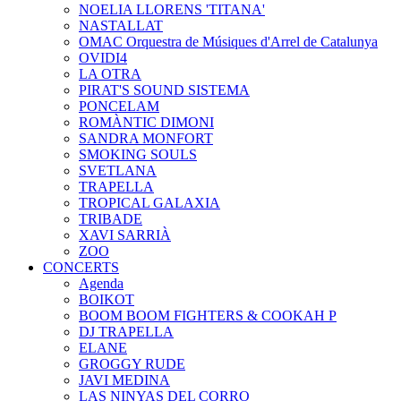
NOELIA LLORENS 'TITANA'
NASTALLAT
OMAC Orquestra de Músiques d'Arrel de Catalunya
OVIDI4
LA OTRA
PIRAT'S SOUND SISTEMA
PONCELAM
ROMÀNTIC DIMONI
SANDRA MONFORT
SMOKING SOULS
SVETLANA
TRAPELLA
TROPICAL GALAXIA
TRIBADE
XAVI SARRIÀ
ZOO
CONCERTS
Agenda
BOIKOT
BOOM BOOM FIGHTERS & COOKAH P
DJ TRAPELLA
ELANE
GROGGY RUDE
JAVI MEDINA
LAS NINYAS DEL CORRO