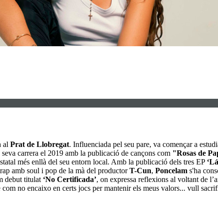
a al
Prat de Llobregat
. Influenciada pel seu pare, va començar a estudia
 la seva carrera el 2019 amb la publicació de cançons com
"Rosas de Pa
 estatal més enllà del seu entorn local. Amb la publicació dels tres EP
‘Lá
i trap amb soul i pop de la mà del productor
T-Cun
,
Poncelam
s'ha cons
m debut titulat
‘No Certificada’
, on expressa reflexions al voltant de l’
de com no encaixo en certs jocs per mantenir els meus valors... vull sacri