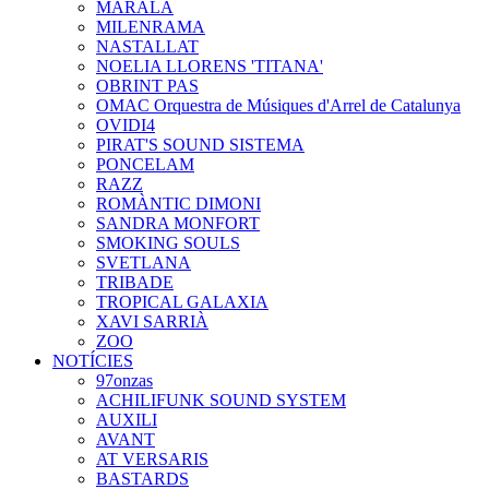
MARALA
MILENRAMA
NASTALLAT
NOELIA LLORENS 'TITANA'
OBRINT PAS
OMAC Orquestra de Músiques d'Arrel de Catalunya
OVIDI4
PIRAT'S SOUND SISTEMA
PONCELAM
RAZZ
ROMÀNTIC DIMONI
SANDRA MONFORT
SMOKING SOULS
SVETLANA
TRIBADE
TROPICAL GALAXIA
XAVI SARRIÀ
ZOO
NOTÍCIES
97onzas
ACHILIFUNK SOUND SYSTEM
AUXILI
AVANT
AT VERSARIS
BASTARDS