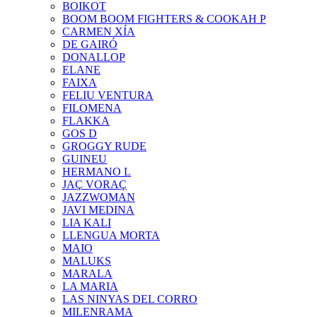
BOIKOT
BOOM BOOM FIGHTERS & COOKAH P
CARMEN XÍA
DE GAIRÓ
DONALLOP
ELANE
FAIXA
FELIU VENTURA
FILOMENA
FLAKKA
GOS D
GROGGY RUDE
GUINEU
HERMANO L
JAÇ VORAÇ
JAZZWOMAN
JAVI MEDINA
LIA KALI
LLENGUA MORTA
MAIO
MALUKS
MARALA
LA MARIA
LAS NINYAS DEL CORRO
MILENRAMA