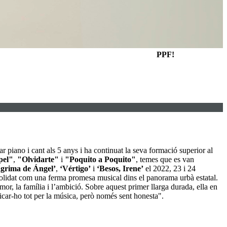
PPF!
r piano i cant als 5 anys i ha continuat la seva formació superior al
pel"
,
"Olvidarte"
i
"Poquito a Poquito"
, temes que es van
grima de Ángel’
,
‘Vértigo’
i
‘Besos, Irene’
el 2022, 23 i 24
olidat com una ferma promesa musical dins el panorama urbà estatal.
amor, la família i l’ambició. Sobre aquest primer llarga durada, ella en
ficar-ho tot per la música, però només sent honesta".