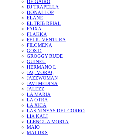
DE GAIRÓ
DJ TRAPELLA
DONALLOP
ELANE
EL TRIB REIAL
FAIXA
FLAKKA
FELIU VENTURA
FILOMENA
GOS D
GROGGY RUDE
GUINEU
HERMANO L
JAÇ VORAÇ
JAZZWOMAN
JAVI MEDINA
JALEZZ
LA MARIA
LA OTRA
LA XICA
LAS NINYAS DEL CORRO
LIA KALI
LLENGUA MORTA
MAIO
MALUKS