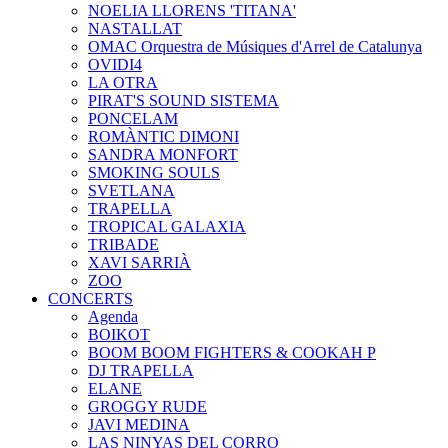
NOELIA LLORENS 'TITANA'
NASTALLAT
OMAC Orquestra de Músiques d'Arrel de Catalunya
OVIDI4
LA OTRA
PIRAT'S SOUND SISTEMA
PONCELAM
ROMÀNTIC DIMONI
SANDRA MONFORT
SMOKING SOULS
SVETLANA
TRAPELLA
TROPICAL GALAXIA
TRIBADE
XAVI SARRIÀ
ZOO
CONCERTS
Agenda
BOIKOT
BOOM BOOM FIGHTERS & COOKAH P
DJ TRAPELLA
ELANE
GROGGY RUDE
JAVI MEDINA
LAS NINYAS DEL CORRO