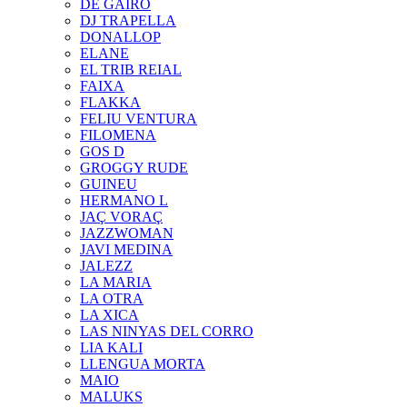
DE GAIRÓ
DJ TRAPELLA
DONALLOP
ELANE
EL TRIB REIAL
FAIXA
FLAKKA
FELIU VENTURA
FILOMENA
GOS D
GROGGY RUDE
GUINEU
HERMANO L
JAÇ VORAÇ
JAZZWOMAN
JAVI MEDINA
JALEZZ
LA MARIA
LA OTRA
LA XICA
LAS NINYAS DEL CORRO
LIA KALI
LLENGUA MORTA
MAIO
MALUKS