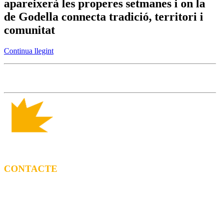
apareixerà les properes setmanes i on la
de Godella connecta tradició, territori i
comunitat
Continua llegint
CONTACTE
CONTRACTACIÓ
Litus Tenesa (+34) 615 27 69 02 | litus@ppf.cat
Marc Escribano (+34) 660 314 015 |