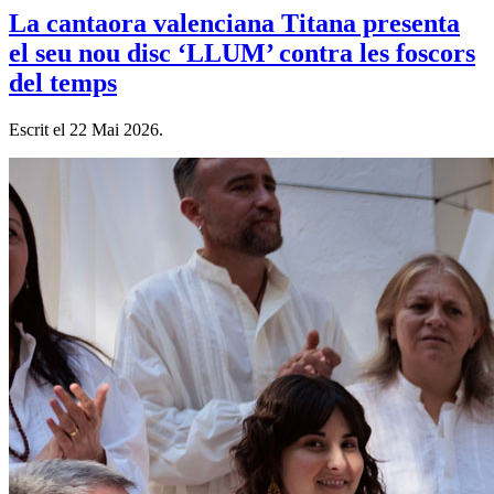
La cantaora valenciana Titana presenta
el seu nou disc ‘LLUM’ contra les foscors
del temps
Escrit el
22 Mai 2026
.