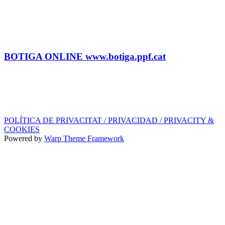
marc.em@ppf.cat
contractacio@ppf.cat
BOTIGA
Tel.: (+34) 93 878 74 80 comandes@ppf.cat
BOTIGA ONLINE www.botiga.ppf.cat
SEGELL DISCOGRÀFIC, LLICÈNCIES,
PROMOS i EDITORIAL
info@ppf.cat
POLÍTICA DE PRIVACITAT / PRIVACIDAD / PRIVACITY &
COOKIES
Powered by
Warp Theme Framework