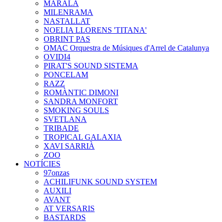
MARALA
MILENRAMA
NASTALLAT
NOELIA LLORENS 'TITANA'
OBRINT PAS
OMAC Orquestra de Músiques d'Arrel de Catalunya
OVIDI4
PIRAT'S SOUND SISTEMA
PONCELAM
RAZZ
ROMÀNTIC DIMONI
SANDRA MONFORT
SMOKING SOULS
SVETLANA
TRIBADE
TROPICAL GALAXIA
XAVI SARRIÀ
ZOO
NOTÍCIES
97onzas
ACHILIFUNK SOUND SYSTEM
AUXILI
AVANT
AT VERSARIS
BASTARDS