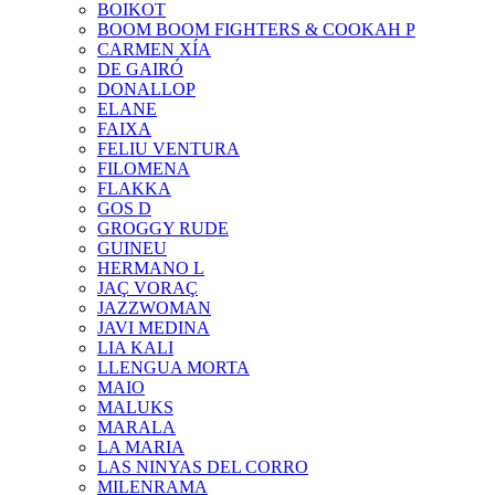
BOIKOT
BOOM BOOM FIGHTERS & COOKAH P
CARMEN XÍA
DE GAIRÓ
DONALLOP
ELANE
FAIXA
FELIU VENTURA
FILOMENA
FLAKKA
GOS D
GROGGY RUDE
GUINEU
HERMANO L
JAÇ VORAÇ
JAZZWOMAN
JAVI MEDINA
LIA KALI
LLENGUA MORTA
MAIO
MALUKS
MARALA
LA MARIA
LAS NINYAS DEL CORRO
MILENRAMA