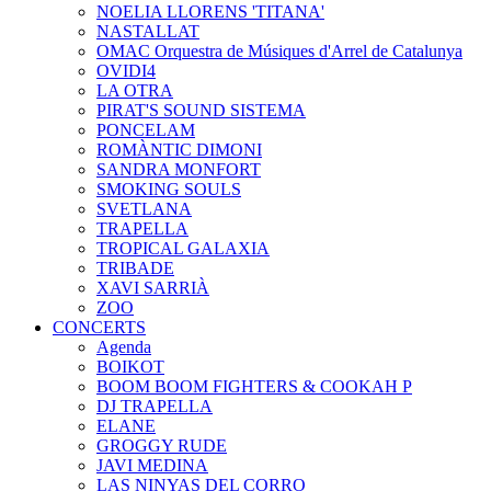
NOELIA LLORENS 'TITANA'
NASTALLAT
OMAC Orquestra de Músiques d'Arrel de Catalunya
OVIDI4
LA OTRA
PIRAT'S SOUND SISTEMA
PONCELAM
ROMÀNTIC DIMONI
SANDRA MONFORT
SMOKING SOULS
SVETLANA
TRAPELLA
TROPICAL GALAXIA
TRIBADE
XAVI SARRIÀ
ZOO
CONCERTS
Agenda
BOIKOT
BOOM BOOM FIGHTERS & COOKAH P
DJ TRAPELLA
ELANE
GROGGY RUDE
JAVI MEDINA
LAS NINYAS DEL CORRO