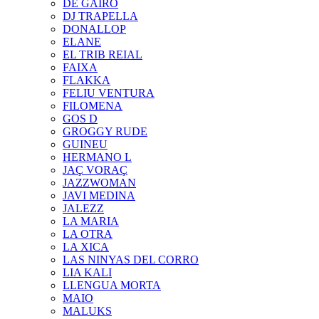
DE GAIRÓ
DJ TRAPELLA
DONALLOP
ELANE
EL TRIB REIAL
FAIXA
FLAKKA
FELIU VENTURA
FILOMENA
GOS D
GROGGY RUDE
GUINEU
HERMANO L
JAÇ VORAÇ
JAZZWOMAN
JAVI MEDINA
JALEZZ
LA MARIA
LA OTRA
LA XICA
LAS NINYAS DEL CORRO
LIA KALI
LLENGUA MORTA
MAIO
MALUKS