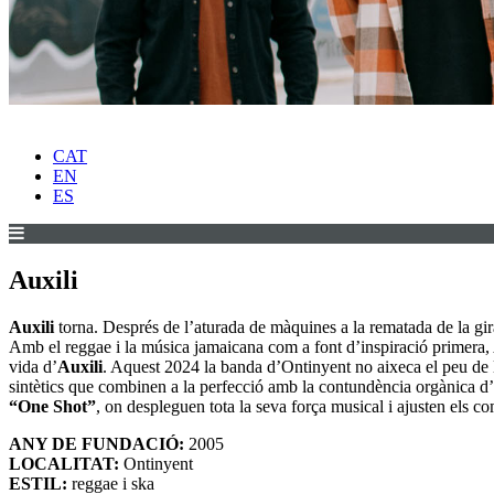
CAT
EN
ES
Auxili
Auxili
torna. Després de l’aturada de màquines a la rematada de la gi
Amb el reggae i la música jamaicana com a font d’inspiració primera,
vida d’
Auxili
. Aquest 2024 la banda d’Ontinyent no aixeca el peu de l
sintètics que combinen a la perfecció amb la contundència orgànica d’
“One Shot”
, on despleguen tota la seva força musical i ajusten els co
ANY DE FUNDACIÓ:
2005
LOCALITAT:
Ontinyent
ESTIL:
reggae i ska