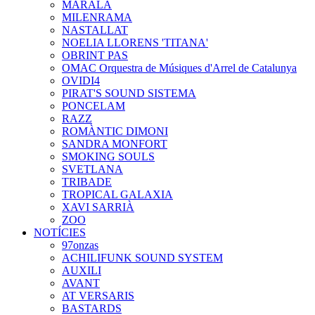
MARALA
MILENRAMA
NASTALLAT
NOELIA LLORENS 'TITANA'
OBRINT PAS
OMAC Orquestra de Músiques d'Arrel de Catalunya
OVIDI4
PIRAT'S SOUND SISTEMA
PONCELAM
RAZZ
ROMÀNTIC DIMONI
SANDRA MONFORT
SMOKING SOULS
SVETLANA
TRIBADE
TROPICAL GALAXIA
XAVI SARRIÀ
ZOO
NOTÍCIES
97onzas
ACHILIFUNK SOUND SYSTEM
AUXILI
AVANT
AT VERSARIS
BASTARDS