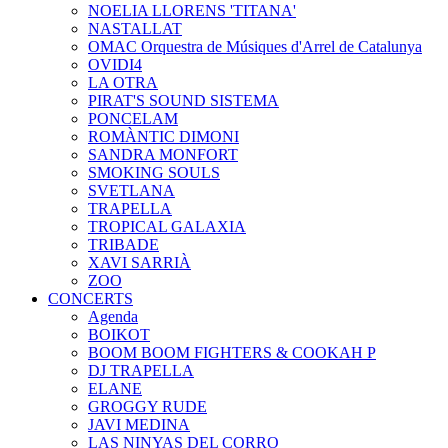
NOELIA LLORENS 'TITANA'
NASTALLAT
OMAC Orquestra de Músiques d'Arrel de Catalunya
OVIDI4
LA OTRA
PIRAT'S SOUND SISTEMA
PONCELAM
ROMÀNTIC DIMONI
SANDRA MONFORT
SMOKING SOULS
SVETLANA
TRAPELLA
TROPICAL GALAXIA
TRIBADE
XAVI SARRIÀ
ZOO
CONCERTS
Agenda
BOIKOT
BOOM BOOM FIGHTERS & COOKAH P
DJ TRAPELLA
ELANE
GROGGY RUDE
JAVI MEDINA
LAS NINYAS DEL CORRO