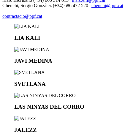
Marc Escribano (+34) 660 314 015 |
marc.em@ppf.cat
Chenchi, Sergio González (+34) 686 472 520 |
chenchi@ppf.cat
contractacio@ppf.cat
LIA KALI
JAVI MEDINA
SVETLANA
LAS NINYAS DEL CORRO
JALEZZ