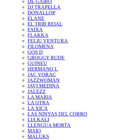
DE GAIRÓ
DJ TRAPELLA
DONALLOP
ELANE
EL TRIB REIAL
FAIXA
FLAKKA
FELIU VENTURA
FILOMENA
GOS D
GROGGY RUDE
GUINEU
HERMANO L
JAÇ VORAÇ
JAZZWOMAN
JAVI MEDINA
JALEZZ
LA MARIA
LA OTRA
LA XICA
LAS NINYAS DEL CORRO
LIA KALI
LLENGUA MORTA
MAIO
MALUKS