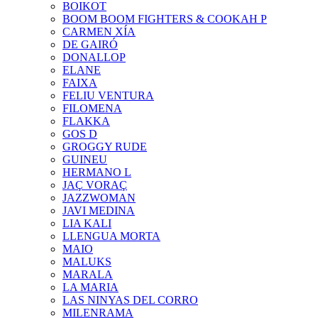
BOIKOT
BOOM BOOM FIGHTERS & COOKAH P
CARMEN XÍA
DE GAIRÓ
DONALLOP
ELANE
FAIXA
FELIU VENTURA
FILOMENA
FLAKKA
GOS D
GROGGY RUDE
GUINEU
HERMANO L
JAÇ VORAÇ
JAZZWOMAN
JAVI MEDINA
LIA KALI
LLENGUA MORTA
MAIO
MALUKS
MARALA
LA MARIA
LAS NINYAS DEL CORRO
MILENRAMA