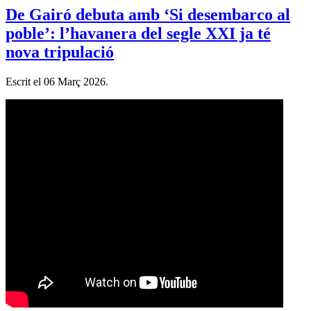
De Gairó debuta amb ‘Si desembarco al
poble’: l’havanera del segle XXI ja té
nova tripulació
Escrit el
06 Març 2026
.