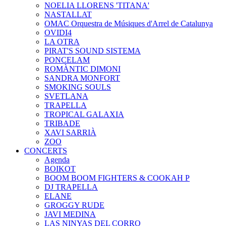
NOELIA LLORENS 'TITANA'
NASTALLAT
OMAC Orquestra de Músiques d'Arrel de Catalunya
OVIDI4
LA OTRA
PIRAT'S SOUND SISTEMA
PONCELAM
ROMÀNTIC DIMONI
SANDRA MONFORT
SMOKING SOULS
SVETLANA
TRAPELLA
TROPICAL GALAXIA
TRIBADE
XAVI SARRIÀ
ZOO
CONCERTS
Agenda
BOIKOT
BOOM BOOM FIGHTERS & COOKAH P
DJ TRAPELLA
ELANE
GROGGY RUDE
JAVI MEDINA
LAS NINYAS DEL CORRO