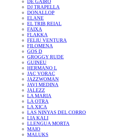
DE GAIRÓ
DJ TRAPELLA
DONALLOP
ELANE
EL TRIB REIAL
FAIXA
FLAKKA
FELIU VENTURA
FILOMENA
GOS D
GROGGY RUDE
GUINEU
HERMANO L
JAÇ VORAÇ
JAZZWOMAN
JAVI MEDINA
JALEZZ
LA MARIA
LA OTRA
LA XICA
LAS NINYAS DEL CORRO
LIA KALI
LLENGUA MORTA
MAIO
MALUKS