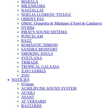
MARALA
MILENRAMA
NASTALLAT
NOELIA LLORENS 'TITANA'
OBRINT PAS
OMAC Orquestra de Músiques d'Arrel de Catalunya
OVIDI4
PIRAT'S SOUND SISTEMA
PONCELAM
RAZZ
ROMÀNTIC DIMONI
SANDRA MONFORT
SMOKING SOULS
SVETLANA
TRIBADE
TROPICAL GALAXIA
XAVI SARRIÀ
ZOO
NOTÍCIES
97onzas
ACHILIFUNK SOUND SYSTEM
AUXILI
AVANT
AT VERSARIS
BASTARDS