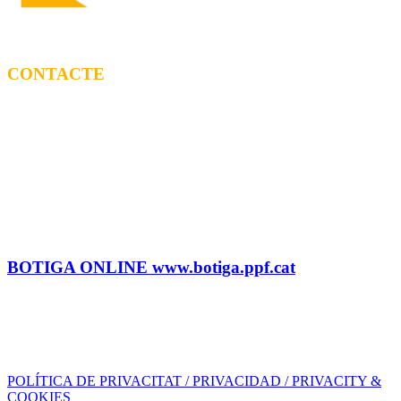
CONTACTE
CONTRACTACIÓ
Litus Tenesa (+34) 615 27 69 02 | litus@ppf.cat
Marc Escribano (+34) 660 314 015 |
marc.em@ppf.cat
contractacio@ppf.cat
BOTIGA
Tel.: (+34) 93 878 74 80 comandes@ppf.cat
BOTIGA ONLINE www.botiga.ppf.cat
SEGELL DISCOGRÀFIC, LLICÈNCIES,
PROMOS i EDITORIAL
info@ppf.cat
POLÍTICA DE PRIVACITAT / PRIVACIDAD / PRIVACITY &
COOKIES