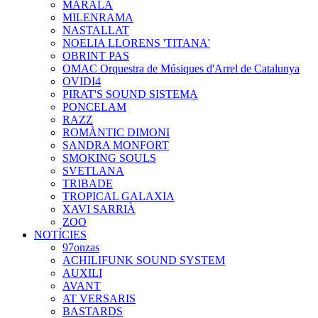
MARALA
MILENRAMA
NASTALLAT
NOELIA LLORENS 'TITANA'
OBRINT PAS
OMAC Orquestra de Músiques d'Arrel de Catalunya
OVIDI4
PIRAT'S SOUND SISTEMA
PONCELAM
RAZZ
ROMÀNTIC DIMONI
SANDRA MONFORT
SMOKING SOULS
SVETLANA
TRIBADE
TROPICAL GALAXIA
XAVI SARRIÀ
ZOO
NOTÍCIES
97onzas
ACHILIFUNK SOUND SYSTEM
AUXILI
AVANT
AT VERSARIS
BASTARDS