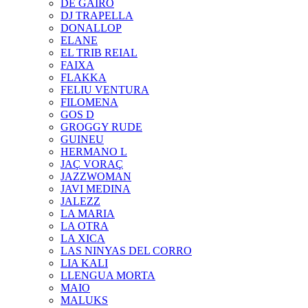
DE GAIRÓ
DJ TRAPELLA
DONALLOP
ELANE
EL TRIB REIAL
FAIXA
FLAKKA
FELIU VENTURA
FILOMENA
GOS D
GROGGY RUDE
GUINEU
HERMANO L
JAÇ VORAÇ
JAZZWOMAN
JAVI MEDINA
JALEZZ
LA MARIA
LA OTRA
LA XICA
LAS NINYAS DEL CORRO
LIA KALI
LLENGUA MORTA
MAIO
MALUKS