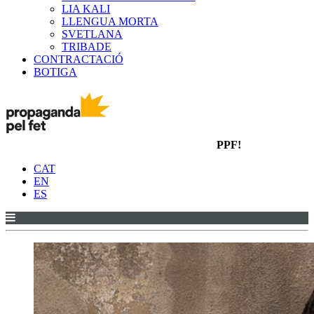
LIA KALI
LLENGUA MORTA
SVETLANA
TRIBADE
CONTRACTACIÓ
BOTIGA
PPF!
CAT
EN
ES