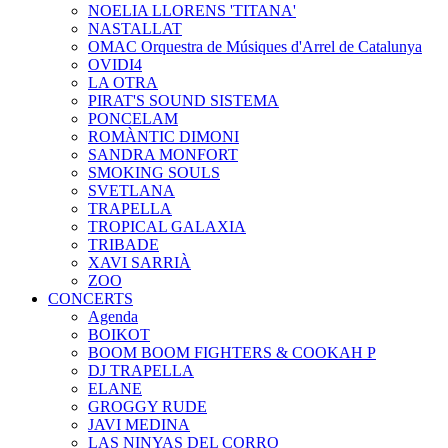
NOELIA LLORENS 'TITANA'
NASTALLAT
OMAC Orquestra de Músiques d'Arrel de Catalunya
OVIDI4
LA OTRA
PIRAT'S SOUND SISTEMA
PONCELAM
ROMÀNTIC DIMONI
SANDRA MONFORT
SMOKING SOULS
SVETLANA
TRAPELLA
TROPICAL GALAXIA
TRIBADE
XAVI SARRIÀ
ZOO
CONCERTS
Agenda
BOIKOT
BOOM BOOM FIGHTERS & COOKAH P
DJ TRAPELLA
ELANE
GROGGY RUDE
JAVI MEDINA
LAS NINYAS DEL CORRO