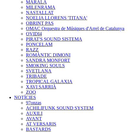
MARALA
MILENRAMA
NASTALLAT
NOELIA LLORENS 'TITANA'
OBRINT PAS
OMAC Orquestra de Músiques d'Arrel de Catalunya
OVIDI4
PIRAT'S SOUND SISTEMA
PONCELAM
RAZZ
ROMÀNTIC DIMONI
SANDRA MONFORT
SMOKING SOULS
SVETLANA
TRIBADE
TROPICAL GALAXIA
XAVI SARRIÀ
ZOO
NOTÍCIES
97onzas
ACHILIFUNK SOUND SYSTEM
AUXILI
AVANT
AT VERSARIS
BASTARDS