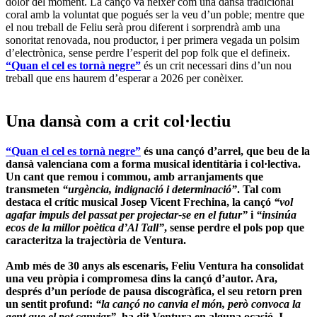
dolor del moment. La cançó va néixer com una dansà tradicional
coral amb la voluntat que pogués ser la veu d’un poble; mentre que
el nou treball de Feliu serà prou diferent i sorprendrà amb una
sonoritat renovada, nou productor, i per primera vegada un polsim
d’electrònica, sense perdre l’esperit del pop folk que el defineix.
“Quan el cel es tornà negre”
és un crit necessari dins d’un nou
treball que ens haurem d’esperar a 2026 per conèixer.
Una dansà com a crit col·lectiu
“Quan el cel es tornà negre”
és una cançó d’arrel, que beu de la
dansà valenciana com a forma musical identitària i col·lectiva.
Un cant que remou i commou, amb arranjaments que
transmeten
“urgència, indignació i determinació”
. Tal com
destaca el crític musical
Josep Vicent Frechina
, la cançó
“vol
agafar impuls del passat per projectar-se en el futur”
i
“insinúa
ecos de la millor poètica d’Al Tall”
, sense perdre el pols pop que
caracteritza la trajectòria de Ventura.
Amb més de 30 anys als escenaris,
Feliu Ventura
ha consolidat
una veu pròpia i compromesa dins la cançó d’autor. Ara,
després d’un període de pausa discogràfica, el seu retorn pren
un sentit profund:
“la cançó no canvia el món, però convoca la
gent que el pot canviar”
, ha dit Ventura en alguna ocasió. I