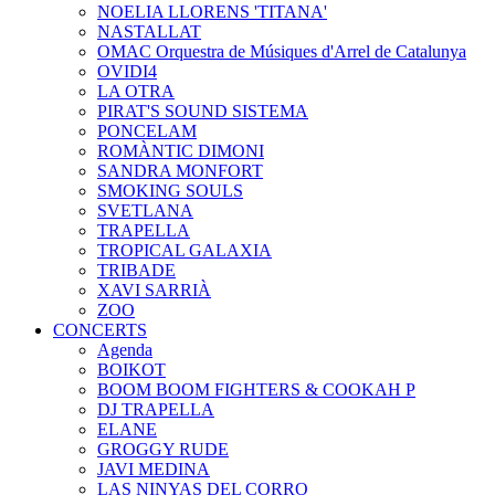
NOELIA LLORENS 'TITANA'
NASTALLAT
OMAC Orquestra de Músiques d'Arrel de Catalunya
OVIDI4
LA OTRA
PIRAT'S SOUND SISTEMA
PONCELAM
ROMÀNTIC DIMONI
SANDRA MONFORT
SMOKING SOULS
SVETLANA
TRAPELLA
TROPICAL GALAXIA
TRIBADE
XAVI SARRIÀ
ZOO
CONCERTS
Agenda
BOIKOT
BOOM BOOM FIGHTERS & COOKAH P
DJ TRAPELLA
ELANE
GROGGY RUDE
JAVI MEDINA
LAS NINYAS DEL CORRO