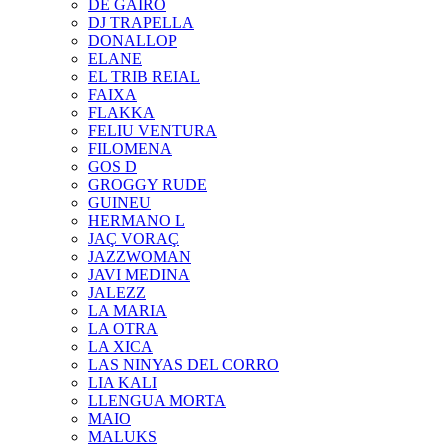
DE GAIRÓ
DJ TRAPELLA
DONALLOP
ELANE
EL TRIB REIAL
FAIXA
FLAKKA
FELIU VENTURA
FILOMENA
GOS D
GROGGY RUDE
GUINEU
HERMANO L
JAÇ VORAÇ
JAZZWOMAN
JAVI MEDINA
JALEZZ
LA MARIA
LA OTRA
LA XICA
LAS NINYAS DEL CORRO
LIA KALI
LLENGUA MORTA
MAIO
MALUKS