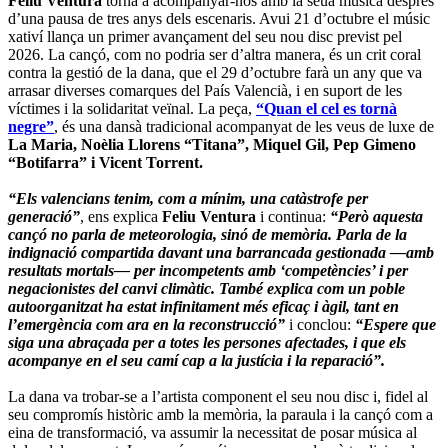
Feliu Ventura
torna a acompanyar-nos amb la seua música després
d’una pausa de tres anys dels escenaris. Avui 21 d’octubre el músic
xativí llança un primer avançament del seu nou disc previst pel
2026. La cançó, com no podria ser d’altra manera, és un crit coral
contra la gestió de la dana, que el 29 d’octubre farà un any que va
arrasar diverses comarques del País Valencià, i en suport de les
víctimes i la solidaritat veïnal. La peça,
“Quan el cel es tornà
negre”
, és una dansà tradicional acompanyat de les veus de luxe de
La Maria, Noèlia Llorens “Titana”, Miquel Gil, Pep Gimeno
“Botifarra” i Vicent Torrent.
“Els valencians tenim, com a mínim, una catàstrofe per
generació”
, ens explica
Feliu Ventura
i continua:
“Però aquesta
cançó no parla de meteorologia, sinó de memòria. Parla de la
indignació compartida davant una barrancada gestionada —amb
resultats mortals— per incompetents amb ‘competències’ i per
negacionistes del canvi climàtic. També explica com un poble
autoorganitzat ha estat infinitament més eficaç i àgil, tant en
l’emergència com ara en la reconstrucció”
i conclou:
“Espere que
siga una abraçada per a totes les persones afectades, i que els
acompanye en el seu camí cap a la justícia i la reparació”.
La dana va trobar-se a l’artista component el seu nou disc i, fidel al
seu compromís històric amb la memòria, la paraula i la cançó com a
eina de transformació, va assumir la necessitat de posar música al