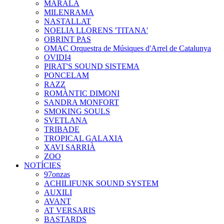
MARALA
MILENRAMA
NASTALLAT
NOELIA LLORENS 'TITANA'
OBRINT PAS
OMAC Orquestra de Músiques d'Arrel de Catalunya
OVIDI4
PIRAT'S SOUND SISTEMA
PONCELAM
RAZZ
ROMÀNTIC DIMONI
SANDRA MONFORT
SMOKING SOULS
SVETLANA
TRIBADE
TROPICAL GALAXIA
XAVI SARRIÀ
ZOO
NOTÍCIES
97onzas
ACHILIFUNK SOUND SYSTEM
AUXILI
AVANT
AT VERSARIS
BASTARDS