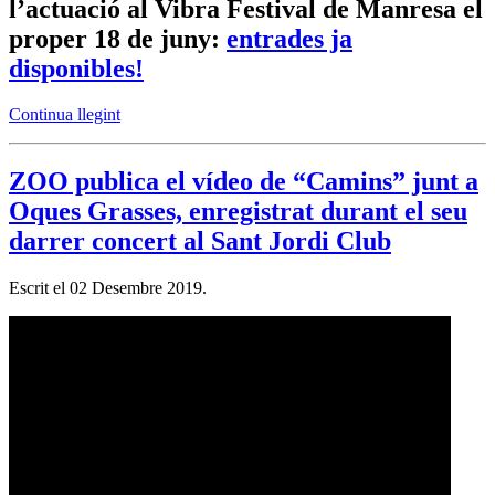
l’actuació al Vibra Festival de Manresa el
proper 18 de juny:
entrades ja
disponibles!
Continua llegint
ZOO publica el vídeo de “Camins” junt a
Oques Grasses, enregistrat durant el seu
darrer concert al Sant Jordi Club
Escrit el
02 Desembre 2019
.