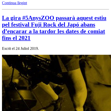
Continua llegint
La gira #5AnysZOO passarà aquest estiu
pel festival Fuji Rock del Japó abans
d’encarar a la tardor les dates de comiat
fins el 2021
Escrit el
24 Juliol 2019
.