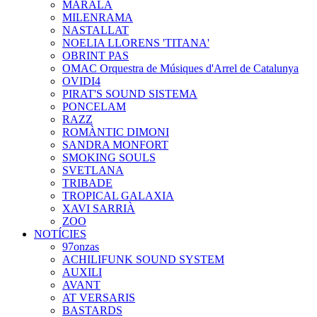
MARALA
MILENRAMA
NASTALLAT
NOELIA LLORENS 'TITANA'
OBRINT PAS
OMAC Orquestra de Músiques d'Arrel de Catalunya
OVIDI4
PIRAT'S SOUND SISTEMA
PONCELAM
RAZZ
ROMÀNTIC DIMONI
SANDRA MONFORT
SMOKING SOULS
SVETLANA
TRIBADE
TROPICAL GALAXIA
XAVI SARRIÀ
ZOO
NOTÍCIES
97onzas
ACHILIFUNK SOUND SYSTEM
AUXILI
AVANT
AT VERSARIS
BASTARDS