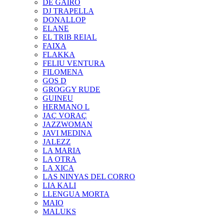
DE GAIRÓ
DJ TRAPELLA
DONALLOP
ELANE
EL TRIB REIAL
FAIXA
FLAKKA
FELIU VENTURA
FILOMENA
GOS D
GROGGY RUDE
GUINEU
HERMANO L
JAÇ VORAÇ
JAZZWOMAN
JAVI MEDINA
JALEZZ
LA MARIA
LA OTRA
LA XICA
LAS NINYAS DEL CORRO
LIA KALI
LLENGUA MORTA
MAIO
MALUKS