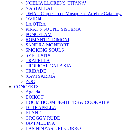
NOELIA LLORENS 'TITANA'
NASTALLAT
OMAC Orquestra de Músiques d'Arrel de Catalunya
OVIDI4
LA OTRA
PIRAT'S SOUND SISTEMA
PONCELAM
ROMÀNTIC DIMONI
SANDRA MONFORT
SMOKING SOULS
SVETLANA
TRAPELLA
TROPICAL GALAXIA
TRIBADE
XAVI SARRIÀ
ZOO
CONCERTS
Agenda
BOIKOT
BOOM BOOM FIGHTERS & COOKAH P
DJ TRAPELLA
ELANE
GROGGY RUDE
JAVI MEDINA
LAS NINYAS DEL CORRO