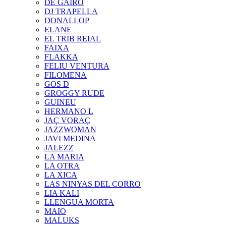
DE GAIRÓ
DJ TRAPELLA
DONALLOP
ELANE
EL TRIB REIAL
FAIXA
FLAKKA
FELIU VENTURA
FILOMENA
GOS D
GROGGY RUDE
GUINEU
HERMANO L
JAÇ VORAÇ
JAZZWOMAN
JAVI MEDINA
JALEZZ
LA MARIA
LA OTRA
LA XICA
LAS NINYAS DEL CORRO
LIA KALI
LLENGUA MORTA
MAIO
MALUKS