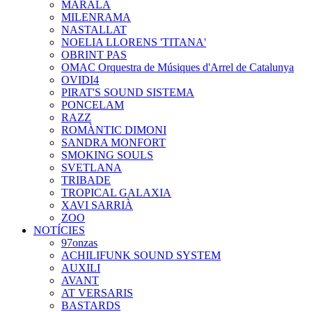
MARALA
MILENRAMA
NASTALLAT
NOELIA LLORENS 'TITANA'
OBRINT PAS
OMAC Orquestra de Músiques d'Arrel de Catalunya
OVIDI4
PIRAT'S SOUND SISTEMA
PONCELAM
RAZZ
ROMÀNTIC DIMONI
SANDRA MONFORT
SMOKING SOULS
SVETLANA
TRIBADE
TROPICAL GALAXIA
XAVI SARRIÀ
ZOO
NOTÍCIES
97onzas
ACHILIFUNK SOUND SYSTEM
AUXILI
AVANT
AT VERSARIS
BASTARDS