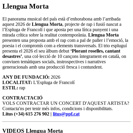
Llengua Morta
El panorama musical del país està d’enhorabona amb l’arribada
aquest 2026 de
Llengua Morta
, projecte de rap i fusió nascut a
l’Espluga de Francolí i que aposta per una lírica punyent i una
mirada crítica sobre la realitat contemporània.
Llengua Morta
presenten una proposta amb el rap com a pal de paller i l’emoció, la
poesia i el compromís com a elements transversals. El trio espluguí
presenta el 2026 el seu àlbum debut
‘Plorant roselles, cantant
desastres’
, una col·lecció de 10 cançons íntegrament en català, on
conviuen temàtiques socials, instrospectives i narratives
generacionals amb una producció fresca i contundent.
ANY DE FUNDACIÓ:
2026
LOCALITAT:
L'Espluga de Francolí
ESTIL:
rap
CONTRACTACIÓ
VOLS CONTRACTAR UN CONCERT D'AQUEST ARTISTA?
Contacta'ns per tenir més infos, condicions i disponibilitats.
Litus (+34) 615 276 902 |
litus@ppf.cat
VIDEOS Llengua Morta