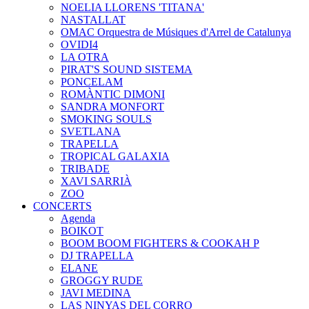
NOELIA LLORENS 'TITANA'
NASTALLAT
OMAC Orquestra de Músiques d'Arrel de Catalunya
OVIDI4
LA OTRA
PIRAT'S SOUND SISTEMA
PONCELAM
ROMÀNTIC DIMONI
SANDRA MONFORT
SMOKING SOULS
SVETLANA
TRAPELLA
TROPICAL GALAXIA
TRIBADE
XAVI SARRIÀ
ZOO
CONCERTS
Agenda
BOIKOT
BOOM BOOM FIGHTERS & COOKAH P
DJ TRAPELLA
ELANE
GROGGY RUDE
JAVI MEDINA
LAS NINYAS DEL CORRO