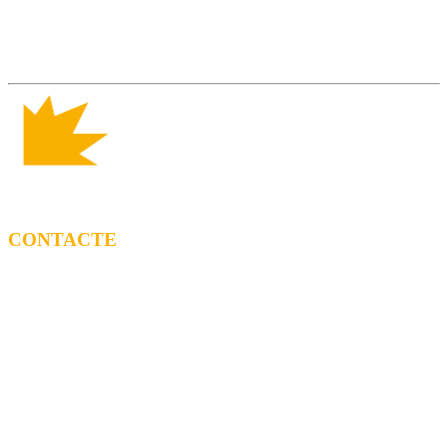
CONTACTE
CONTRACTACIÓ
Litus Tenesa (+34) 615 27 69 02 | litus@ppf.cat
Marc Escribano (+34) 660 314 015 |
marc.em@ppf.cat
contractacio@ppf.cat
BOTIGA
Tel.: (+34) 93 878 74 80 comandes@ppf.cat