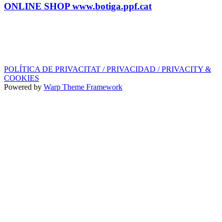
ONLINE SHOP www.botiga.ppf.cat
SEGELL DISCOGRÀFIC, LLICÈNCIES,
PROMOS i EDITORIAL
info@ppf.cat
POLÍTICA DE PRIVACITAT / PRIVACIDAD / PRIVACITY &
COOKIES
Powered by
Warp Theme Framework