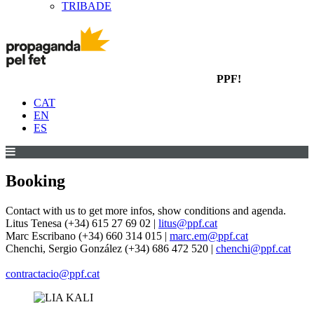
TRIBADE
PPF!
CAT
EN
ES
Booking
Contact with us to get more infos, show conditions and agenda.
Litus Tenesa (+34) 615 27 69 02 |
litus@ppf.cat
Marc Escribano (+34) 660 314 015 |
marc.em@ppf.cat
Chenchi, Sergio González (+34) 686 472 520 |
chenchi@ppf.cat
contractacio@ppf.cat