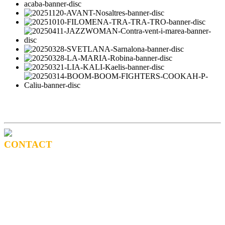
CONTACT
BOOKING
Tel: (+34) 615 27 69 02
contractacio@ppf.cat
SHOP
Tel.: (+34) 93 878 74 80 comandes@ppf.cat