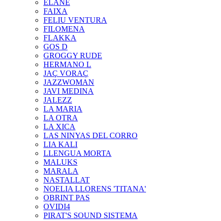
ELANE
FAIXA
FELIU VENTURA
FILOMENA
FLAKKA
GOS D
GROGGY RUDE
HERMANO L
JAÇ VORAÇ
JAZZWOMAN
JAVI MEDINA
JALEZZ
LA MARIA
LA OTRA
LA XICA
LAS NINYAS DEL CORRO
LIA KALI
LLENGUA MORTA
MALUKS
MARALA
NASTALLAT
NOELIA LLORENS 'TITANA'
OBRINT PAS
OVIDI4
PIRAT'S SOUND SISTEMA