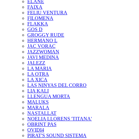
ELANE
FAIXA
FELIU VENTURA
FILOMENA
FLAKKA
GOS D
GROGGY RUDE
HERMANO L
JAÇ VORAÇ
JAZZWOMAN
JAVI MEDINA
JALEZZ
LA MARIA
LA OTRA
LA XICA
LAS NINYAS DEL CORRO
LIA KALI
LLENGUA MORTA
MALUKS
MARALA
NASTALLAT
NOELIA LLORENS 'TITANA'
OBRINT PAS
OVIDI4
PIRAT'S SOUND SISTEMA