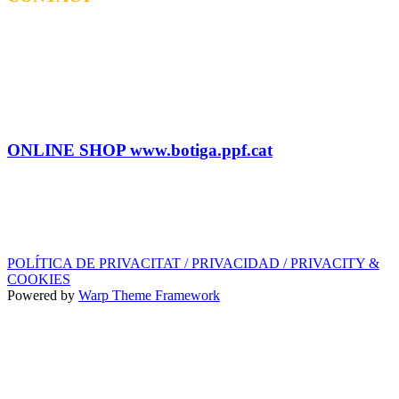
BOOKING
Tel: (+34) 615 27 69 02
contractacio@ppf.cat
SHOP
Tel.: (+34) 93 878 74 80 comandes@ppf.cat
ONLINE SHOP www.botiga.ppf.cat
SEGELL DISCOGRÀFIC, LLICÈNCIES,
PROMOS i EDITORIAL
info@ppf.cat
POLÍTICA DE PRIVACITAT / PRIVACIDAD / PRIVACITY &
COOKIES
Powered by
Warp Theme Framework