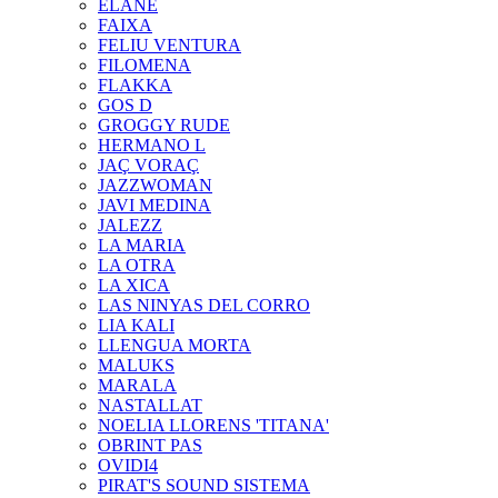
ELANE
FAIXA
FELIU VENTURA
FILOMENA
FLAKKA
GOS D
GROGGY RUDE
HERMANO L
JAÇ VORAÇ
JAZZWOMAN
JAVI MEDINA
JALEZZ
LA MARIA
LA OTRA
LA XICA
LAS NINYAS DEL CORRO
LIA KALI
LLENGUA MORTA
MALUKS
MARALA
NASTALLAT
NOELIA LLORENS 'TITANA'
OBRINT PAS
OVIDI4
PIRAT'S SOUND SISTEMA