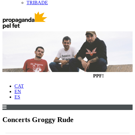
TRIBADE
PPF!
CAT
EN
ES
Concerts Groggy Rude