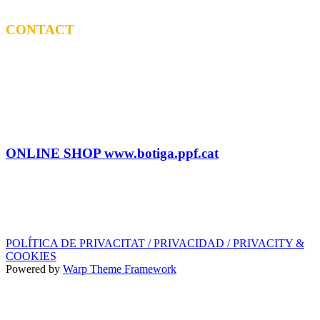
CONTACT
BOOKING
Tel: (+34) 615 27 69 02
contractacio@ppf.cat
SHOP
Tel.: (+34) 93 878 74 80 comandes@ppf.cat
ONLINE SHOP www.botiga.ppf.cat
SEGELL DISCOGRÀFIC, LLICÈNCIES,
PROMOS i EDITORIAL
info@ppf.cat
POLÍTICA DE PRIVACITAT / PRIVACIDAD / PRIVACITY &
COOKIES
Powered by
Warp Theme Framework