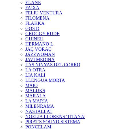
ELANE
FAIXA
FELIU VENTURA
FILOMENA
FLAKKA
GOS D
GROGGY RUDE
GUINEU
HERMANO L
JAÇ VORAÇ
JAZZWOMAN
JAVI MEDINA
LAS NINYAS DEL CORRO
LA OTRA
LIA KALI
LLENGUA MORTA
MAIO
MALUKS
MARALA
LA MARIA
MILENRAMA
NASTALLAT
NOELIA LLORENS 'TITANA'
PIRAT'S SOUND SISTEMA
PONCELAM