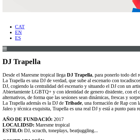
CAT
EN
ES
DJ Trapella
Desde el Maresme tropical llega
DJ Trapella
, para ponerlo todo del 
La Trapella es una DJ de verdad, que sube al escenario con tocadiscos 
DJ, cogiendo la centralidad del escenario y situando el DJ con un art
Abiertamiente LGBTQ+ y con identidad de genero disidente, con el col
alternativos, de forma que las sesiones sean dinámicas, frescas y sorp
La Trapella además es la DJ de
Tribade
, una formación de Rap con l
Jaleo y técnica exquisita, Trapella es una real DJ y está a punto para r
AÑO DE FUNDACIÓ:
2017
LOCALIDSD:
Maresme tropical
ESTILO:
DJ, scracth, toneplays, beatjuggling...