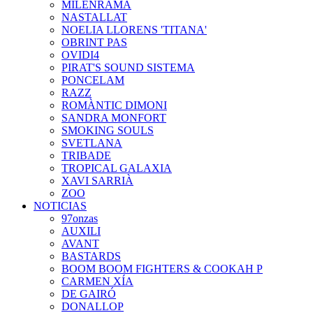
MILENRAMA
NASTALLAT
NOELIA LLORENS 'TITANA'
OBRINT PAS
OVIDI4
PIRAT'S SOUND SISTEMA
PONCELAM
RAZZ
ROMÀNTIC DIMONI
SANDRA MONFORT
SMOKING SOULS
SVETLANA
TRIBADE
TROPICAL GALAXIA
XAVI SARRIÀ
ZOO
NOTICIAS
97onzas
AUXILI
AVANT
BASTARDS
BOOM BOOM FIGHTERS & COOKAH P
CARMEN XÍA
DE GAIRÓ
DONALLOP