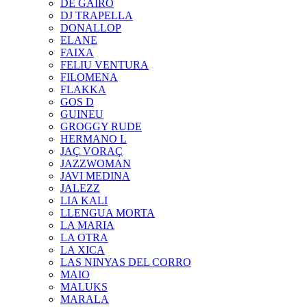
DE GAIRÓ
DJ TRAPELLA
DONALLOP
ELANE
FAIXA
FELIU VENTURA
FILOMENA
FLAKKA
GOS D
GUINEU
GROGGY RUDE
HERMANO L
JAÇ VORAÇ
JAZZWOMAN
JAVI MEDINA
JALEZZ
LIA KALI
LLENGUA MORTA
LA MARIA
LA OTRA
LA XICA
LAS NINYAS DEL CORRO
MAIO
MALUKS
MARALA