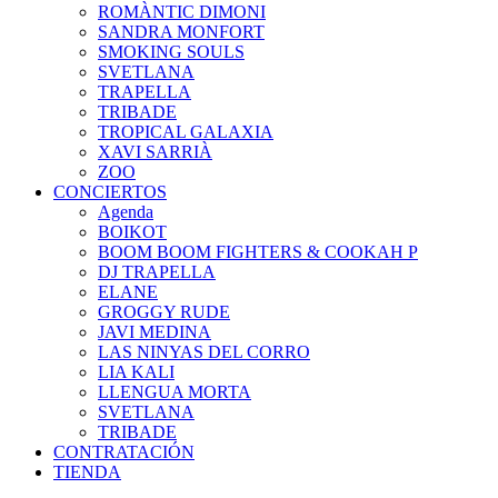
ROMÀNTIC DIMONI
SANDRA MONFORT
SMOKING SOULS
SVETLANA
TRAPELLA
TRIBADE
TROPICAL GALAXIA
XAVI SARRIÀ
ZOO
CONCIERTOS
Agenda
BOIKOT
BOOM BOOM FIGHTERS & COOKAH P
DJ TRAPELLA
ELANE
GROGGY RUDE
JAVI MEDINA
LAS NINYAS DEL CORRO
LIA KALI
LLENGUA MORTA
SVETLANA
TRIBADE
CONTRATACIÓN
TIENDA