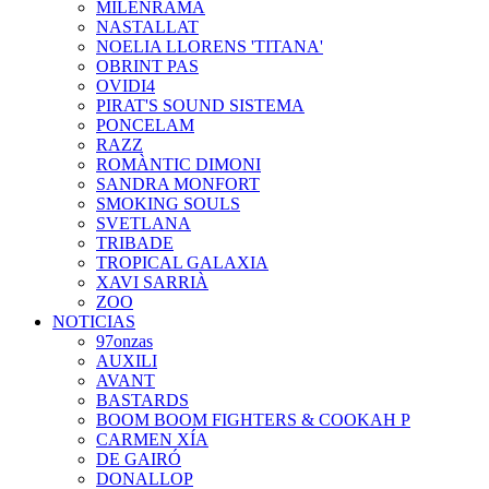
MILENRAMA
NASTALLAT
NOELIA LLORENS 'TITANA'
OBRINT PAS
OVIDI4
PIRAT'S SOUND SISTEMA
PONCELAM
RAZZ
ROMÀNTIC DIMONI
SANDRA MONFORT
SMOKING SOULS
SVETLANA
TRIBADE
TROPICAL GALAXIA
XAVI SARRIÀ
ZOO
NOTICIAS
97onzas
AUXILI
AVANT
BASTARDS
BOOM BOOM FIGHTERS & COOKAH P
CARMEN XÍA
DE GAIRÓ
DONALLOP