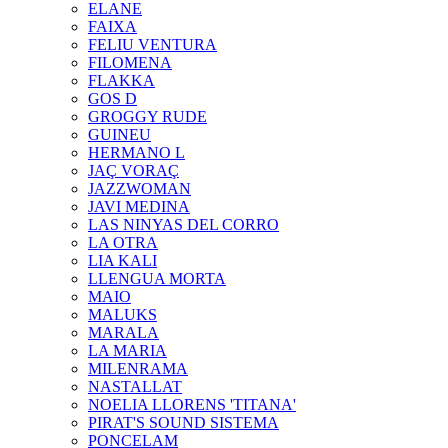
ELANE
FAIXA
FELIU VENTURA
FILOMENA
FLAKKA
GOS D
GROGGY RUDE
GUINEU
HERMANO L
JAÇ VORAÇ
JAZZWOMAN
JAVI MEDINA
LAS NINYAS DEL CORRO
LA OTRA
LIA KALI
LLENGUA MORTA
MAIO
MALUKS
MARALA
LA MARIA
MILENRAMA
NASTALLAT
NOELIA LLORENS 'TITANA'
PIRAT'S SOUND SISTEMA
PONCELAM