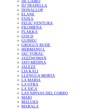
DE GAIRÓ
DJ TRAPELLA
DONALLOP
ELANE
FAIXA
FELIU VENTURA
FILOMENA
FLAKKA
GOS D
GUINEU
GROGGY RUDE
HERMANO L
JAÇ VORAÇ
JAZZWOMAN
JAVI MEDINA
JALEZZ
LIA KALI
LLENGUA MORTA
LA MARIA
LA OTRA
LA XICA
LAS NINYAS DEL CORRO
MAIO
MALUKS
MARALA