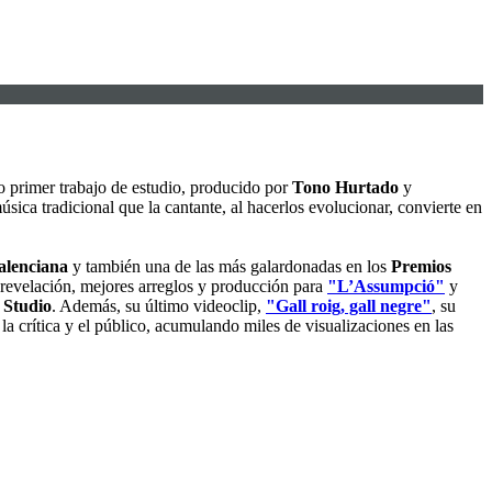
o primer trabajo de estudio, producido por
Tono Hurtado
y
sica tradicional que la cantante, al hacerlos evolucionar, convierte en
alenciana
y también una de las más galardonadas en los
Premios
a revelación, mejores arreglos y producción para
"L’Assumpció"
y
 Studio
. Además, su último videoclip,
"Gall roig, gall negre"
, su
a crítica y el público, acumulando miles de visualizaciones en las