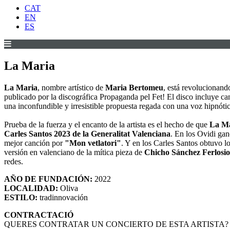
CAT
EN
ES
La Maria
La Maria
, nombre artístico de
Maria Bertomeu
, está revolucionand
publicado por la discográfica Propaganda pel Fet! El disco incluye can
una inconfundible y irresistible propuesta regada con una voz hipnótic
Prueba de la fuerza y el encanto de la artista es el hecho de que
La M
Carles Santos 2023 de la Generalitat Valenciana
. En los Ovidi gan
mejor canción por
"Mon vetlatori"
. Y en los Carles Santos obtuvo lo
versión en valenciano de la mítica pieza de
Chicho Sánchez Ferlosio
redes.
AÑO DE FUNDACIÓN:
2022
LOCALIDAD:
Oliva
ESTILO:
tradinnovación
CONTRACTACIÓ
QUERES CONTRATAR UN CONCIERTO DE ESTA ARTISTA?