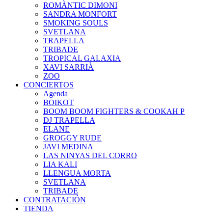
ROMÀNTIC DIMONI
SANDRA MONFORT
SMOKING SOULS
SVETLANA
TRAPELLA
TRIBADE
TROPICAL GALAXIA
XAVI SARRIÀ
ZOO
CONCIERTOS
Agenda
BOIKOT
BOOM BOOM FIGHTERS & COOKAH P
DJ TRAPELLA
ELANE
GROGGY RUDE
JAVI MEDINA
LAS NINYAS DEL CORRO
LIA KALI
LLENGUA MORTA
SVETLANA
TRIBADE
CONTRATACIÓN
TIENDA