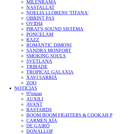
MILENRAMA
NASTALLAT
NOELIA LLORENS 'TITANA'
OBRINT PAS
OVIDI4
PIRAT'S SOUND SISTEMA
PONCELAM
RAZZ
ROMÀNTIC DIMONI
SANDRA MONFORT
SMOKING SOULS
SVETLANA
TRIBADE
TROPICAL GALAXIA
XAVI SARRIÀ
ZOO
NOTICIAS
97onzas
AUXILI
AVANT
BASTARDS
BOOM BOOM FIGHTERS & COOKAH P
CARMEN XÍA
DE GAIRÓ
DONALLOP