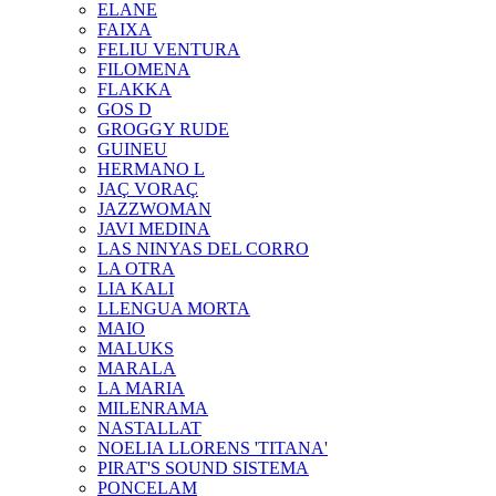
ELANE
FAIXA
FELIU VENTURA
FILOMENA
FLAKKA
GOS D
GROGGY RUDE
GUINEU
HERMANO L
JAÇ VORAÇ
JAZZWOMAN
JAVI MEDINA
LAS NINYAS DEL CORRO
LA OTRA
LIA KALI
LLENGUA MORTA
MAIO
MALUKS
MARALA
LA MARIA
MILENRAMA
NASTALLAT
NOELIA LLORENS 'TITANA'
PIRAT'S SOUND SISTEMA
PONCELAM