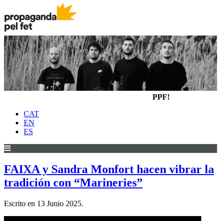
PPF!
CAT
EN
ES
FAIXA y Sandra Monfort hacen vibrar la
tradición con “Marineries”
Escrito en
13 Junio 2025
.