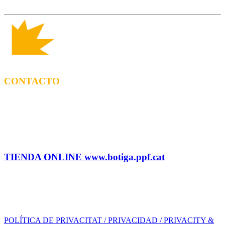
CONTACTO
CONTRATACIÓN
Tel: (+34) 615 27 69 02 contractacio@ppf.cat
ADMINISTRACIÓN Y TIENDA
Tel.: (+34) 93 878 74 80 comandes@ppf.cat
TIENDA ONLINE www.botiga.ppf.cat
SELLO DISCOGRÁFICO, LICENCIAS,
PROMOS y EDITORIAL
info@ppf.cat
POLÍTICA DE PRIVACITAT / PRIVACIDAD / PRIVACITY &