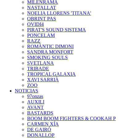
MILENRAMA
NASTALLAT
NOELIA LLORENS 'TITANA'
OBRINT PAS
OVIDI4
PIRAT'S SOUND SISTEMA
PONCELAM
RAZZ
ROMÀNTIC DIMONI
SANDRA MONFORT
SMOKING SOULS
SVETLANA
TRIBADE
TROPICAL GALAXIA
XAVI SARRIÀ
ZOO
NOTICIAS
97onzas
AUXILI
AVANT
BASTARDS
BOOM BOOM FIGHTERS & COOKAH P
CARMEN XÍA
DE GAIRÓ
DONALLOP