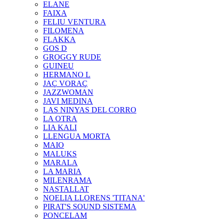
ELANE
FAIXA
FELIU VENTURA
FILOMENA
FLAKKA
GOS D
GROGGY RUDE
GUINEU
HERMANO L
JAÇ VORAÇ
JAZZWOMAN
JAVI MEDINA
LAS NINYAS DEL CORRO
LA OTRA
LIA KALI
LLENGUA MORTA
MAIO
MALUKS
MARALA
LA MARIA
MILENRAMA
NASTALLAT
NOELIA LLORENS 'TITANA'
PIRAT'S SOUND SISTEMA
PONCELAM