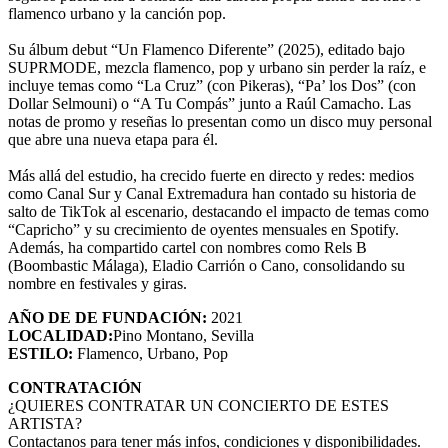
flamenco urbano y la canción pop.
Su álbum debut “Un Flamenco Diferente” (2025), editado bajo
SUPRMODE, mezcla flamenco, pop y urbano sin perder la raíz, e
incluye temas como “La Cruz” (con Pikeras), “Pa’ los Dos” (con
Dollar Selmouni) o “A Tu Compás” junto a Raúl Camacho. Las
notas de promo y reseñas lo presentan como un disco muy personal
que abre una nueva etapa para él.
Más allá del estudio, ha crecido fuerte en directo y redes: medios
como Canal Sur y Canal Extremadura han contado su historia de
salto de TikTok al escenario, destacando el impacto de temas como
“Capricho” y su crecimiento de oyentes mensuales en Spotify.
Además, ha compartido cartel con nombres como Rels B
(Boombastic Málaga), Eladio Carrión o Cano, consolidando su
nombre en festivales y giras.
AÑO DE DE FUNDACIÓN:
2021
LOCALIDAD:
Pino Montano, Sevilla
ESTILO:
Flamenco, Urbano, Pop
CONTRATACIÓN
¿QUIERES CONTRATAR UN CONCIERTO DE ESTES
ARTISTA?
Contactanos para tener más infos, condiciones y disponibilidades.