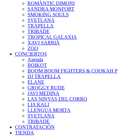
ROMÀNTIC DIMONI
SANDRA MONFORT
SMOKING SOULS
SVETLANA
TRAPELLA
TRIBADE
TROPICAL GALAXIA
XAVI SARRIÀ
ZOO
CONCIERTOS
Agenda
BOIKOT
BOOM BOOM FIGHTERS & COOKAH P
DJ TRAPELLA
ELANE
GROGGY RUDE
JAVI MEDINA
LAS NINYAS DEL CORRO
LIA KALI
LLENGUA MORTA
SVETLANA
TRIBADE
CONTRATACIÓN
TIENDA