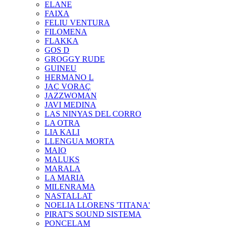
ELANE
FAIXA
FELIU VENTURA
FILOMENA
FLAKKA
GOS D
GROGGY RUDE
GUINEU
HERMANO L
JAÇ VORAÇ
JAZZWOMAN
JAVI MEDINA
LAS NINYAS DEL CORRO
LA OTRA
LIA KALI
LLENGUA MORTA
MAIO
MALUKS
MARALA
LA MARIA
MILENRAMA
NASTALLAT
NOELIA LLORENS 'TITANA'
PIRAT'S SOUND SISTEMA
PONCELAM