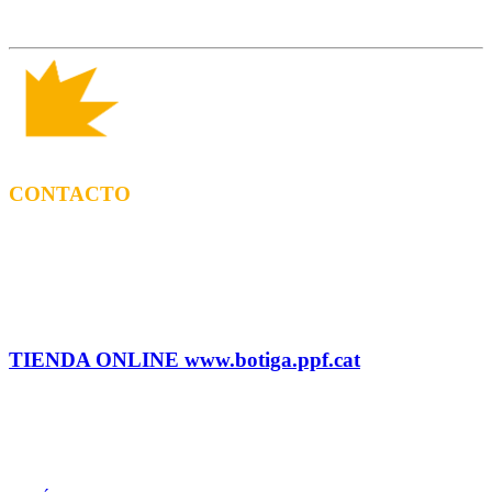
CONTACTO
CONTRATACIÓN
Tel: (+34) 615 27 69 02 contractacio@ppf.cat
ADMINISTRACIÓN Y TIENDA
Tel.: (+34) 93 878 74 80 comandes@ppf.cat
TIENDA ONLINE www.botiga.ppf.cat
SELLO DISCOGRÁFICO, LICENCIAS,
PROMOS y EDITORIAL
info@ppf.cat