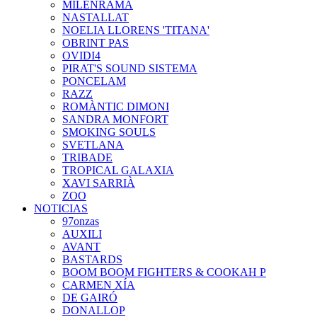
MILENRAMA
NASTALLAT
NOELIA LLORENS 'TITANA'
OBRINT PAS
OVIDI4
PIRAT'S SOUND SISTEMA
PONCELAM
RAZZ
ROMÀNTIC DIMONI
SANDRA MONFORT
SMOKING SOULS
SVETLANA
TRIBADE
TROPICAL GALAXIA
XAVI SARRIÀ
ZOO
NOTICIAS
97onzas
AUXILI
AVANT
BASTARDS
BOOM BOOM FIGHTERS & COOKAH P
CARMEN XÍA
DE GAIRÓ
DONALLOP