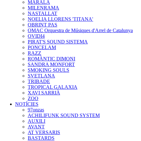
MARALA
MILENRAMA
NASTALLAT
NOELIA LLORENS 'TITANA'
OBRINT PAS
OMAC Orquestra de Músiques d'Arrel de Catalunya
OVIDI4
PIRAT'S SOUND SISTEMA
PONCELAM
RAZZ
ROMÀNTIC DIMONI
SANDRA MONFORT
SMOKING SOULS
SVETLANA
TRIBADE
TROPICAL GALAXIA
XAVI SARRIÀ
ZOO
NOTÍCIES
97onzas
ACHILIFUNK SOUND SYSTEM
AUXILI
AVANT
AT VERSARIS
BASTARDS