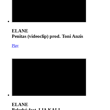
ELANE
Penitas (videoclip) prod. Toni Anzis
Play
ELANE
Belcebú feat. LIA KALI