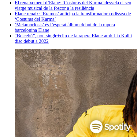
El renaixement d’Elane: ‘Costuras del Karma’ desvela el seu
viatge musical de la foscor a la resiliència
Elane renaix: ‘Éramos’ anticipa la transformadora odissea de
‘Costuras del Karma’
‘Metamorfosis’ és l’esperat àlbum debut de la rapera
barcelonina Elane
“Belcebú”, nou single+clip de la rapera Elane amb Lia Kali i
disc debut a 2022