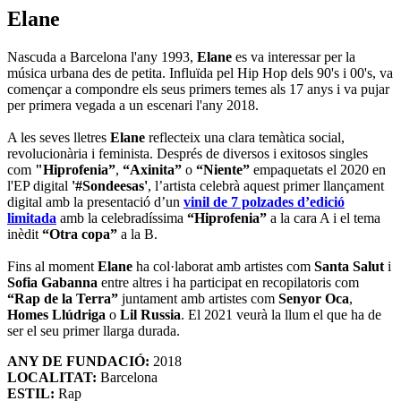
Elane
Nascuda a Barcelona l'any 1993,
Elane
es va interessar per la
música urbana des de petita. Influïda pel Hip Hop dels 90's i 00's, va
començar a compondre els seus primers temes als 17 anys i va pujar
per primera vegada a un escenari l'any 2018.
A les seves lletres
Elane
reflecteix una clara temàtica social,
revolucionària i feminista. Després de diversos i exitosos singles
com
"Hiprofenia”
,
“Axinita”
o
“Niente”
empaquetats el 2020 en
l'EP digital
'#Sondeesas'
, l’artista celebrà aquest primer llançament
digital amb la presentació d’un
vinil de 7 polzades d’edició
limitada
amb la celebradíssima
“Hiprofenia”
a la cara A i el tema
inèdit
“Otra copa”
a la B.
Fins al moment
Elane
ha col·laborat amb artistes com
Santa Salut
i
Sofia Gabanna
entre altres i ha participat en recopilatoris com
“Rap de la Terra”
juntament amb artistes com
Senyor Oca
,
Homes Llúdriga
o
Lil Russia
. El 2021 veurà la llum el que ha de
ser el seu primer llarga durada.
ANY DE FUNDACIÓ:
2018
LOCALITAT:
Barcelona
ESTIL:
Rap