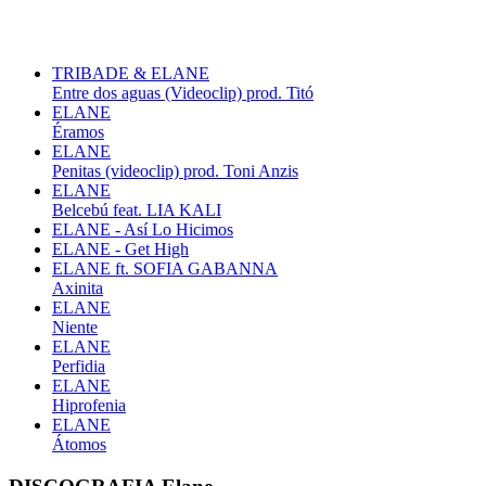
TRIBADE & ELANE
Entre dos aguas (Videoclip) prod. Titó
ELANE
Éramos
ELANE
Penitas (videoclip) prod. Toni Anzis
ELANE
Belcebú feat. LIA KALI
ELANE - Así Lo Hicimos
ELANE - Get High
ELANE ft. SOFIA GABANNA
Axinita
ELANE
Niente
ELANE
Perfidia
ELANE
Hiprofenia
ELANE
Átomos