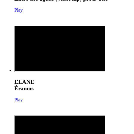
Play
ELANE
Éramos
Play