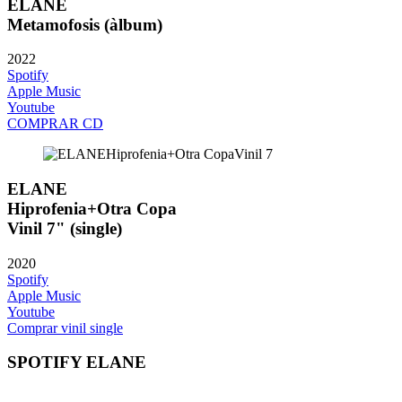
ELANE
Metamofosis (àlbum)
2022
Spotify
Apple Music
Youtube
COMPRAR CD
ELANE
Hiprofenia+Otra Copa
Vinil 7" (single)
2020
Spotify
Apple Music
Youtube
Comprar vinil single
SPOTIFY ELANE