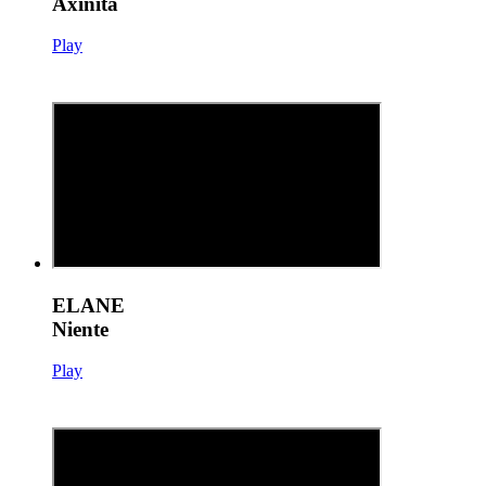
Axinita
Play
ELANE
Niente
Play