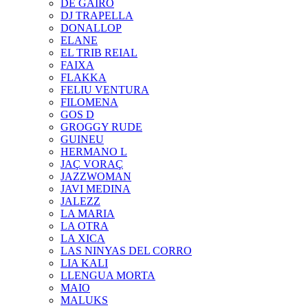
DE GAIRÓ
DJ TRAPELLA
DONALLOP
ELANE
EL TRIB REIAL
FAIXA
FLAKKA
FELIU VENTURA
FILOMENA
GOS D
GROGGY RUDE
GUINEU
HERMANO L
JAÇ VORAÇ
JAZZWOMAN
JAVI MEDINA
JALEZZ
LA MARIA
LA OTRA
LA XICA
LAS NINYAS DEL CORRO
LIA KALI
LLENGUA MORTA
MAIO
MALUKS