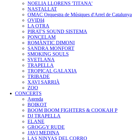
NOELIA LLORENS 'TITANA'
NASTALLAT
OMAC Orquestra de Músiques d'Arrel de Catalunya
OVIDI4
LA OTRA
PIRAT'S SOUND SISTEMA
PONCELAM
ROMÀNTIC DIMONI
SANDRA MONFORT
SMOKING SOULS
SVETLANA
TRAPELLA
TROPICAL GALAXIA
TRIBADE
XAVI SARRIÀ
ZOO
CONCERTS
Agenda
BOIKOT
BOOM BOOM FIGHTERS & COOKAH P
DJ TRAPELLA
ELANE
GROGGY RUDE
JAVI MEDINA
LAS NINYAS DEL CORRO