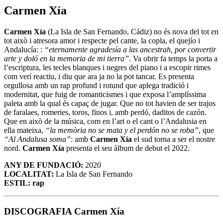
Carmen Xía
Carmen Xía
(La Isla de San Fernando, Cádiz) no és nova del tot en
tot això i atresora amor i respecte pel cante, la copla, el quejío i
Andalucía: :
“eternamente agradesía a las ancestrah, por convertir
arte y doló en la memoria de mi tierra”
. Va obrir fa temps la porta a
l’escriptura, les tecles blanques i negres del piano i a escopir rimes
com verí reactiu, i diu que ara ja no la pot tancar. Es presenta
orgullosa amb un rap profund i rotund que aplega tradició i
modernitat, que fuig de romanticismes i que exposa l’amplíssima
paleta amb la qual és capaç de jugar. Que no tot havien de ser trajos
de faralaes, romeries, toros, finos i, amb perdó, daditos de cazón.
Que en això de la música, com en l’art o el cant o l’Andalusia en
ella mateixa,
“la memòria no se mata y el perdón no se roba”
, que
“Al Andalusa soma”
: amb
Carmen Xía
el sud torna a ser el nostre
nord.
Carmen Xía
presenta el seu àlbum de debut el 2022.
ANY DE FUNDACIÓ:
2020
LOCALITAT:
La Isla de San Fernando
ESTIL: rap
DISCOGRAFIA Carmen Xía