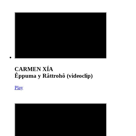
CARMEN XÍA
Êppuma y Râttrohô (videoclip)
Play