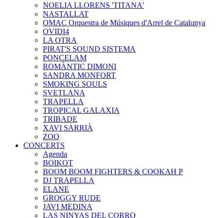
NOELIA LLORENS 'TITANA'
NASTALLAT
OMAC Orquestra de Músiques d'Arrel de Catalunya
OVIDI4
LA OTRA
PIRAT'S SOUND SISTEMA
PONCELAM
ROMÀNTIC DIMONI
SANDRA MONFORT
SMOKING SOULS
SVETLANA
TRAPELLA
TROPICAL GALAXIA
TRIBADE
XAVI SARRIÀ
ZOO
CONCERTS
Agenda
BOIKOT
BOOM BOOM FIGHTERS & COOKAH P
DJ TRAPELLA
ELANE
GROGGY RUDE
JAVI MEDINA
LAS NINYAS DEL CORRO