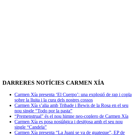
DARRERES NOTÍCIES CARMEN XÍA
Carmen Xía presenta ‘El Cuerpo’: una explosió de rap i copla
sobre la lluita i la cura dels nostres cossos
Carmen Xía s’alia amb Tribade i Bewis de la Rosa en el seu
nou single “Todo por la pasta”
“Premenstrual” és el nou himne neo-coplero de Carmen Xía
Carmen Xía es posa nostàlgica i desitjosa amb el seu nou
single “Candela”
Carmen Xía presenta “La Juani se va de guateque”, EP de