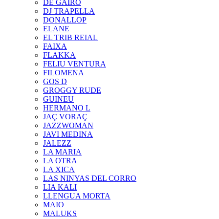
DE GAIRÓ
DJ TRAPELLA
DONALLOP
ELANE
EL TRIB REIAL
FAIXA
FLAKKA
FELIU VENTURA
FILOMENA
GOS D
GROGGY RUDE
GUINEU
HERMANO L
JAÇ VORAÇ
JAZZWOMAN
JAVI MEDINA
JALEZZ
LA MARIA
LA OTRA
LA XICA
LAS NINYAS DEL CORRO
LIA KALI
LLENGUA MORTA
MAIO
MALUKS