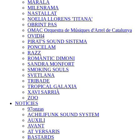
MARALA
MILENRAMA
NASTALLAT
NOELIA LLORENS 'TITANA'
OBRINT PAS
OMAC Orquestra de Músiques d'Arrel de Catalunya
OVIDI4
PIRAT'S SOUND SISTEMA
PONCELAM
RAZZ
ROMÀNTIC DIMONI
SANDRA MONFORT
SMOKING SOULS
SVETLANA
TRIBADE
TROPICAL GALAXIA
XAVI SARRIÀ
ZOO
NOTÍCIES
97onzas
ACHILIFUNK SOUND SYSTEM
AUXILI
AVANT
AT VERSARIS
BASTARDS