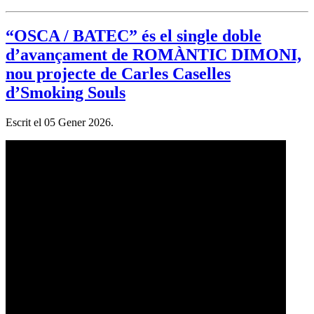
“OSCA / BATEC” és el single doble
d’avançament de ROMÀNTIC DIMONI,
nou projecte de Carles Caselles
d’Smoking Souls
Escrit el
05 Gener 2026
.