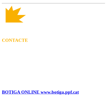
CONTACTE
CONTRACTACIÓ
Litus Tenesa (+34) 615 27 69 02 | litus@ppf.cat
Marc Escribano (+34) 660 314 015 |
marc.em@ppf.cat
contractacio@ppf.cat
BOTIGA
Tel.: (+34) 93 878 74 80 comandes@ppf.cat
BOTIGA ONLINE www.botiga.ppf.cat
SEGELL DISCOGRÀFIC, LLICÈNCIES,