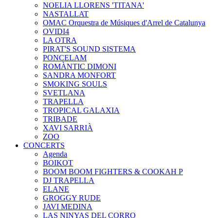
NOELIA LLORENS 'TITANA'
NASTALLAT
OMAC Orquestra de Músiques d'Arrel de Catalunya
OVIDI4
LA OTRA
PIRAT'S SOUND SISTEMA
PONCELAM
ROMÀNTIC DIMONI
SANDRA MONFORT
SMOKING SOULS
SVETLANA
TRAPELLA
TROPICAL GALAXIA
TRIBADE
XAVI SARRIÀ
ZOO
CONCERTS
Agenda
BOIKOT
BOOM BOOM FIGHTERS & COOKAH P
DJ TRAPELLA
ELANE
GROGGY RUDE
JAVI MEDINA
LAS NINYAS DEL CORRO