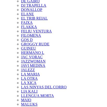
DE GAIRÓ
DJ TRAPELLA
DONALLOP
ELANE
EL TRIB REIAL
FAIXA
FLAKKA
FELIU VENTURA
FILOMENA
GOS D
GROGGY RUDE
GUINEU
HERMANO L
JAÇ VORAÇ
JAZZWOMAN
JAVI MEDINA
JALEZZ
LA MARIA
LA OTRA
LA XICA
LAS NINYAS DEL CORRO
LIA KALI
LLENGUA MORTA
MAIO
MALUKS