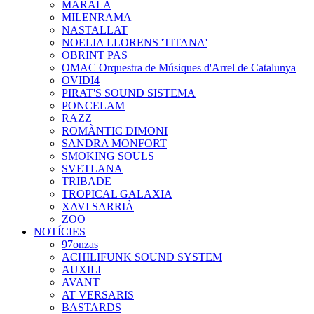
MARALA
MILENRAMA
NASTALLAT
NOELIA LLORENS 'TITANA'
OBRINT PAS
OMAC Orquestra de Músiques d'Arrel de Catalunya
OVIDI4
PIRAT'S SOUND SISTEMA
PONCELAM
RAZZ
ROMÀNTIC DIMONI
SANDRA MONFORT
SMOKING SOULS
SVETLANA
TRIBADE
TROPICAL GALAXIA
XAVI SARRIÀ
ZOO
NOTÍCIES
97onzas
ACHILIFUNK SOUND SYSTEM
AUXILI
AVANT
AT VERSARIS
BASTARDS