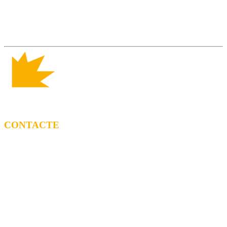
CONTACTE
CONTRACTACIÓ
Litus Tenesa (+34) 615 27 69 02 | litus@ppf.cat
Marc Escribano (+34) 660 314 015 |
marc.em@ppf.cat
contractacio@ppf.cat
BOTIGA
Tel.: (+34) 93 878 74 80 comandes@ppf.cat