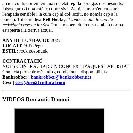
anar a contracorrent en una societat regida per egos desmesurats,
falsos gurus i una estètica opressiva. Aquí, l'amor s'entén com
l'empatia sensible i la cura cap al col·lectiu, no només cap a la
parella. Tal com deia
Bell Hooks
,
"l’amor és una forma de
resistència revolucionària"
; una manera de trencar amb la norma
establerta i la deriva actual.
ANY DE FUNDACIÓ:
2025
LOCALITAT:
Pego
ESTIL:
rock post-punk
CONTRACTACIÓ
VOLS CONTRACTAR UN CONCERT D'AQUEST ARTISTA?
Contacta per tenir més infos, condicions i disponibilitats.
Bankrobber |
bankrobber@bankrobber.net
Cesc |
cesc@pro21cultural.com
VIDEOS Romàntic Dimoni