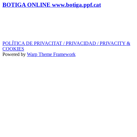
BOTIGA ONLINE www.botiga.ppf.cat
SEGELL DISCOGRÀFIC, LLICÈNCIES,
PROMOS i EDITORIAL
info@ppf.cat
POLÍTICA DE PRIVACITAT / PRIVACIDAD / PRIVACITY &
COOKIES
Powered by
Warp Theme Framework