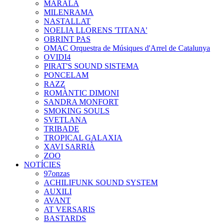
MARALA
MILENRAMA
NASTALLAT
NOELIA LLORENS 'TITANA'
OBRINT PAS
OMAC Orquestra de Músiques d'Arrel de Catalunya
OVIDI4
PIRAT'S SOUND SISTEMA
PONCELAM
RAZZ
ROMÀNTIC DIMONI
SANDRA MONFORT
SMOKING SOULS
SVETLANA
TRIBADE
TROPICAL GALAXIA
XAVI SARRIÀ
ZOO
NOTÍCIES
97onzas
ACHILIFUNK SOUND SYSTEM
AUXILI
AVANT
AT VERSARIS
BASTARDS