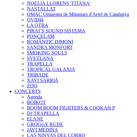
NOELIA LLORENS 'TITANA'
NASTALLAT
OMAC Orquestra de Músiques d'Arrel de Catalunya
OVIDI4
LA OTRA
PIRAT'S SOUND SISTEMA
PONCELAM
ROMÀNTIC DIMONI
SANDRA MONFORT
SMOKING SOULS
SVETLANA
TRAPELLA
TROPICAL GALAXIA
TRIBADE
XAVI SARRIÀ
ZOO
CONCERTS
Agenda
BOIKOT
BOOM BOOM FIGHTERS & COOKAH P
DJ TRAPELLA
ELANE
GROGGY RUDE
JAVI MEDINA
LAS NINYAS DEL CORRO