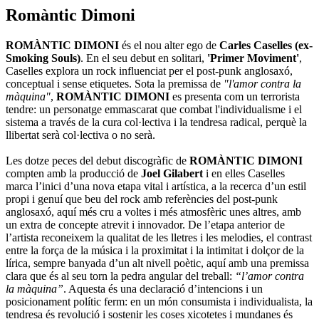
Romàntic Dimoni
ROMÀNTIC DIMONI
és el nou alter ego de
Carles Caselles (ex-
Smoking Souls)
. En el seu debut en solitari,
'Primer Moviment'
,
Caselles explora un rock influenciat per el post-punk anglosaxó,
conceptual i sense etiquetes. Sota la premissa de
"l'amor contra la
màquina"
,
ROMÀNTIC DIMONI
es presenta com un terrorista
tendre: un personatge emmascarat que combat l'individualisme i el
sistema a través de la cura col·lectiva i la tendresa radical, perquè la
llibertat serà col·lectiva o no serà.
Les dotze peces del debut discogràfic de
ROMÀNTIC DIMONI
compten amb la producció de
Joel Gilabert
i en elles Caselles
marca l’inici d’una nova etapa vital i artística, a la recerca d’un estil
propi i genuí que beu del rock amb referències del post-punk
anglosaxó, aquí més cru a voltes i més atmosfèric unes altres, amb
un extra de concepte atrevit i innovador. De l’etapa anterior de
l’artista reconeixem la qualitat de les lletres i les melodies, el contrast
entre la força de la música i la proximitat i la intimitat i dolçor de la
lírica, sempre banyada d’un alt nivell poètic, aquí amb una premissa
clara que és al seu torn la pedra angular del treball:
“l’amor contra
la màquina”
. Aquesta és una declaració d’intencions i un
posicionament polític ferm: en un món consumista i individualista, la
tendresa és revolució i sostenir les coses xicotetes i mundanes és