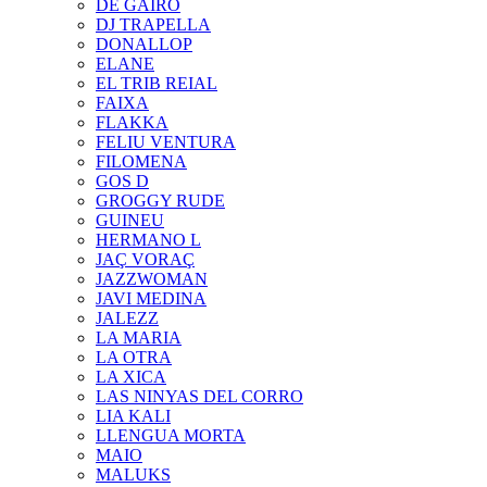
DE GAIRÓ
DJ TRAPELLA
DONALLOP
ELANE
EL TRIB REIAL
FAIXA
FLAKKA
FELIU VENTURA
FILOMENA
GOS D
GROGGY RUDE
GUINEU
HERMANO L
JAÇ VORAÇ
JAZZWOMAN
JAVI MEDINA
JALEZZ
LA MARIA
LA OTRA
LA XICA
LAS NINYAS DEL CORRO
LIA KALI
LLENGUA MORTA
MAIO
MALUKS