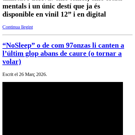
mentals i un únic destí que ja és
disponible en vinil 12” i en digital
Continua llegint
“NoSleep” o de com 97onzas li canten a
l’últim glop abans de caure (o tornar a
volar)
Escrit el
26 Març 2026
.