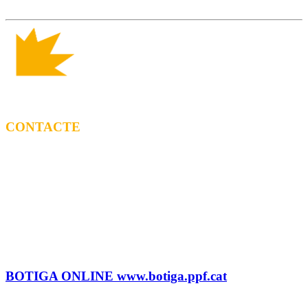
CONTACTE
CONTRACTACIÓ
Litus Tenesa (+34) 615 27 69 02 | litus@ppf.cat
Marc Escribano (+34) 660 314 015 |
marc.em@ppf.cat
contractacio@ppf.cat
BOTIGA
Tel.: (+34) 93 878 74 80 comandes@ppf.cat
BOTIGA ONLINE www.botiga.ppf.cat
SEGELL DISCOGRÀFIC, LLICÈNCIES,