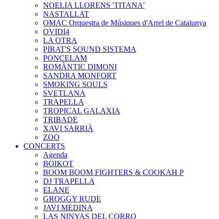
NOELIA LLORENS 'TITANA'
NASTALLAT
OMAC Orquestra de Músiques d'Arrel de Catalunya
OVIDI4
LA OTRA
PIRAT'S SOUND SISTEMA
PONCELAM
ROMÀNTIC DIMONI
SANDRA MONFORT
SMOKING SOULS
SVETLANA
TRAPELLA
TROPICAL GALAXIA
TRIBADE
XAVI SARRIÀ
ZOO
CONCERTS
Agenda
BOIKOT
BOOM BOOM FIGHTERS & COOKAH P
DJ TRAPELLA
ELANE
GROGGY RUDE
JAVI MEDINA
LAS NINYAS DEL CORRO