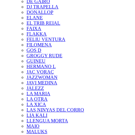
DE GAIRÓ
DJ TRAPELLA
DONALLOP
ELANE
EL TRIB REIAL
FAIXA
FLAKKA
FELIU VENTURA
FILOMENA
GOS D
GROGGY RUDE
GUINEU
HERMANO L
JAÇ VORAÇ
JAZZWOMAN
JAVI MEDINA
JALEZZ
LA MARIA
LA OTRA
LA XICA
LAS NINYAS DEL CORRO
LIA KALI
LLENGUA MORTA
MAIO
MALUKS