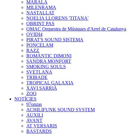
MARALA
MILENRAMA
NASTALLAT
NOELIA LLORENS 'TITANA'
OBRINT PAS
OMAC Orquestra de Músiques d'Arrel de Catalunya
OVIDI4
PIRAT'S SOUND SISTEMA
PONCELAM
RAZZ
ROMÀNTIC DIMONI
SANDRA MONFORT
SMOKING SOULS
SVETLANA
TRIBADE
TROPICAL GALAXIA
XAVI SARRIÀ
ZOO
NOTÍCIES
97onzas
ACHILIFUNK SOUND SYSTEM
AUXILI
AVANT
AT VERSARIS
BASTARDS