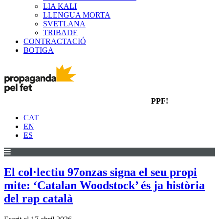
LIA KALI
LLENGUA MORTA
SVETLANA
TRIBADE
CONTRACTACIÓ
BOTIGA
PPF!
CAT
EN
ES
El col·lectiu 97onzas signa el seu propi
mite: ‘Catalan Woodstock’ és ja història
del rap català