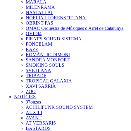
MARALA
MILENRAMA
NASTALLAT
NOELIA LLORENS 'TITANA'
OBRINT PAS
OMAC Orquestra de Músiques d'Arrel de Catalunya
OVIDI4
PIRAT'S SOUND SISTEMA
PONCELAM
RAZZ
ROMÀNTIC DIMONI
SANDRA MONFORT
SMOKING SOULS
SVETLANA
TRIBADE
TROPICAL GALAXIA
XAVI SARRIÀ
ZOO
NOTÍCIES
97onzas
ACHILIFUNK SOUND SYSTEM
AUXILI
AVANT
AT VERSARIS
BASTARDS