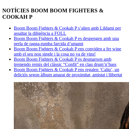
NOTÍCIES BOOM BOOM FIGHTERS &
COOKAH P
Boom Boom Fighters & Cookah P s’alien amb Lildami per
assaltar la diligència a FOLL
Boom Boom Fighters & Cookah P es despengen amb una
perla de ragga-rumba farcida d’umami
Boom Boom Fighters & Cookah P ens conviden a fer wine
amb el seu nou single i la cosa no va de vins!
Boom Boom Fighters & Cookah P es desmarxen amb
tremendo remix del clàssic “Confit” en clau drum’n’bass
Boom Boom Fighters & Cookah P ens regalen ‘Caliu’, un
deliciós segon àlbum amarat de proximitat, amistat i llibertat