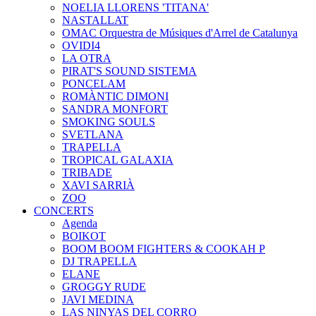
NOELIA LLORENS 'TITANA'
NASTALLAT
OMAC Orquestra de Músiques d'Arrel de Catalunya
OVIDI4
LA OTRA
PIRAT'S SOUND SISTEMA
PONCELAM
ROMÀNTIC DIMONI
SANDRA MONFORT
SMOKING SOULS
SVETLANA
TRAPELLA
TROPICAL GALAXIA
TRIBADE
XAVI SARRIÀ
ZOO
CONCERTS
Agenda
BOIKOT
BOOM BOOM FIGHTERS & COOKAH P
DJ TRAPELLA
ELANE
GROGGY RUDE
JAVI MEDINA
LAS NINYAS DEL CORRO