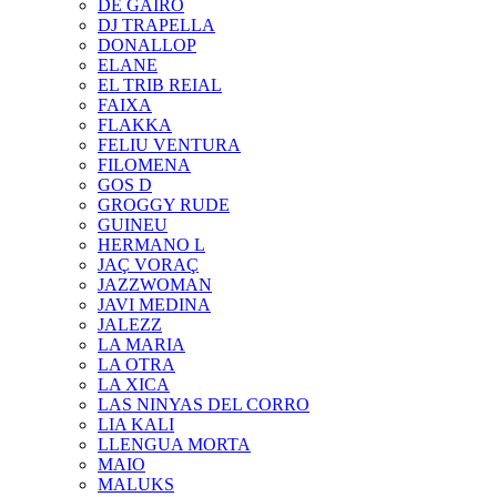
DE GAIRÓ
DJ TRAPELLA
DONALLOP
ELANE
EL TRIB REIAL
FAIXA
FLAKKA
FELIU VENTURA
FILOMENA
GOS D
GROGGY RUDE
GUINEU
HERMANO L
JAÇ VORAÇ
JAZZWOMAN
JAVI MEDINA
JALEZZ
LA MARIA
LA OTRA
LA XICA
LAS NINYAS DEL CORRO
LIA KALI
LLENGUA MORTA
MAIO
MALUKS