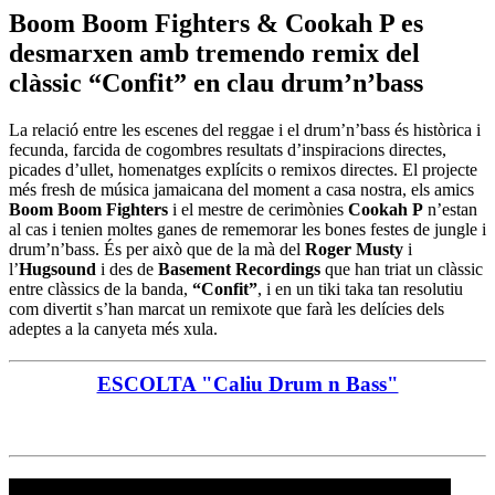
Boom Boom Fighters & Cookah P es
desmarxen amb tremendo remix del
clàssic “Confit” en clau drum’n’bass
La relació entre les escenes del reggae i el drum’n’bass és històrica i
fecunda, farcida de cogombres resultats d’inspiracions directes,
picades d’ullet, homenatges explícits o remixos directes. El projecte
més fresh de música jamaicana del moment a casa nostra, els amics
Boom Boom Fighters
i el mestre de cerimònies
Cookah P
n’estan
al cas i tenien moltes ganes de rememorar les bones festes de jungle i
drum’n’bass. És per això que de la mà del
Roger Musty
i
l’
Hugsound
i des de
Basement Recordings
que han triat un clàssic
entre clàssics de la banda,
“Confit”
, i en un tiki taka tan resolutiu
com divertit s’han marcat un remixote que farà les delícies dels
adeptes a la canyeta més xula.
ESCOLTA "Caliu Drum n Bass"