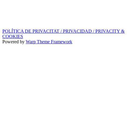
SEGELL DISCOGRÀFIC, LLICÈNCIES,
PROMOS i EDITORIAL
info@ppf.cat
POLÍTICA DE PRIVACITAT / PRIVACIDAD / PRIVACITY &
COOKIES
Powered by
Warp Theme Framework