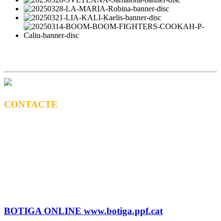
CONTACTE
CONTRACTACIÓ
Litus Tenesa (+34) 615 27 69 02 | litus@ppf.cat
Marc Escribano (+34) 660 314 015 |
marc.em@ppf.cat
contractacio@ppf.cat
BOTIGA
Tel.: (+34) 93 878 74 80 comandes@ppf.cat
BOTIGA ONLINE www.botiga.ppf.cat