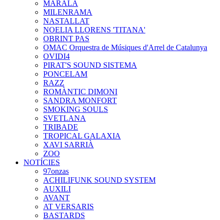
MARALA
MILENRAMA
NASTALLAT
NOELIA LLORENS 'TITANA'
OBRINT PAS
OMAC Orquestra de Músiques d'Arrel de Catalunya
OVIDI4
PIRAT'S SOUND SISTEMA
PONCELAM
RAZZ
ROMÀNTIC DIMONI
SANDRA MONFORT
SMOKING SOULS
SVETLANA
TRIBADE
TROPICAL GALAXIA
XAVI SARRIÀ
ZOO
NOTÍCIES
97onzas
ACHILIFUNK SOUND SYSTEM
AUXILI
AVANT
AT VERSARIS
BASTARDS