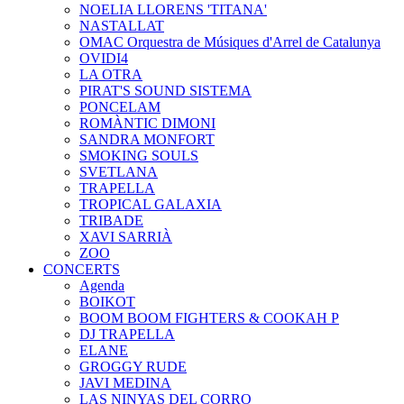
NOELIA LLORENS 'TITANA'
NASTALLAT
OMAC Orquestra de Músiques d'Arrel de Catalunya
OVIDI4
LA OTRA
PIRAT'S SOUND SISTEMA
PONCELAM
ROMÀNTIC DIMONI
SANDRA MONFORT
SMOKING SOULS
SVETLANA
TRAPELLA
TROPICAL GALAXIA
TRIBADE
XAVI SARRIÀ
ZOO
CONCERTS
Agenda
BOIKOT
BOOM BOOM FIGHTERS & COOKAH P
DJ TRAPELLA
ELANE
GROGGY RUDE
JAVI MEDINA
LAS NINYAS DEL CORRO