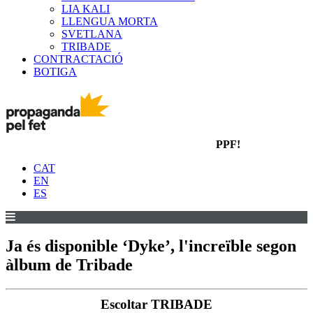
LIA KALI
LLENGUA MORTA
SVETLANA
TRIBADE
CONTRACTACIÓ
BOTIGA
PPF!
CAT
EN
ES
Ja és disponible ‘Dyke’, l'increïble segon
àlbum de Tribade
Escoltar TRIBADE