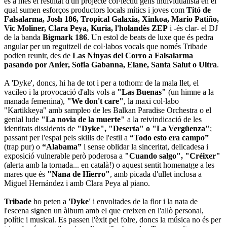
és a més el resultat d'un projecte col·lectiu gens individualista en el
qual sumen esforços productors locals mítics i joves com
Titó de
Falsalarma, Josh 186, Tropical Galaxia, Xinkoa, Mario Patiño,
Vic Moliner, Clara Peya, Kuria, l'holandès ZEP
i -és clar- el DJ
de la banda
Bigmark 186
. Un estol de beats de luxe que és pedra
angular per un reguitzell de col·labos vocals que només Tribade
podien reunir, des de
Las Ninyas del Corro a Falsalarma
pasando por Anier, Sofia Gabanna, Elane, Santa Salut o Ultra
.
A 'Dyke', doncs, hi ha de tot i per a tothom: de la mala llet, el
vacileo i la provocació d'alts vols a
"Las Buenas"
(un himne a la
manada femenina),
"We don't care"
, la maxi col·labo
"Kartikkeya" amb sampleo de les Balkan Paradise Orchestra o el
genial lude
"La novia de la muerte"
a la reivindicació de les
identitats dissidents de
"Dyke", "Deserta" o "La Vergüenza"
;
passant per l'espai pels skills de l'estil a
“Todo esto era campo”
(trap pur) o
“Alabama”
i sense oblidar la sinceritat, delicadesa i
exposició vulnerable però poderosa a
"Cuando salgo", "Créixer"
(alerta amb la tornada... en català!) o aquest sentit homenatge a les
mares que és
"Nana de Hierro"
, amb picada d'ullet inclosa a
Miguel Hernández i amb Clara Peya al piano.
Tribade
ho peten a
'Dyke'
i envoltades de la flor i la nata de
l'escena signen un àlbum amb el que creixen en l'allò personal,
polític i musical. Es passen l'èxit pel folre, doncs la música no és per