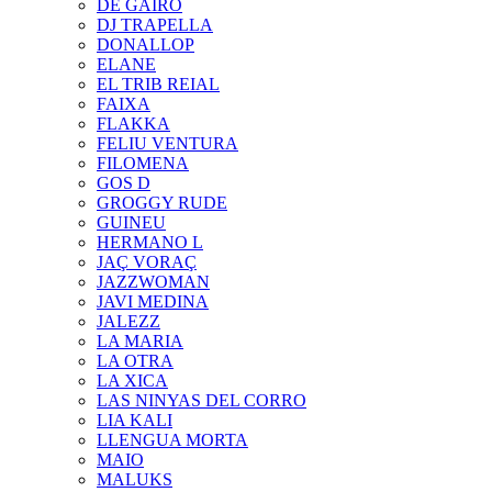
DE GAIRÓ
DJ TRAPELLA
DONALLOP
ELANE
EL TRIB REIAL
FAIXA
FLAKKA
FELIU VENTURA
FILOMENA
GOS D
GROGGY RUDE
GUINEU
HERMANO L
JAÇ VORAÇ
JAZZWOMAN
JAVI MEDINA
JALEZZ
LA MARIA
LA OTRA
LA XICA
LAS NINYAS DEL CORRO
LIA KALI
LLENGUA MORTA
MAIO
MALUKS