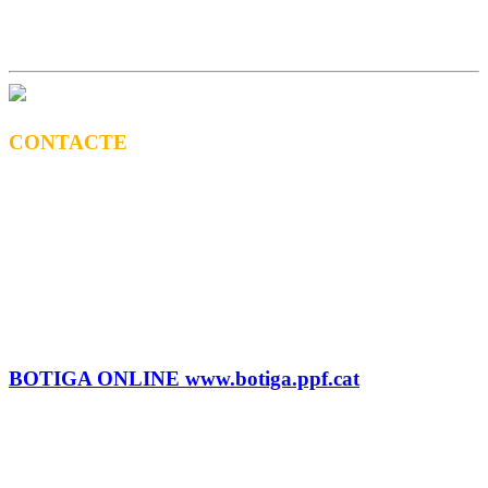
CONTACTE
CONTRACTACIÓ
Litus Tenesa (+34) 615 27 69 02 | litus@ppf.cat
Marc Escribano (+34) 660 314 015 |
marc.em@ppf.cat
contractacio@ppf.cat
BOTIGA
Tel.: (+34) 93 878 74 80 comandes@ppf.cat
BOTIGA ONLINE www.botiga.ppf.cat
SEGELL DISCOGRÀFIC, LLICÈNCIES,
PROMOS i EDITORIAL
info@ppf.cat