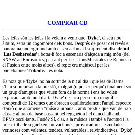
COMPRAR CD
Les jefas són les jefas i ja veiem a venir que
'Dyke'
, el seu nou
àlbum, seria un cogombrot dels bons. Després de posar del revés el
panorama underground amb el seu aclamat i sorprenent
disc debut
'Las Desheredas'
i botar-li foc a escenaris d'alçada a mig món (del
SXSW a l'Eurosonics, passant per Les TransMusicales de Rennes o
el Fusion entre molts altres), el repte era majúscul per les
barcelonines
Tribade
. I es nota.
Es nota que 'Dyke' no ha sortit de la nit al dia i que les de Barna
s'han sobreposat a la pressió, malgrat (o potser perquè) finalment són
un grup d'amigues que viuen fora de la norma i ens ho volen
explicar... amb molt d'art. 'Dyke' destaca per ser un magnífic
compendi de 12 temes que abracen equilibradament l'ampli espectre
d'això que anomenen "música urbana", amb produs que van del rap
clàssic al trap de base passant pel reggaeton i el dancehall amb
BPMs oscil·lants. Fusió? Sí, clar, a la música i també a l'actitud i la
lírica. tribade segueixen tan vacilones, provocadores, esmolades i
verinoses com valentes, tendres, vulnerables i reivindicatives. 'Dyke'