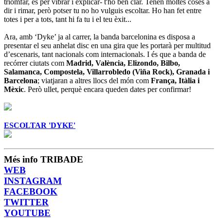
triomfar, és per vibrar i explicar- t'ho ben clar. Tenen moltes coses a
dir i rimar, però potser tu no ho vulguis escoltar. Ho han fet entre
totes i per a tots, tant hi fa tu i el teu èxit...
Ara, amb ‘Dyke’ ja al carrer, la banda barcelonina es disposa a
presentar el seu anhelat disc en una gira que les portarà per multitud
d’escenaris, tant nacionals com internacionals. I és que a banda de
recórrer ciutats com
Madrid, València, Elizondo, Bilbo,
Salamanca, Compostela, Villarrobledo (Viña Rock), Granada i
Barcelona
; viatjaran a altres llocs del món com
França, Itàlia i
Mèxic
. Però ullet, perquè encara queden dates per confirmar!
ESCOLTAR 'DYKE'
Més info TRIBADE
WEB
INSTAGRAM
FACEBOOK
TWITTER
YOUTUBE