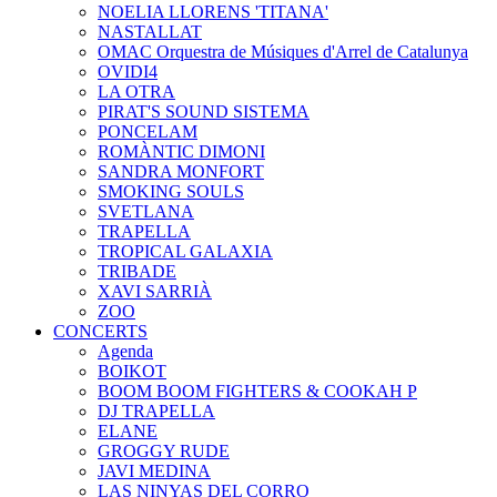
NOELIA LLORENS 'TITANA'
NASTALLAT
OMAC Orquestra de Músiques d'Arrel de Catalunya
OVIDI4
LA OTRA
PIRAT'S SOUND SISTEMA
PONCELAM
ROMÀNTIC DIMONI
SANDRA MONFORT
SMOKING SOULS
SVETLANA
TRAPELLA
TROPICAL GALAXIA
TRIBADE
XAVI SARRIÀ
ZOO
CONCERTS
Agenda
BOIKOT
BOOM BOOM FIGHTERS & COOKAH P
DJ TRAPELLA
ELANE
GROGGY RUDE
JAVI MEDINA
LAS NINYAS DEL CORRO