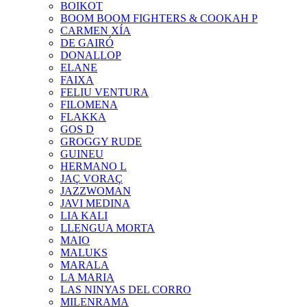
BOIKOT
BOOM BOOM FIGHTERS & COOKAH P
CARMEN XÍA
DE GAIRÓ
DONALLOP
ELANE
FAIXA
FELIU VENTURA
FILOMENA
FLAKKA
GOS D
GROGGY RUDE
GUINEU
HERMANO L
JAÇ VORAÇ
JAZZWOMAN
JAVI MEDINA
LIA KALI
LLENGUA MORTA
MAIO
MALUKS
MARALA
LA MARIA
LAS NINYAS DEL CORRO
MILENRAMA