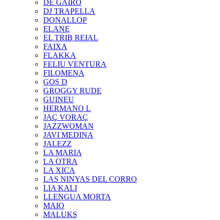
DE GAIRÓ
DJ TRAPELLA
DONALLOP
ELANE
EL TRIB REIAL
FAIXA
FLAKKA
FELIU VENTURA
FILOMENA
GOS D
GROGGY RUDE
GUINEU
HERMANO L
JAÇ VORAÇ
JAZZWOMAN
JAVI MEDINA
JALEZZ
LA MARIA
LA OTRA
LA XICA
LAS NINYAS DEL CORRO
LIA KALI
LLENGUA MORTA
MAIO
MALUKS