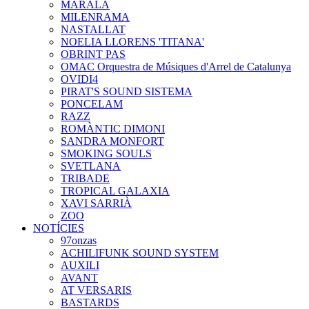
MARALA
MILENRAMA
NASTALLAT
NOELIA LLORENS 'TITANA'
OBRINT PAS
OMAC Orquestra de Músiques d'Arrel de Catalunya
OVIDI4
PIRAT'S SOUND SISTEMA
PONCELAM
RAZZ
ROMÀNTIC DIMONI
SANDRA MONFORT
SMOKING SOULS
SVETLANA
TRIBADE
TROPICAL GALAXIA
XAVI SARRIÀ
ZOO
NOTÍCIES
97onzas
ACHILIFUNK SOUND SYSTEM
AUXILI
AVANT
AT VERSARIS
BASTARDS