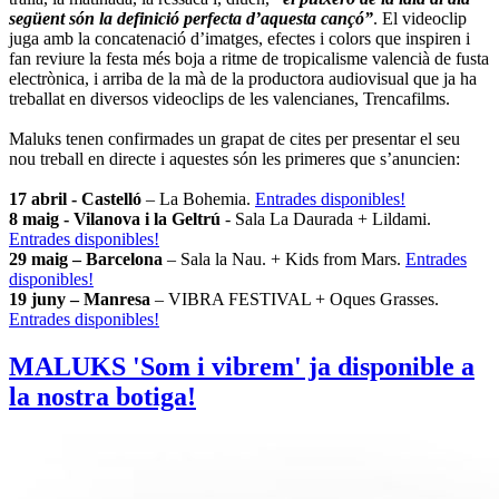
següent són la definició perfecta d’aquesta cançó”
. El videoclip
juga amb la concatenació d’imatges, efectes i colors que inspiren i
fan reviure la festa més boja a ritme de tropicalisme valencià de fusta
electrònica, i arriba de la mà de la productora audiovisual que ja ha
treballat en diversos videoclips de les valencianes, Trencafilms.
Maluks tenen confirmades un grapat de cites per presentar el seu
nou treball en directe i aquestes són les primeres que s’anuncien:
17 abril - Castelló
– La Bohemia.
Entrades disponibles!
8 maig - Vilanova i la Geltrú
- Sala La Daurada + Lildami.
Entrades disponibles!
29 maig – Barcelona
– Sala la Nau. + Kids from Mars.
Entrades
disponibles!
19 juny – Manresa
– VIBRA FESTIVAL + Oques Grasses.
Entrades disponibles!
MALUKS 'Som i vibrem' ja disponible a
la nostra botiga!