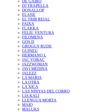
DE GAIRÓ
DJ TRAPELLA
DONALLOP
ELANE
EL TRIB REIAL
FAIXA
FLAKKA
FELIU VENTURA
FILOMENA
GOS D
GROGGY RUDE
GUINEU
HERMANO L
JAÇ VORAÇ
JAZZWOMAN
JAVI MEDINA
JALEZZ
LA MARIA
LA OTRA
LA XICA
LAS NINYAS DEL CORRO
LIA KALI
LLENGUA MORTA
MAIO
MALUKS