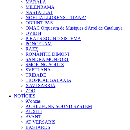
MARALA
MILENRAMA
NASTALLAT
NOELIA LLORENS 'TITANA'
OBRINT PAS
OMAC Orquestra de Músiques d'Arrel de Catalunya
OVIDI4
PIRAT'S SOUND SISTEMA
PONCELAM
RAZZ
ROMÀNTIC DIMONI
SANDRA MONFORT
SMOKING SOULS
SVETLANA
TRIBADE
TROPICAL GALAXIA
XAVI SARRIÀ
ZOO
NOTÍCIES
97onzas
ACHILIFUNK SOUND SYSTEM
AUXILI
AVANT
AT VERSARIS
BASTARDS