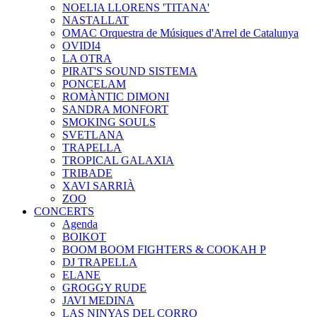
NOELIA LLORENS 'TITANA'
NASTALLAT
OMAC Orquestra de Músiques d'Arrel de Catalunya
OVIDI4
LA OTRA
PIRAT'S SOUND SISTEMA
PONCELAM
ROMÀNTIC DIMONI
SANDRA MONFORT
SMOKING SOULS
SVETLANA
TRAPELLA
TROPICAL GALAXIA
TRIBADE
XAVI SARRIÀ
ZOO
CONCERTS
Agenda
BOIKOT
BOOM BOOM FIGHTERS & COOKAH P
DJ TRAPELLA
ELANE
GROGGY RUDE
JAVI MEDINA
LAS NINYAS DEL CORRO