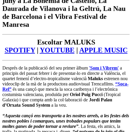
juny a La Bohemia de Castelló, La
Daurada de Vilanova i la Geltrú, La Nau
de Barcelona i el Vibra Festival de
Manresa
Escoltar MALUKS
SPOTIFY
|
YOUTUBE
|
APPLE MUSIC
Després de la publicació del seu primer àlbum
'Som i Vibrem'
a
principis del passat febrer i de presentar-lo en directe a València, el
quartet femení d’electro-tropicalisme valencià
Maluks
estrenen nou
videoclip de la mà de la productora audiovisual Trencafilms.
“Soca-
Rel”
és una cançó que mescla la soca caribenya i l’electrònica
costumista valenciana, produïda per
Oriol Puig Pucci
(Tropical
Galaxia) i que compta amb la col·laboració de
Jordi Palau
d’Orxata Sound System
a la veu.
“Aquesta cançó ens transporta a les nostres arrels, a les festes dels
nostres pobles i comarques, unes trobades populars que tenim
moltes ganes de poder tornar a reviure”
. La festa, els amics, la
tralla, la matinada, la ressaca i, diuen,
“el putxero de la iaia al dia