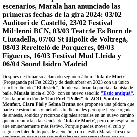
escenarios, Marala han anunciado las
primeras fechas de la gira 2024: 03/02
Auditori de Castelló, 23/02 Festival
Mil·lenni BCN, 03/03 Teatr4e Es Born de
Ciutadella, 07/03 St Hipòlit de Voltregà,
08/03 Rerelteló de Porqueres, 09/03
Figueres, 16/03 Festival Mud Lleida y
06/04 Sound Isidro Madrid
Después de firmar su aclamado segundo álbum
'Jota de Morir'
(Propaganda pel Fet 2022) y de deslumbrar en 2023 con un único
sencillo titulado
"El desich"
, donde ya abrían la puerta a la pista de
baile,
Marala
inicia el 2024 con su nuevo sencillo
"Estic antiquà”
.
Con la producción de
Toni Fort "Pollet"
de
ZOO
,
Sandra
Monfort
,
Clara Fiol
y
Selma Bruna
nos proponen una píldora que
parte de estructuras y melodías tradicionales pero que llega cargada
de síntesis, sonidos y recursos digitales actuales en un nuevo camino
que no renuncia a la esencia de
'Jota de Morir'
, pero que respira un
aire eminentemente más festivo. Porque puedes mover el culo y
seguir recibiendo toques de atención, con el estilo Marala: frescura