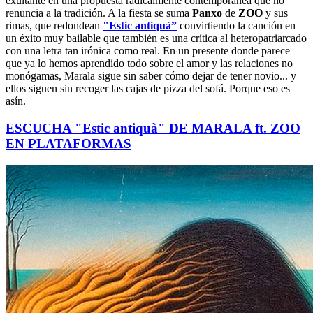
exultante en una propuesta radicalmente contemporánea que no
renuncia a la tradición. A la fiesta se suma
Panxo
de
ZOO
y sus
rimas, que redondean
"Estic antiquà”
convirtiendo la canción en
un éxito muy bailable que también es una crítica al heteropatriarcado
con una letra tan irónica como real. En un presente donde parece
que ya lo hemos aprendido todo sobre el amor y las relaciones no
monógamas, Marala sigue sin saber cómo dejar de tener novio... y
ellos siguen sin recoger las cajas de pizza del sofá. Porque eso es
asín.
ESCUCHA "Estic antiquà" DE MARALA ft. ZOO
EN PLATAFORMAS