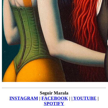
Seguir Marala
INSTAGRAM
|
FACEBOOK
|
| YOUTUBE
|
SPOTIFY