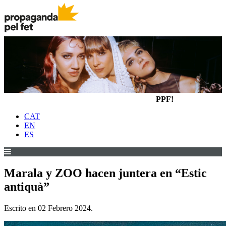
PPF!
CAT
EN
ES
Marala y ZOO hacen juntera en “Estic
antiquà”
Escrito en
02 Febrero 2024
.