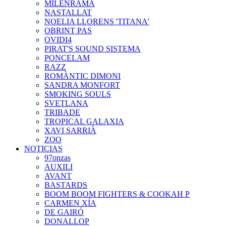
MILENRAMA
NASTALLAT
NOELIA LLORENS 'TITANA'
OBRINT PAS
OVIDI4
PIRAT'S SOUND SISTEMA
PONCELAM
RAZZ
ROMÀNTIC DIMONI
SANDRA MONFORT
SMOKING SOULS
SVETLANA
TRIBADE
TROPICAL GALAXIA
XAVI SARRIÀ
ZOO
NOTICIAS
97onzas
AUXILI
AVANT
BASTARDS
BOOM BOOM FIGHTERS & COOKAH P
CARMEN XÍA
DE GAIRÓ
DONALLOP