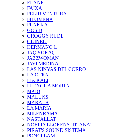
ELANE
FAIXA
FELIU VENTURA
FILOMENA
FLAKKA
GOS D
GROGGY RUDE
GUINEU
HERMANO L
JAÇ VORAÇ
JAZZWOMAN
JAVI MEDINA
LAS NINYAS DEL CORRO
LA OTRA
LIA KALI
LLENGUA MORTA
MAIO
MALUKS
MARALA
LA MARIA
MILENRAMA
NASTALLAT
NOELIA LLORENS 'TITANA'
PIRAT'S SOUND SISTEMA
PONCELAM