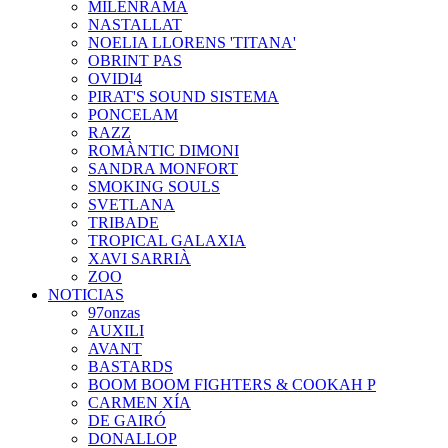
MILENRAMA
NASTALLAT
NOELIA LLORENS 'TITANA'
OBRINT PAS
OVIDI4
PIRAT'S SOUND SISTEMA
PONCELAM
RAZZ
ROMÀNTIC DIMONI
SANDRA MONFORT
SMOKING SOULS
SVETLANA
TRIBADE
TROPICAL GALAXIA
XAVI SARRIÀ
ZOO
NOTICIAS
97onzas
AUXILI
AVANT
BASTARDS
BOOM BOOM FIGHTERS & COOKAH P
CARMEN XÍA
DE GAIRÓ
DONALLOP