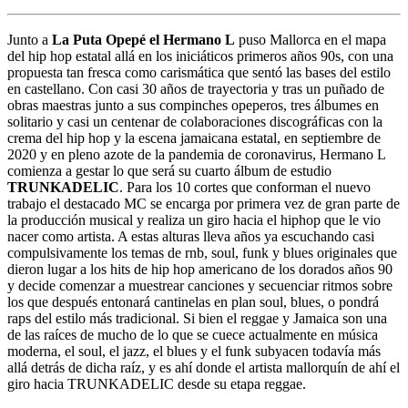
Junto a
La Puta Opepé el Hermano L
puso Mallorca en el mapa
del hip hop estatal allá en los iniciáticos primeros años 90s, con una
propuesta tan fresca como carismática que sentó las bases del estilo
en castellano. Con casi 30 años de trayectoria y tras un puñado de
obras maestras junto a sus compinches opeperos, tres álbumes en
solitario y casi un centenar de colaboraciones discográficas con la
crema del hip hop y la escena jamaicana estatal, en septiembre de
2020 y en pleno azote de la pandemia de coronavirus, Hermano L
comienza a gestar lo que será su cuarto álbum de estudio
TRUNKADELIC
. Para los 10 cortes que conforman el nuevo
trabajo el destacado MC se encarga por primera vez de gran parte de
la producción musical y realiza un giro hacia el hiphop que le vio
nacer como artista. A estas alturas lleva años ya escuchando casi
compulsivamente los temas de rnb, soul, funk y blues originales que
dieron lugar a los hits de hip hop americano de los dorados años 90
y decide comenzar a muestrear canciones y secuenciar ritmos sobre
los que después entonará cantinelas en plan soul, blues, o pondrá
raps del estilo más tradicional. Si bien el reggae y Jamaica son una
de las raíces de mucho de lo que se cuece actualmente en música
moderna, el soul, el jazz, el blues y el funk subyacen todavía más
allá detrás de dicha raíz, y es ahí donde el artista mallorquín de ahí el
giro hacia TRUNKADELIC desde su etapa reggae.