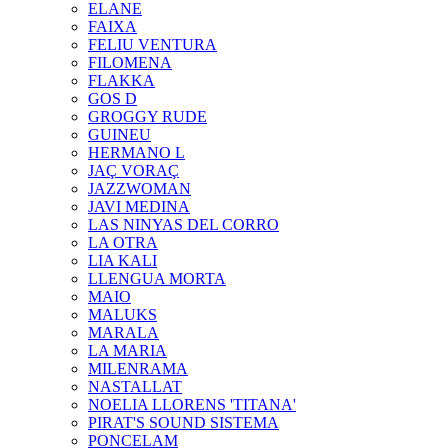
ELANE
FAIXA
FELIU VENTURA
FILOMENA
FLAKKA
GOS D
GROGGY RUDE
GUINEU
HERMANO L
JAÇ VORAÇ
JAZZWOMAN
JAVI MEDINA
LAS NINYAS DEL CORRO
LA OTRA
LIA KALI
LLENGUA MORTA
MAIO
MALUKS
MARALA
LA MARIA
MILENRAMA
NASTALLAT
NOELIA LLORENS 'TITANA'
PIRAT'S SOUND SISTEMA
PONCELAM