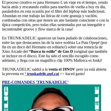
El proceso creativo es para Hermano L un viaje en el tiempo, yendo
hacia atrás y rescatando estilos para traerlos de vuelta a hoy en día,
pasándolos en esta ocasión por el filtro del hiphop más tradicional.
Abundan en este trabajo las líricas de corte granuja y vacilón,
combinadas con otras que tienen un aire bastante consciente o con la
típica competición, pero todas ellas sustentadas por un innegable e
incontestable groove y flow marca de la casa!
En TRUNKADELIC aparecen un buen puñado de colaboraciones,
entre las que destacamos las de la nave nodriza La Puta Opepé (por
fin en un disco del Hermano en solitario!) sobre una remezcla de
Xino Arcade del
“Busca tu estilo” de Gos D
(original que también
se incluye en el disco). Este ha sido el sencillo escogido como
adelanto, y llega con un magnífico clip 100% Mallorca es fonki!
TRUNKADELIC saldrá a la
venta el 19NOV
pero ya está abierta
la preventa en
‘ trunkadelic.ppf.cat
>> haced gasto!
PRE-COMANDES 'TRUNKADELIC'