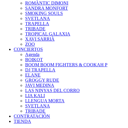
ROMÀNTIC DIMONI
SANDRA MONFORT
SMOKING SOULS
SVETLANA
TRAPELLA
TRIBADE
TROPICAL GALAXIA
XAVI SARRIÀ
ZOO
CONCIERTOS
Agenda
BOIKOT
BOOM BOOM FIGHTERS & COOKAH P
DJ TRAPELLA
ELANE
GROGGY RUDE
JAVI MEDINA
LAS NINYAS DEL CORRO
LIA KALI
LLENGUA MORTA
SVETLANA
TRIBADE
CONTRATACIÓN
TIENDA