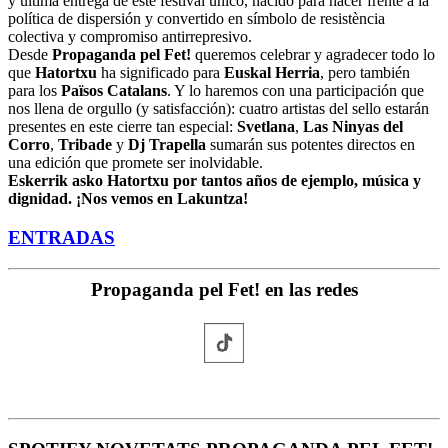
y última entrega de este festival único, nacido para hacer frente a la
política de dispersión y convertido en símbolo de resistència
colectiva y compromiso antirrepresivo.
Desde
Propaganda pel Fet!
queremos celebrar y agradecer todo lo
que
Hatortxu
ha significado para
Euskal Herria
, pero también
para los
Països Catalans
. Y lo haremos con una participación que
nos llena de orgullo (y satisfacción): cuatro artistas del sello estarán
presentes en este cierre tan especial:
Svetlana
,
Las Ninyas del
Corro
,
Tribade
y
Dj Trapella
sumarán sus potentes directos en
una edición que promete ser inolvidable.
Eskerrik asko Hatortxu por tantos años de ejemplo, música y
dignidad. ¡Nos vemos en Lakuntza!
ENTRADAS
Propaganda pel Fet! en las redes