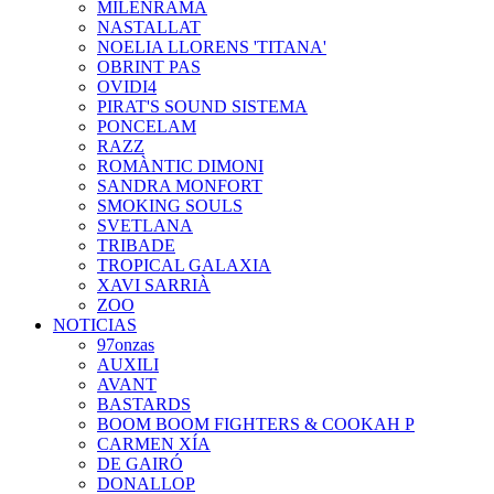
MILENRAMA
NASTALLAT
NOELIA LLORENS 'TITANA'
OBRINT PAS
OVIDI4
PIRAT'S SOUND SISTEMA
PONCELAM
RAZZ
ROMÀNTIC DIMONI
SANDRA MONFORT
SMOKING SOULS
SVETLANA
TRIBADE
TROPICAL GALAXIA
XAVI SARRIÀ
ZOO
NOTICIAS
97onzas
AUXILI
AVANT
BASTARDS
BOOM BOOM FIGHTERS & COOKAH P
CARMEN XÍA
DE GAIRÓ
DONALLOP