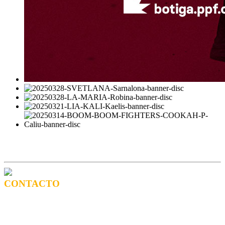
CONTACTO
CONTRATACIÓN
Tel: (+34) 615 27 69 02 contractacio@ppf.cat