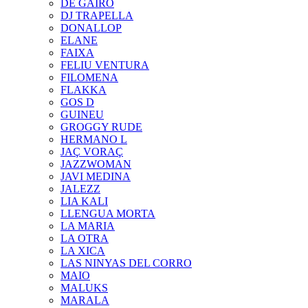
DE GAIRÓ
DJ TRAPELLA
DONALLOP
ELANE
FAIXA
FELIU VENTURA
FILOMENA
FLAKKA
GOS D
GUINEU
GROGGY RUDE
HERMANO L
JAÇ VORAÇ
JAZZWOMAN
JAVI MEDINA
JALEZZ
LIA KALI
LLENGUA MORTA
LA MARIA
LA OTRA
LA XICA
LAS NINYAS DEL CORRO
MAIO
MALUKS
MARALA