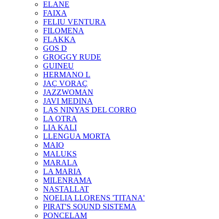
ELANE
FAIXA
FELIU VENTURA
FILOMENA
FLAKKA
GOS D
GROGGY RUDE
GUINEU
HERMANO L
JAÇ VORAÇ
JAZZWOMAN
JAVI MEDINA
LAS NINYAS DEL CORRO
LA OTRA
LIA KALI
LLENGUA MORTA
MAIO
MALUKS
MARALA
LA MARIA
MILENRAMA
NASTALLAT
NOELIA LLORENS 'TITANA'
PIRAT'S SOUND SISTEMA
PONCELAM