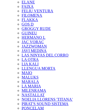
ELANE
FAIXA
FELIU VENTURA
FILOMENA
FLAKKA
GOS D
GROGGY RUDE
GUINEU
HERMANO L
JAÇ VORAÇ
JAZZWOMAN
JAVI MEDINA
LAS NINYAS DEL CORRO
LA OTRA
LIA KALI
LLENGUA MORTA
MAIO
MALUKS
MARALA
LA MARIA
MILENRAMA
NASTALLAT
NOELIA LLORENS 'TITANA'
PIRAT'S SOUND SISTEMA
PONCELAM