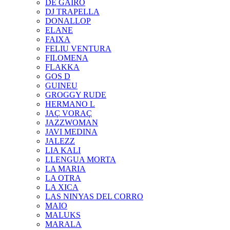
DE GAIRÓ
DJ TRAPELLA
DONALLOP
ELANE
FAIXA
FELIU VENTURA
FILOMENA
FLAKKA
GOS D
GUINEU
GROGGY RUDE
HERMANO L
JAÇ VORAÇ
JAZZWOMAN
JAVI MEDINA
JALEZZ
LIA KALI
LLENGUA MORTA
LA MARIA
LA OTRA
LA XICA
LAS NINYAS DEL CORRO
MAIO
MALUKS
MARALA