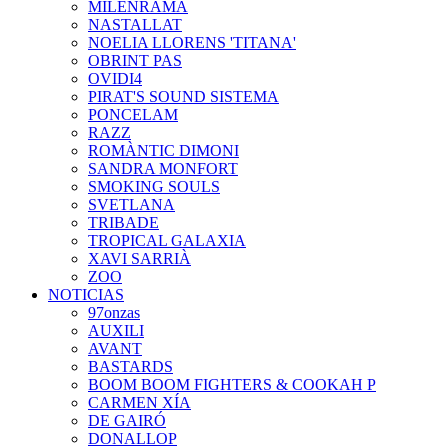
MILENRAMA
NASTALLAT
NOELIA LLORENS 'TITANA'
OBRINT PAS
OVIDI4
PIRAT'S SOUND SISTEMA
PONCELAM
RAZZ
ROMÀNTIC DIMONI
SANDRA MONFORT
SMOKING SOULS
SVETLANA
TRIBADE
TROPICAL GALAXIA
XAVI SARRIÀ
ZOO
NOTICIAS
97onzas
AUXILI
AVANT
BASTARDS
BOOM BOOM FIGHTERS & COOKAH P
CARMEN XÍA
DE GAIRÓ
DONALLOP