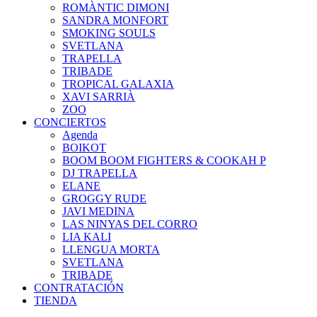
ROMÀNTIC DIMONI
SANDRA MONFORT
SMOKING SOULS
SVETLANA
TRAPELLA
TRIBADE
TROPICAL GALAXIA
XAVI SARRIÀ
ZOO
CONCIERTOS
Agenda
BOIKOT
BOOM BOOM FIGHTERS & COOKAH P
DJ TRAPELLA
ELANE
GROGGY RUDE
JAVI MEDINA
LAS NINYAS DEL CORRO
LIA KALI
LLENGUA MORTA
SVETLANA
TRIBADE
CONTRATACIÓN
TIENDA