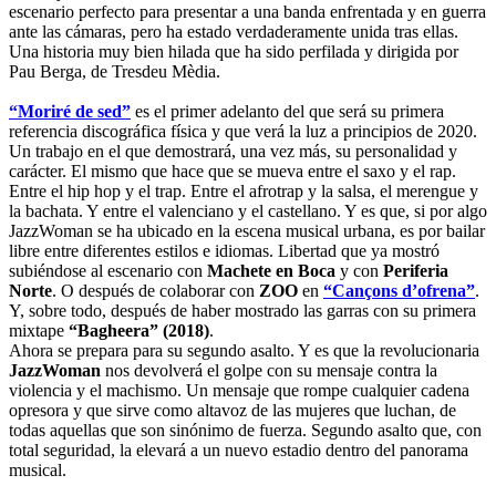
escenario perfecto para presentar a una banda enfrentada y en guerra
ante las cámaras, pero ha estado verdaderamente unida tras ellas.
Una historia muy bien hilada que ha sido perfilada y dirigida por
Pau Berga, de Tresdeu Mèdia.
“Moriré de sed”
es el primer adelanto del que será su primera
referencia discográfica física y que verá la luz a principios de 2020.
Un trabajo en el que demostrará, una vez más, su personalidad y
carácter. El mismo que hace que se mueva entre el saxo y el rap.
Entre el hip hop y el trap. Entre el afrotrap y la salsa, el merengue y
la bachata. Y entre el valenciano y el castellano. Y es que, si por algo
JazzWoman se ha ubicado en la escena musical urbana, es por bailar
libre entre diferentes estilos e idiomas. Libertad que ya mostró
subiéndose al escenario con
Machete en Boca
y con
Periferia
Norte
. O después de colaborar con
ZOO
en
“Cançons d’ofrena”
.
Y, sobre todo, después de haber mostrado las garras con su primera
mixtape
“Bagheera” (2018)
.
Ahora se prepara para su segundo asalto. Y es que la revolucionaria
JazzWoman
nos devolverá el golpe con su mensaje contra la
violencia y el machismo. Un mensaje que rompe cualquier cadena
opresora y que sirve como altavoz de las mujeres que luchan, de
todas aquellas que son sinónimo de fuerza. Segundo asalto que, con
total seguridad, la elevará a un nuevo estadio dentro del panorama
musical.