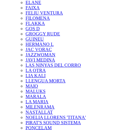
ELANE
FAIXA
FELIU VENTURA
FILOMENA
FLAKKA
GOS D
GROGGY RUDE
GUINEU
HERMANO L
JAÇ VORAÇ
JAZZWOMAN
JAVI MEDINA
LAS NINYAS DEL CORRO
LA OTRA
LIA KALI
LLENGUA MORTA
MAIO
MALUKS
MARALA
LA MARIA
MILENRAMA
NASTALLAT
NOELIA LLORENS 'TITANA'
PIRAT'S SOUND SISTEMA
PONCELAM