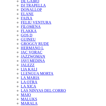
DE GAIRÓ
DJ TRAPELLA
DONALLOP
ELANE
FAIXA
FELIU VENTURA
FILOMENA
FLAKKA
GOS D
GUINEU
GROGGY RUDE
HERMANO L
JAÇ VORAÇ
JAZZWOMAN
JAVI MEDINA
JALEZZ
LIA KALI
LLENGUA MORTA
LA MARIA
LA OTRA
LA XICA
LAS NINYAS DEL CORRO
MAIO
MALUKS
MARALA