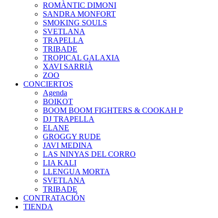
ROMÀNTIC DIMONI
SANDRA MONFORT
SMOKING SOULS
SVETLANA
TRAPELLA
TRIBADE
TROPICAL GALAXIA
XAVI SARRIÀ
ZOO
CONCIERTOS
Agenda
BOIKOT
BOOM BOOM FIGHTERS & COOKAH P
DJ TRAPELLA
ELANE
GROGGY RUDE
JAVI MEDINA
LAS NINYAS DEL CORRO
LIA KALI
LLENGUA MORTA
SVETLANA
TRIBADE
CONTRATACIÓN
TIENDA