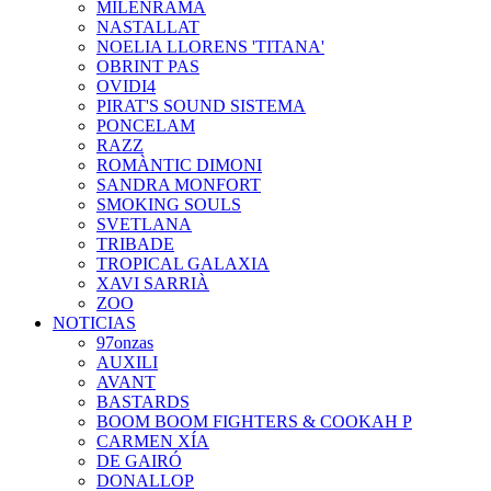
MILENRAMA
NASTALLAT
NOELIA LLORENS 'TITANA'
OBRINT PAS
OVIDI4
PIRAT'S SOUND SISTEMA
PONCELAM
RAZZ
ROMÀNTIC DIMONI
SANDRA MONFORT
SMOKING SOULS
SVETLANA
TRIBADE
TROPICAL GALAXIA
XAVI SARRIÀ
ZOO
NOTICIAS
97onzas
AUXILI
AVANT
BASTARDS
BOOM BOOM FIGHTERS & COOKAH P
CARMEN XÍA
DE GAIRÓ
DONALLOP