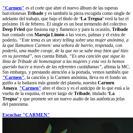
"Carmen"
es el corte que abre el nuevo álbum de las raperas
barcelonesas
Tribade
y es también la pieza escogida como single de
adelanto del trabajo, que bajo el título de
‘La Tregua’
verá la luz el
próximo 16 de febrero. El single es un beat tremendo del colectivo
Deep Fried
que fusiona rap y flamenco y para la ocasión,
Tribade
han contado con
Maruja Limón
a las voces, palmas y el extra de
poderío.
“Este tema es un story telling sobre una mujer anónima, a
la que llamamos Carmen: una señora de barrio, respetada, con
poderío, una madre coraje, de la que no se sabe muy bien qué hizo
en su juventud”
, nos cuenta Bittah.
“Es una canción que sigue la
línia de Tribade de homenajear a las mujeres y esta vez lo hemos
querido hacer a través de las referentes cuotidianas”
, afirma la MC.
Sin embargo, y prestando atención a la portada, vemos también que
"Carmen"
, la canción y la Carmen anónima, lleva en el fondo un
guiño a la bailaora más grande del planeta, nuestra
Carmen
Amaya
.
"Carmen"
abre el disco y es el anticipo de lo que está a la
vuelta de la esquina, el tercer largo de
Tribade
, titulado
‘La
Tregua’
y que promete ser un nuevo asalto de las auténticas jefas
del panorama.
Escuchar "CARMEN"