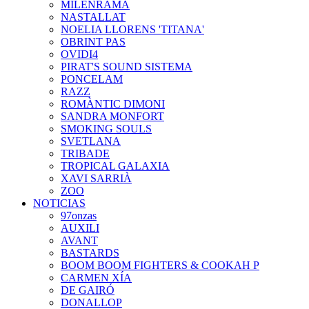
MILENRAMA
NASTALLAT
NOELIA LLORENS 'TITANA'
OBRINT PAS
OVIDI4
PIRAT'S SOUND SISTEMA
PONCELAM
RAZZ
ROMÀNTIC DIMONI
SANDRA MONFORT
SMOKING SOULS
SVETLANA
TRIBADE
TROPICAL GALAXIA
XAVI SARRIÀ
ZOO
NOTICIAS
97onzas
AUXILI
AVANT
BASTARDS
BOOM BOOM FIGHTERS & COOKAH P
CARMEN XÍA
DE GAIRÓ
DONALLOP