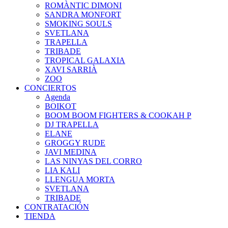
ROMÀNTIC DIMONI
SANDRA MONFORT
SMOKING SOULS
SVETLANA
TRAPELLA
TRIBADE
TROPICAL GALAXIA
XAVI SARRIÀ
ZOO
CONCIERTOS
Agenda
BOIKOT
BOOM BOOM FIGHTERS & COOKAH P
DJ TRAPELLA
ELANE
GROGGY RUDE
JAVI MEDINA
LAS NINYAS DEL CORRO
LIA KALI
LLENGUA MORTA
SVETLANA
TRIBADE
CONTRATACIÓN
TIENDA