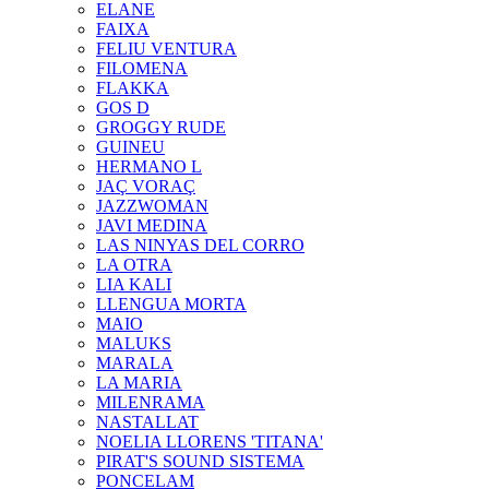
ELANE
FAIXA
FELIU VENTURA
FILOMENA
FLAKKA
GOS D
GROGGY RUDE
GUINEU
HERMANO L
JAÇ VORAÇ
JAZZWOMAN
JAVI MEDINA
LAS NINYAS DEL CORRO
LA OTRA
LIA KALI
LLENGUA MORTA
MAIO
MALUKS
MARALA
LA MARIA
MILENRAMA
NASTALLAT
NOELIA LLORENS 'TITANA'
PIRAT'S SOUND SISTEMA
PONCELAM