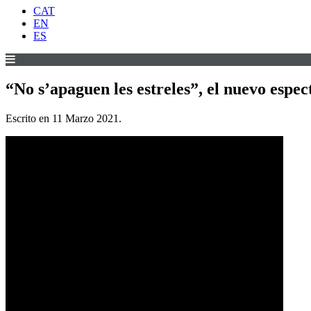
CAT
EN
ES
“No s’apaguen les estreles”, el nuevo espe
Escrito en
11 Marzo 2021
.