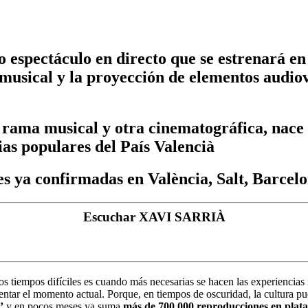
 espectáculo en directo que se estrenará en 
musical y la proyección de elementos audiov
rama musical y otra cinematográfica, nace d
ias populares del País Valencià
s ya confirmadas en València, Salt, Barcel
Escuchar XAVI SARRIÀ
stos tiempos difíciles es cuando más necesarias se hacen las experiencias
rentar el momento actual. Porque, en tiempos de oscuridad, la cultura pu
’
y en pocos meses ya suma
más de 700.000 reproducciones en plata