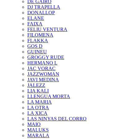
DE GAIRÓ
DJ TRAPELLA
DONALLOP
ELANE
FAIXA
FELIU VENTURA
FILOMENA
FLAKKA
GOS D
GUINEU
GROGGY RUDE
HERMANO L
JAÇ VORAÇ
JAZZWOMAN
JAVI MEDINA
JALEZZ
LIA KALI
LLENGUA MORTA
LA MARIA
LA OTRA
LA XICA
LAS NINYAS DEL CORRO
MAIO
MALUKS
MARALA