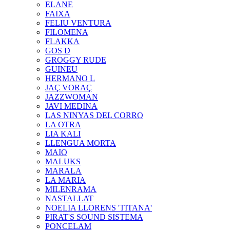
ELANE
FAIXA
FELIU VENTURA
FILOMENA
FLAKKA
GOS D
GROGGY RUDE
GUINEU
HERMANO L
JAÇ VORAÇ
JAZZWOMAN
JAVI MEDINA
LAS NINYAS DEL CORRO
LA OTRA
LIA KALI
LLENGUA MORTA
MAIO
MALUKS
MARALA
LA MARIA
MILENRAMA
NASTALLAT
NOELIA LLORENS 'TITANA'
PIRAT'S SOUND SISTEMA
PONCELAM