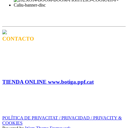
CONTACTO
CONTRATACIÓN
Tel: (+34) 615 27 69 02 contractacio@ppf.cat
ADMINISTRACIÓN Y TIENDA
Tel.: (+34) 93 878 74 80 comandes@ppf.cat
TIENDA ONLINE www.botiga.ppf.cat
SELLO DISCOGRÁFICO, LICENCIAS,
PROMOS y EDITORIAL
info@ppf.cat
POLÍTICA DE PRIVACITAT / PRIVACIDAD / PRIVACITY &
COOKIES