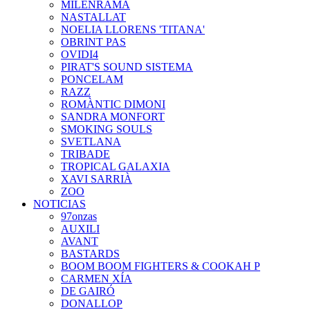
MILENRAMA
NASTALLAT
NOELIA LLORENS 'TITANA'
OBRINT PAS
OVIDI4
PIRAT'S SOUND SISTEMA
PONCELAM
RAZZ
ROMÀNTIC DIMONI
SANDRA MONFORT
SMOKING SOULS
SVETLANA
TRIBADE
TROPICAL GALAXIA
XAVI SARRIÀ
ZOO
NOTICIAS
97onzas
AUXILI
AVANT
BASTARDS
BOOM BOOM FIGHTERS & COOKAH P
CARMEN XÍA
DE GAIRÓ
DONALLOP