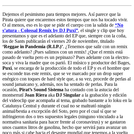
Dejemos el pesimismo para tiempos mejores. Así parece que la
Pirata quiere que encaremos estos tiempos que nos ha tocado vivir.
O al menos, eso es lo que se pide el cuerpo con la salida de
“No
s’atura - Colossal Remix by DJ Puxi”
, el single y clip que hoy
presentamos y que es el adelanto del EP que, siempre con la coña,
los de Sants publicarán el viernes 20 de noviembre, titulado
‘Reggae in Pandemia (R.I.P.)’
. ¿Tenemos que salir con un remix
como adelanto? ¡Pues salimos con un remix! ¿Que el remix está
pasado de vuelta pero es un pepinazo? Pues adelante con la electro-
soca y viva la madre que os parió. El músico y productor del Bages,
Puxi
, se encarga de la producción de todo el EP y es el hombre que
se esconde tras este remix, que se ve marcado por un drop super
enérgico con toques de hard style que, a su vez, procede de perlas al
sound jamaicano y, además, nos ha sentado de perlas. Para la
ocasión,
Pirat’s Sound Sistema
ha contado con la astucia del
montserratí
Joan Riera
aka
DJ Singular
a la grabación y edición
del videoclip que acompaña al tema, grabado bastante a lo loku en la
Catalunya Central y durante el cual no se maltrató ningún
animal/bestia a excepción del Soto, pero por el cual sí que se
infringieron dos o tres supuestos legales (ninguno vinculado a la
normativa sanitaria para hacer frente al coronavirus) y se gastaron
unos cuantos litros de gasolina, hecho que servirá para avanzar un
poco más si cabe hacia el desastre mundial que tenemos a la vuelta