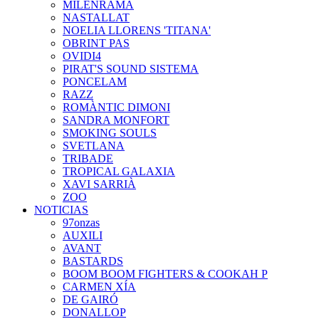
MILENRAMA
NASTALLAT
NOELIA LLORENS 'TITANA'
OBRINT PAS
OVIDI4
PIRAT'S SOUND SISTEMA
PONCELAM
RAZZ
ROMÀNTIC DIMONI
SANDRA MONFORT
SMOKING SOULS
SVETLANA
TRIBADE
TROPICAL GALAXIA
XAVI SARRIÀ
ZOO
NOTICIAS
97onzas
AUXILI
AVANT
BASTARDS
BOOM BOOM FIGHTERS & COOKAH P
CARMEN XÍA
DE GAIRÓ
DONALLOP