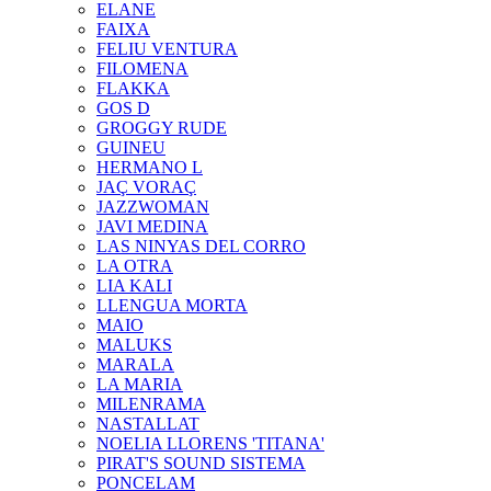
ELANE
FAIXA
FELIU VENTURA
FILOMENA
FLAKKA
GOS D
GROGGY RUDE
GUINEU
HERMANO L
JAÇ VORAÇ
JAZZWOMAN
JAVI MEDINA
LAS NINYAS DEL CORRO
LA OTRA
LIA KALI
LLENGUA MORTA
MAIO
MALUKS
MARALA
LA MARIA
MILENRAMA
NASTALLAT
NOELIA LLORENS 'TITANA'
PIRAT'S SOUND SISTEMA
PONCELAM