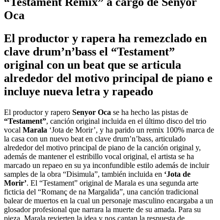
“Testament Remix” a cargo de Senyor
Oca
El productor y rapera ha remezclado en
clave drum’n’bass el “Testament”
original con un beat que se articula
alrededor del motivo principal de piano e
incluye nueva letra y rapeado
El productor y rapero
Senyor Oca
se ha hecho las pistas de
“Testament”
, canción original incluida en el último disco del trio
vocal
Marala
‘Jota de Morir’, y ha parido un remix 100% marca de
la casa con un nuevo beat en clave drum’n’bass, articulado
alrededor del motivo principal de piano de la canción original y,
además de mantener el estribillo vocal original, el artista se ha
marcado un repaeo en su ya inconfundible estilo además de incluir
samples de la obra “Disimula”, también incluida en
‘Jota de
Morir’
. El “Testament” original de Marala es una segunda arte
ficticia del “Romanç de na Margalida”, una canción tradicional
balear de muertos en la cual un personaje masculino encargaba a un
glosador profesional que narrara la muerte de su amada. Para su
pieza, Marala revierten la idea y nos cantan la respuesta de