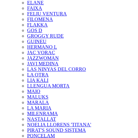
ELANE
FAIXA
FELIU VENTURA
FILOMENA
FLAKKA
GOS D
GROGGY RUDE
GUINEU
HERMANO L
JAÇ VORAÇ
JAZZWOMAN
JAVI MEDINA
LAS NINYAS DEL CORRO
LA OTRA
LIA KALI
LLENGUA MORTA
MAIO
MALUKS
MARALA
LA MARIA
MILENRAMA
NASTALLAT
NOELIA LLORENS 'TITANA'
PIRAT'S SOUND SISTEMA
PONCELAM