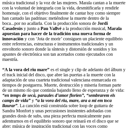
música tradicional y la voz de las mujeres. Marala cantan a la muerte
con la voluntad de integrarla con la vida, desmitificarla y rendirle
homenaje, con el objetivo finalmente de cantar hoy como siempre
han cantado las padrinas: metiéndose la muerte dentro de la
boca...por no acallarla. Con la producción sonora de
Jordi
Casadesús
y junto a
Pau Vallvé
a la producción musical,
Marala
apuestan para hacer de la tradición una nueva forma de
innovación
y con ‘Jota de morir’ consiguen un placiente equilibrio
entre referencias, estructuras e instrumentos tradicionales y un
envoltorio sonoro donde la síntesis y distorsión de sonidos y los
apuntes de electrónica son tan acertados como ejecutados con
maestría.
“A la vora del riu mare”
es el single y clip de adelanto del álbum y
el track inicial del disco, que abre las puertas a la muerte con la
adaptación de una cuarteta tradicional valenciana enmarcada en
tiempos de postguerra. Muerte, destrucción y miseria forman parte
de un mismo río que continúa bajando lleno de esperanza y de vida:
“en temps de secà, paraules d’amor florien”, “sembrarem els
camps de vida”
y
“a la vora del riu, mare, ara a mi em toca
llaurar”
. La canción está construida sobre loop de guitarra de
Sandra Monfort y unas percusiones insistentes adobadas con
grandes dosis de subs, una pieza perfecta musicalmente para
adentrarnos en el equilibrio sonoro que reinará en el disco que se
abre: música de inspiración tradicional con las voces como