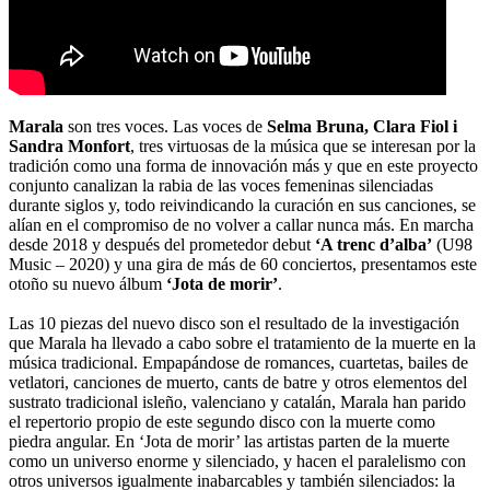
Marala
son tres voces. Las voces de
Selma Bruna, Clara Fiol i
Sandra Monfort
, tres virtuosas de la música que se interesan por la
tradición como una forma de innovación más y que en este proyecto
conjunto canalizan la rabia de las voces femeninas silenciadas
durante siglos y, todo reivindicando la curación en sus canciones, se
alían en el compromiso de no volver a callar nunca más. En marcha
desde 2018 y después del prometedor debut
‘A trenc d’alba’
(U98
Music – 2020) y una gira de más de 60 conciertos, presentamos este
otoño su nuevo álbum
‘Jota de morir’
.
Las 10 piezas del nuevo disco son el resultado de la investigación
que Marala ha llevado a cabo sobre el tratamiento de la muerte en la
música tradicional. Empapándose de romances, cuartetas, bailes de
vetlatori, canciones de muerto, cants de batre y otros elementos del
sustrato tradicional isleño, valenciano y catalán, Marala han parido
el repertorio propio de este segundo disco con la muerte como
piedra angular. En ‘Jota de morir’ las artistas parten de la muerte
como un universo enorme y silenciado, y hacen el paralelismo con
otros universos igualmente inabarcables y también silenciados: la