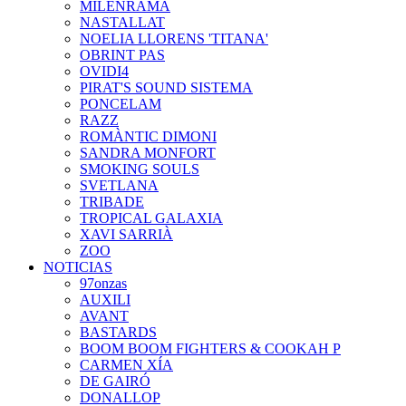
MILENRAMA
NASTALLAT
NOELIA LLORENS 'TITANA'
OBRINT PAS
OVIDI4
PIRAT'S SOUND SISTEMA
PONCELAM
RAZZ
ROMÀNTIC DIMONI
SANDRA MONFORT
SMOKING SOULS
SVETLANA
TRIBADE
TROPICAL GALAXIA
XAVI SARRIÀ
ZOO
NOTICIAS
97onzas
AUXILI
AVANT
BASTARDS
BOOM BOOM FIGHTERS & COOKAH P
CARMEN XÍA
DE GAIRÓ
DONALLOP