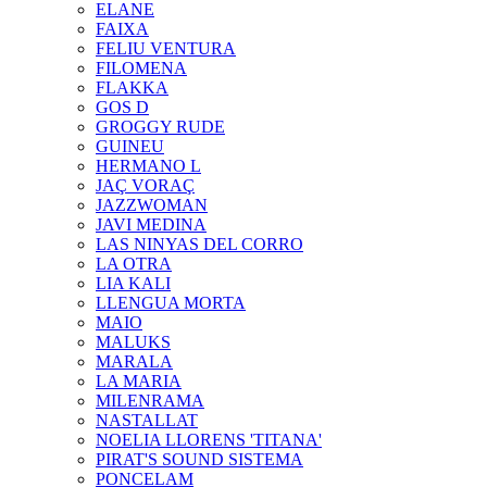
ELANE
FAIXA
FELIU VENTURA
FILOMENA
FLAKKA
GOS D
GROGGY RUDE
GUINEU
HERMANO L
JAÇ VORAÇ
JAZZWOMAN
JAVI MEDINA
LAS NINYAS DEL CORRO
LA OTRA
LIA KALI
LLENGUA MORTA
MAIO
MALUKS
MARALA
LA MARIA
MILENRAMA
NASTALLAT
NOELIA LLORENS 'TITANA'
PIRAT'S SOUND SISTEMA
PONCELAM