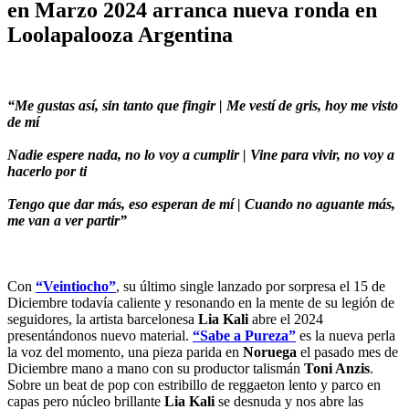
en Marzo 2024 arranca nueva ronda en
Loolapalooza Argentina
“Me gustas así, sin tanto que fingir | Me vestí de gris, hoy me visto
de mí
Nadie espere nada, no lo voy a cumplir | Vine para vivir, no voy a
hacerlo por ti
Tengo que dar más, eso esperan de mí | Cuando no aguante más,
me van a ver partir”
Con
“Veintiocho”
, su último single lanzado por sorpresa el 15 de
Diciembre todavía caliente y resonando en la mente de su legión de
seguidores, la artista barcelonesa
Lia Kali
abre el 2024
presentándonos nuevo material.
“Sabe a Pureza”
es la nueva perla
la voz del momento, una pieza parida en
Noruega
el pasado mes de
Diciembre mano a mano con su productor talismán
Toni Anzis
.
Sobre un beat de pop con estribillo de reggaeton lento y parco en
capas pero núcleo brillante
Lia Kali
se desnuda y nos abre las