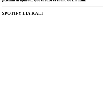
¡Atentas al aparato, que el 2024 es el año de Lia Kali!
SPOTIFY LIA KALI