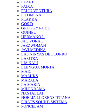
ELANE
FAIXA
FELIU VENTURA
FILOMENA
FLAKKA
GOS D
GROGGY RUDE
GUINEU
HERMANO L
JAÇ VORAÇ
JAZZWOMAN
JAVI MEDINA
LAS NINYAS DEL CORRO
LA OTRA
LIA KALI
LLENGUA MORTA
MAIO
MALUKS
MARALA
LA MARIA
MILENRAMA
NASTALLAT
NOELIA LLORENS 'TITANA'
PIRAT'S SOUND SISTEMA
PONCELAM