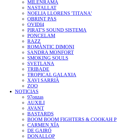
MILENRAMA
NASTALLAT
NOELIA LLORENS 'TITANA'
OBRINT PAS
OVIDI4
PIRAT'S SOUND SISTEMA
PONCELAM
RAZZ
ROMÀNTIC DIMONI
SANDRA MONFORT
SMOKING SOULS
SVETLANA
TRIBADE
TROPICAL GALAXIA
XAVI SARRIÀ
ZOO
NOTICIAS
97onzas
AUXILI
AVANT
BASTARDS
BOOM BOOM FIGHTERS & COOKAH P
CARMEN XÍA
DE GAIRÓ
DONALLOP