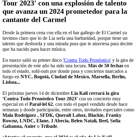
Tour 2023' con una explosión de talento
que avanza un 2024 prometedor para la
cantante del Carmel
Desde la primera cena con ella en el bar gallego de El Carmel ya
tuvimos claro que lo de Lia sería una barbaridad, porque tiene un
talento que desborda y una mirada pura que te atraviesa para decirte
que ha nacido para hacer música.
En marzo salió su primer disco
'Contra Todo Pronóstico'
y la gira de
presentación de este año ha sido una locura.
Más de 50 fechas
en
todo el estado, sold-outs por donde pasa y conciertos marcados a
fuego en
NYC, Bogotá, Ciudad de Mexico, Marsella, Berlín,
Lisboa...
El próximo jueves 14 de diciembre
Lia Kali cerrará la gira
'Contra Todo Pronóstico Tour 2023'
con un concierto muy
especial en el
Paral·lel 62
, con todo el papel vendido desde hace
semanas y donde participarán, entre otros, invitados especiales como
Mala Rodriguez , SFDK, Queralt Lahoz, Blackie, Franky
Rownz, LNDC, Elane, J Abecia, Belen Natalí, Beel, Sofía
Gabanna, Anier
o
Tribade
.