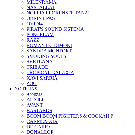
MILENRAMA
NASTALLAT
NOELIA LLORENS 'TITANA'
OBRINT PAS
OVIDI4
PIRAT'S SOUND SISTEMA
PONCELAM
RAZZ
ROMÀNTIC DIMONI
SANDRA MONFORT
SMOKING SOULS
SVETLANA
TRIBADE
TROPICAL GALAXIA
XAVI SARRIÀ
ZOO
NOTICIAS
97onzas
AUXILI
AVANT
BASTARDS
BOOM BOOM FIGHTERS & COOKAH P
CARMEN XÍA
DE GAIRÓ
DONALLOP