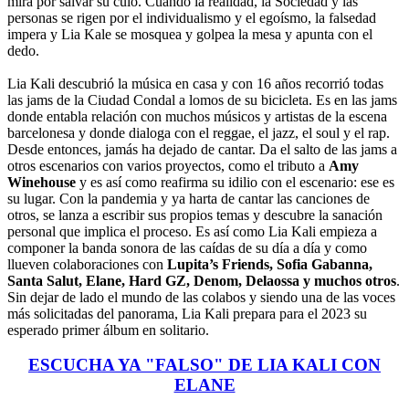
mira por salvar su culo. Cuando la realidad, la Sociedad y las
personas se rigen por el individualismo y el egoísmo, la falsedad
impera y Lia Kale se mosquea y golpea la mesa y apunta con el
dedo.
Lia Kali descubrió la música en casa y con 16 años recorrió todas
las jams de la Ciudad Condal a lomos de su bicicleta. Es en las jams
donde entabla relación con muchos músicos y artistas de la escena
barcelonesa y donde dialoga con el reggae, el jazz, el soul y el rap.
Desde entonces, jamás ha dejado de cantar. Da el salto de las jams a
otros escenarios con varios proyectos, como el tributo a
Amy
Winehouse
y es así como reafirma su idilio con el escenario: ese es
su lugar. Con la pandemia y ya harta de cantar las canciones de
otros, se lanza a escribir sus propios temas y descubre la sanación
personal que implica el proceso. Es así como Lia Kali empieza a
componer la banda sonora de las caídas de su día a día y como
llueven colaboraciones con
Lupita’s Friends, Sofia Gabanna,
Santa Salut, Elane, Hard GZ, Denom, Delaossa y muchos otros
.
Sin dejar de lado el mundo de las colabos y siendo una de las voces
más solicitadas del panorama, Lia Kali prepara para el 2023 su
esperado primer álbum en solitario.
ESCUCHA YA "FALSO" DE LIA KALI CON
ELANE