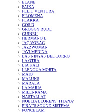
ELANE
FAIXA
FELIU VENTURA
FILOMENA
FLAKKA
GOS D
GROGGY RUDE
GUINEU
HERMANO L
JAÇ VORAÇ
JAZZWOMAN
JAVI MEDINA
LAS NINYAS DEL CORRO
LA OTRA
LIA KALI
LLENGUA MORTA
MAIO
MALUKS
MARALA
LA MARIA
MILENRAMA
NASTALLAT
NOELIA LLORENS 'TITANA'
PIRAT'S SOUND SISTEMA
PONCELAM