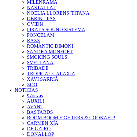
MILENRAMA
NASTALLAT
NOELIA LLORENS 'TITANA'
OBRINT PAS
OVIDI4
PIRAT'S SOUND SISTEMA
PONCELAM
RAZZ
ROMÀNTIC DIMONI
SANDRA MONFORT
SMOKING SOULS
SVETLANA
TRIBADE
TROPICAL GALAXIA
XAVI SARRIÀ
ZOO
NOTICIAS
97onzas
AUXILI
AVANT
BASTARDS
BOOM BOOM FIGHTERS & COOKAH P
CARMEN XÍA
DE GAIRÓ
DONALLOP