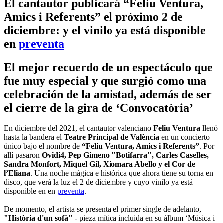
El cantautor publicará “Feliu Ventura,
Amics i Referents” el próximo 2 de
diciembre: y el vinilo ya está disponible
en
preventa
El mejor recuerdo de un espectáculo que
fue muy especial y que surgió como una
celebración de la amistad, además de ser
el cierre de la gira de ‘Convocatòria’
En diciembre del 2021, el cantautor valenciano
Feliu Ventura
llenó
hasta la bandera el
Teatre Principal de València
en un concierto
único bajo el nombre de
“Feliu Ventura, Amics i Referents”
. Por
allí pasaron
Ovidi4, Pep Gimeno "Botifarra", Carles Caselles,
Sandra Monfort, Miquel Gil, Xiomara Abello y el Cor de
l’Eliana
. Una noche mágica e histórica que ahora tiene su torna en
disco, que verá la luz el 2 de diciembre y cuyo vinilo ya está
disponible en en
preventa
.
De momento, el artista se presenta el primer single de adelanto,
"Història d'un sofà"
- pieza mítica incluida en su álbum ‘Música i