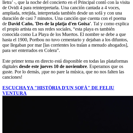
lletra’ -, que la noche del concierto en el Principal contó con la visita
de Ovidi 4 para reinterpretarla. Una canción cantada a 4 voces,
ampliada, retejida, interpretada también desde un sofá y con una
duración de casi 7 minutos. Una canción que cuenta con el poema
de
David Caño, 'Des de la platja d'en Goixa'
. Tal y como explica
el propio artista en sus redes sociales, “esta playa es también
conocida como La Playa de los Muertos. El nombre se debe a que
hasta el 1900, Portbou no tuvo cementario y dejaban a los difuntos,
que llegaban por mar [las corrientes los traían a menudo ahogados],
para ser enterrados en Colera”.
Este primer tema en directo está disponible en todas las plataformas
digitales
desde este jueves 10 de noviembre
. Esperamos que os
guste. Por lo demás, ¡que no pare la música, que no nos falten las
canciones!
ESCUCHA YA "HISTÒRIA D'UN SOFÀ" DE FELIU
VENTURA