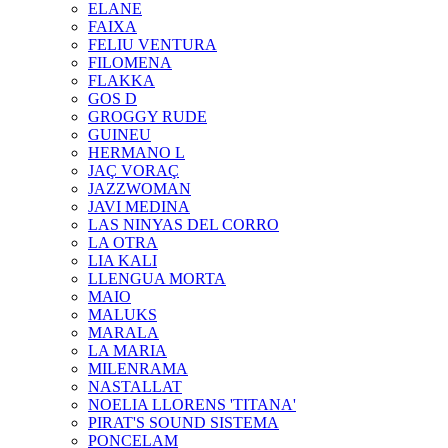
ELANE
FAIXA
FELIU VENTURA
FILOMENA
FLAKKA
GOS D
GROGGY RUDE
GUINEU
HERMANO L
JAÇ VORAÇ
JAZZWOMAN
JAVI MEDINA
LAS NINYAS DEL CORRO
LA OTRA
LIA KALI
LLENGUA MORTA
MAIO
MALUKS
MARALA
LA MARIA
MILENRAMA
NASTALLAT
NOELIA LLORENS 'TITANA'
PIRAT'S SOUND SISTEMA
PONCELAM