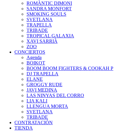
ROMÀNTIC DIMONI
SANDRA MONFORT
SMOKING SOULS
SVETLANA
TRAPELLA
TRIBADE
TROPICAL GALAXIA
XAVI SARRIÀ
ZOO
CONCIERTOS
Agenda
BOIKOT
BOOM BOOM FIGHTERS & COOKAH P
DJ TRAPELLA
ELANE
GROGGY RUDE
JAVI MEDINA
LAS NINYAS DEL CORRO
LIA KALI
LLENGUA MORTA
SVETLANA
TRIBADE
CONTRATACIÓN
TIENDA