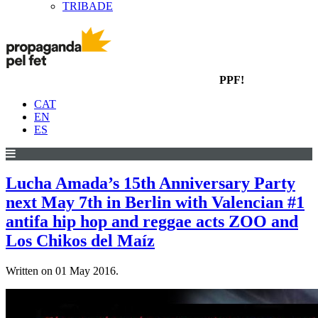
TRIBADE
PPF!
CAT
EN
ES
Lucha Amada’s 15th Anniversary Party
next May 7th in Berlin with Valencian #1
antifa hip hop and reggae acts ZOO and
Los Chikos del Maíz
Written on
01 May 2016
.