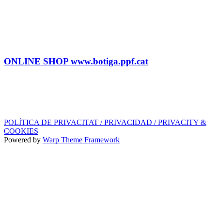
Tel: (+34) 615 27 69 02
contractacio@ppf.cat
SHOP
Tel.: (+34) 93 878 74 80 comandes@ppf.cat
ONLINE SHOP www.botiga.ppf.cat
SEGELL DISCOGRÀFIC, LLICÈNCIES,
PROMOS i EDITORIAL
info@ppf.cat
POLÍTICA DE PRIVACITAT / PRIVACIDAD / PRIVACITY &
COOKIES
Powered by
Warp Theme Framework