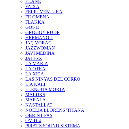
ELANE
FAIXA
FELIU VENTURA
FILOMENA
FLAKKA
GOS D
GROGGY RUDE
HERMANO L
JAÇ VORAÇ
JAZZWOMAN
JAVI MEDINA
JALEZZ
LA MARIA
LA OTRA
LA XICA
LAS NINYAS DEL CORRO
LIA KALI
LLENGUA MORTA
MALUKS
MARALA
NASTALLAT
NOELIA LLORENS 'TITANA'
OBRINT PAS
OVIDI4
PIRAT'S SOUND SISTEMA