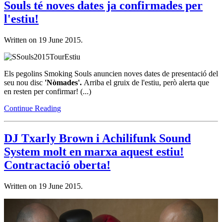
Souls té noves dates ja confirmades per
l'estiu!
Written on
19 June 2015
.
Els pegolins Smoking Souls anuncien noves dates de presentació del
seu nou disc
'Nòmades'.
Arriba el gruix de l'estiu, però alerta que
en resten per confirmar! (...)
Continue Reading
DJ Txarly Brown i Achilifunk Sound
System molt en marxa aquest estiu!
Contractació oberta!
Written on
19 June 2015
.