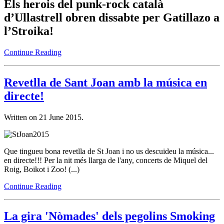
Els herois del punk-rock català
d’Ullastrell obren dissabte per Gatillazo a
l’Stroika!
Continue Reading
Revetlla de Sant Joan amb la música en
directe!
Written on
21 June 2015
.
Que tingueu bona revetlla de St Joan i no us descuideu la música...
en directe!!! Per la nit més llarga de l'any, concerts de Miquel del
Roig, Boikot i Zoo! (...)
Continue Reading
La gira 'Nòmades' dels pegolins Smoking