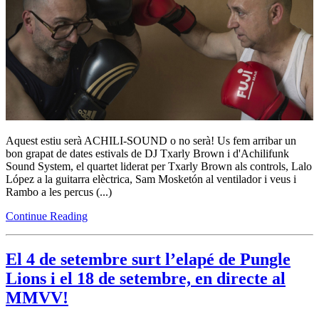
Aquest estiu serà ACHILI-SOUND o no serà! Us fem arribar un
bon grapat de dates estivals de DJ Txarly Brown i d'Achilifunk
Sound System, el quartet liderat per Txarly Brown als controls, Lalo
López a la guitarra elèctrica, Sam Mosketón al ventilador i veus i
Rambo a les percus (...)
Continue Reading
El 4 de setembre surt l’elapé de Pungle
Lions i el 18 de setembre, en directe al
MMVV!