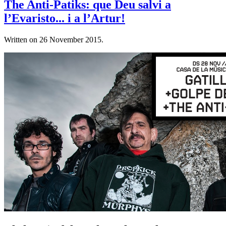
The Anti-Patiks: que Deu salvi a
l’Evaristo... i a l’Artur!
Written on
26 November 2015
.