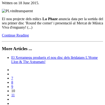
Written on
18 June 2015
.
El nou projecte dels mítics
La Phaze
anuncia data per la sortida del
seu primer disc 'Round the corner' i presentació al Mercat de Música
Viva d'enguany
! (...)
Continue Reading
More Articles ...
El Xerramequ produeix el nou disc dels lleidatans L'Home
Llop & The Astramats!
7
8
9
10
11