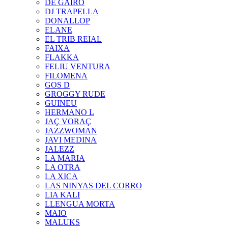
DE GAIRÓ
DJ TRAPELLA
DONALLOP
ELANE
EL TRIB REIAL
FAIXA
FLAKKA
FELIU VENTURA
FILOMENA
GOS D
GROGGY RUDE
GUINEU
HERMANO L
JAÇ VORAÇ
JAZZWOMAN
JAVI MEDINA
JALEZZ
LA MARIA
LA OTRA
LA XICA
LAS NINYAS DEL CORRO
LIA KALI
LLENGUA MORTA
MAIO
MALUKS