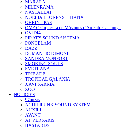
MARALA
MILENRAMA
NASTALLAT
NOELIA LLORENS 'TITANA'
OBRINT PAS
OMAC Orquestra de Músiques d'Arrel de Catalunya
OVIDI4
PIRAT'S SOUND SISTEMA
PONCELAM
RAZZ
ROMÀNTIC DIMONI
SANDRA MONFORT
SMOKING SOULS
SVETLANA
TRIBADE
TROPICAL GALAXIA
XAVI SARRIÀ
ZOO
NOTÍCIES
97onzas
ACHILIFUNK SOUND SYSTEM
AUXILI
AVANT
AT VERSARIS
BASTARDS