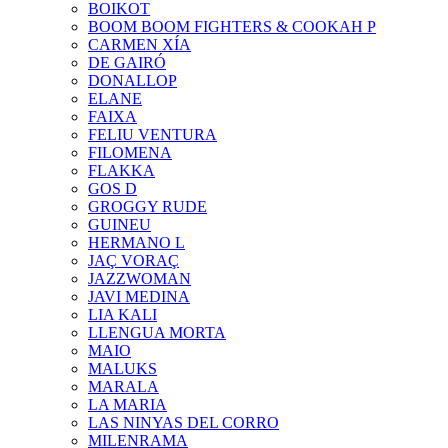
BOIKOT
BOOM BOOM FIGHTERS & COOKAH P
CARMEN XÍA
DE GAIRÓ
DONALLOP
ELANE
FAIXA
FELIU VENTURA
FILOMENA
FLAKKA
GOS D
GROGGY RUDE
GUINEU
HERMANO L
JAÇ VORAÇ
JAZZWOMAN
JAVI MEDINA
LIA KALI
LLENGUA MORTA
MAIO
MALUKS
MARALA
LA MARIA
LAS NINYAS DEL CORRO
MILENRAMA