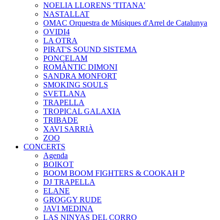
NOELIA LLORENS 'TITANA'
NASTALLAT
OMAC Orquestra de Músiques d'Arrel de Catalunya
OVIDI4
LA OTRA
PIRAT'S SOUND SISTEMA
PONCELAM
ROMÀNTIC DIMONI
SANDRA MONFORT
SMOKING SOULS
SVETLANA
TRAPELLA
TROPICAL GALAXIA
TRIBADE
XAVI SARRIÀ
ZOO
CONCERTS
Agenda
BOIKOT
BOOM BOOM FIGHTERS & COOKAH P
DJ TRAPELLA
ELANE
GROGGY RUDE
JAVI MEDINA
LAS NINYAS DEL CORRO