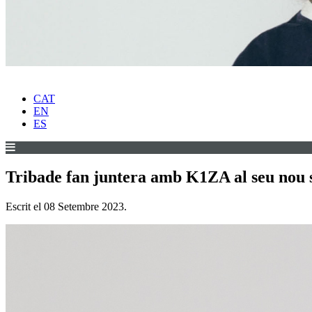
CAT
EN
ES
Tribade fan juntera amb K1ZA al seu nou s
Escrit el
08 Setembre 2023
.