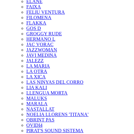
ELANE
FAIXA
FELIU VENTURA
FILOMENA
FLAKKA
GOS D
GROGGY RUDE
HERMANO L
JAÇ VORAÇ
JAZZWOMAN
JAVI MEDINA
JALEZZ
LA MARIA
LA OTRA
LA XICA
LAS NINYAS DEL CORRO
LIA KALI
LLENGUA MORTA
MALUKS
MARALA
NASTALLAT
NOELIA LLORENS 'TITANA'
OBRINT PAS
OVIDI4
PIRAT'S SOUND SISTEMA