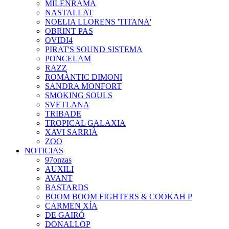
MILENRAMA
NASTALLAT
NOELIA LLORENS 'TITANA'
OBRINT PAS
OVIDI4
PIRAT'S SOUND SISTEMA
PONCELAM
RAZZ
ROMÀNTIC DIMONI
SANDRA MONFORT
SMOKING SOULS
SVETLANA
TRIBADE
TROPICAL GALAXIA
XAVI SARRIÀ
ZOO
NOTICIAS
97onzas
AUXILI
AVANT
BASTARDS
BOOM BOOM FIGHTERS & COOKAH P
CARMEN XÍA
DE GAIRÓ
DONALLOP