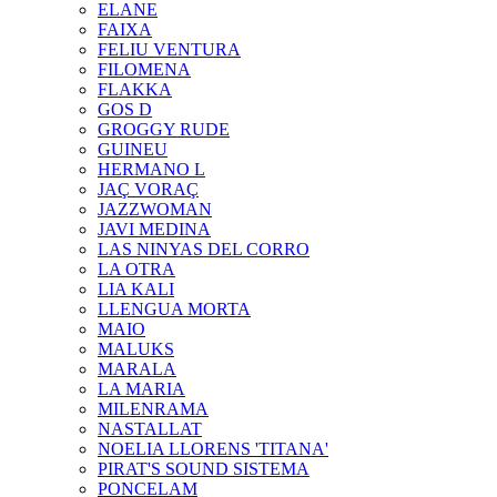
ELANE
FAIXA
FELIU VENTURA
FILOMENA
FLAKKA
GOS D
GROGGY RUDE
GUINEU
HERMANO L
JAÇ VORAÇ
JAZZWOMAN
JAVI MEDINA
LAS NINYAS DEL CORRO
LA OTRA
LIA KALI
LLENGUA MORTA
MAIO
MALUKS
MARALA
LA MARIA
MILENRAMA
NASTALLAT
NOELIA LLORENS 'TITANA'
PIRAT'S SOUND SISTEMA
PONCELAM