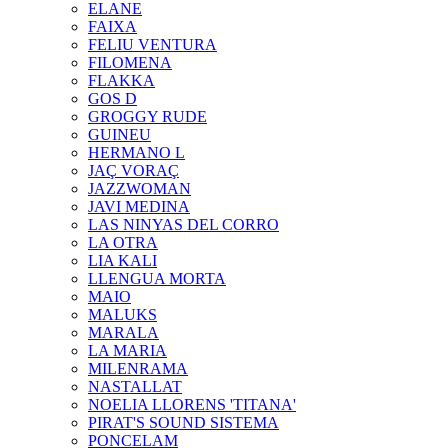
ELANE
FAIXA
FELIU VENTURA
FILOMENA
FLAKKA
GOS D
GROGGY RUDE
GUINEU
HERMANO L
JAÇ VORAÇ
JAZZWOMAN
JAVI MEDINA
LAS NINYAS DEL CORRO
LA OTRA
LIA KALI
LLENGUA MORTA
MAIO
MALUKS
MARALA
LA MARIA
MILENRAMA
NASTALLAT
NOELIA LLORENS 'TITANA'
PIRAT'S SOUND SISTEMA
PONCELAM