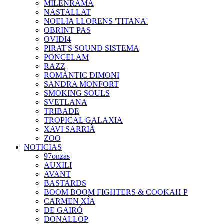
MILENRAMA
NASTALLAT
NOELIA LLORENS 'TITANA'
OBRINT PAS
OVIDI4
PIRAT'S SOUND SISTEMA
PONCELAM
RAZZ
ROMÀNTIC DIMONI
SANDRA MONFORT
SMOKING SOULS
SVETLANA
TRIBADE
TROPICAL GALAXIA
XAVI SARRIÀ
ZOO
NOTICIAS
97onzas
AUXILI
AVANT
BASTARDS
BOOM BOOM FIGHTERS & COOKAH P
CARMEN XÍA
DE GAIRÓ
DONALLOP