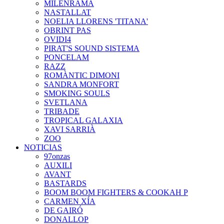
MILENRAMA
NASTALLAT
NOELIA LLORENS 'TITANA'
OBRINT PAS
OVIDI4
PIRAT'S SOUND SISTEMA
PONCELAM
RAZZ
ROMÀNTIC DIMONI
SANDRA MONFORT
SMOKING SOULS
SVETLANA
TRIBADE
TROPICAL GALAXIA
XAVI SARRIÀ
ZOO
NOTICIAS
97onzas
AUXILI
AVANT
BASTARDS
BOOM BOOM FIGHTERS & COOKAH P
CARMEN XÍA
DE GAIRÓ
DONALLOP