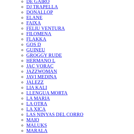
DE GAIRÓ
DJ TRAPELLA
DONALLOP
ELANE
FAIXA
FELIU VENTURA
FILOMENA
FLAKKA
GOS D
GUINEU
GROGGY RUDE
HERMANO L
JAÇ VORAÇ
JAZZWOMAN
JAVI MEDINA
JALEZZ
LIA KALI
LLENGUA MORTA
LA MARIA
LA OTRA
LA XICA
LAS NINYAS DEL CORRO
MAIO
MALUKS
MARALA