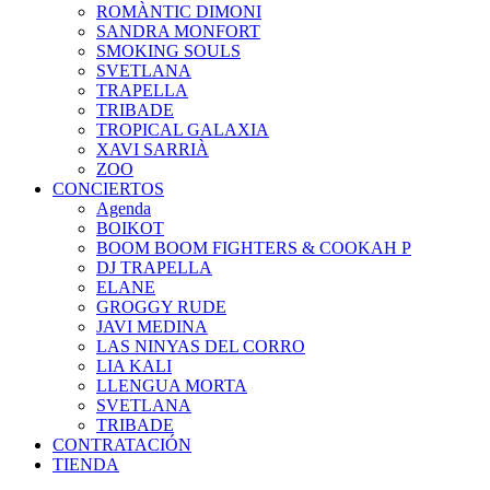
ROMÀNTIC DIMONI
SANDRA MONFORT
SMOKING SOULS
SVETLANA
TRAPELLA
TRIBADE
TROPICAL GALAXIA
XAVI SARRIÀ
ZOO
CONCIERTOS
Agenda
BOIKOT
BOOM BOOM FIGHTERS & COOKAH P
DJ TRAPELLA
ELANE
GROGGY RUDE
JAVI MEDINA
LAS NINYAS DEL CORRO
LIA KALI
LLENGUA MORTA
SVETLANA
TRIBADE
CONTRATACIÓN
TIENDA