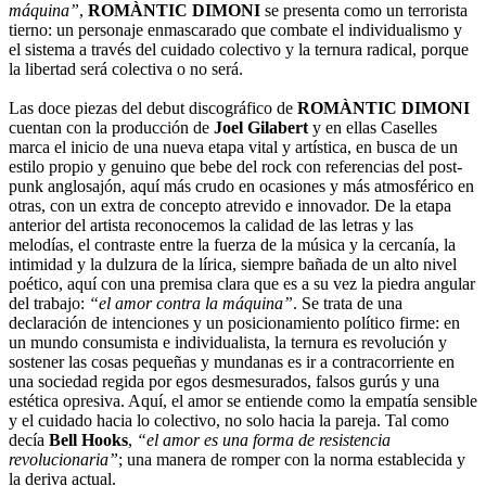
máquina”
,
ROMÀNTIC DIMONI
se presenta como un terrorista
tierno: un personaje enmascarado que combate el individualismo y
el sistema a través del cuidado colectivo y la ternura radical, porque
la libertad será colectiva o no será.
Las doce piezas del debut discográfico de
ROMÀNTIC DIMONI
cuentan con la producción de
Joel Gilabert
y en ellas Caselles
marca el inicio de una nueva etapa vital y artística, en busca de un
estilo propio y genuino que bebe del rock con referencias del post-
punk anglosajón, aquí más crudo en ocasiones y más atmosférico en
otras, con un extra de concepto atrevido e innovador. De la etapa
anterior del artista reconocemos la calidad de las letras y las
melodías, el contraste entre la fuerza de la música y la cercanía, la
intimidad y la dulzura de la lírica, siempre bañada de un alto nivel
poético, aquí con una premisa clara que es a su vez la piedra angular
del trabajo:
“el amor contra la máquina”
. Se trata de una
declaración de intenciones y un posicionamiento político firme: en
un mundo consumista e individualista, la ternura es revolución y
sostener las cosas pequeñas y mundanas es ir a contracorriente en
una sociedad regida por egos desmesurados, falsos gurús y una
estética opresiva. Aquí, el amor se entiende como la empatía sensible
y el cuidado hacia lo colectivo, no solo hacia la pareja. Tal como
decía
Bell Hooks
,
“el amor es una forma de resistencia
revolucionaria”
; una manera de romper con la norma establecida y
la deriva actual.