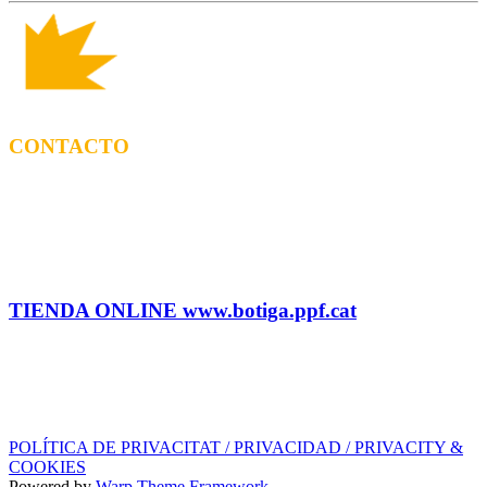
CONTACTO
CONTRATACIÓN
Tel: (+34) 615 27 69 02 contractacio@ppf.cat
ADMINISTRACIÓN Y TIENDA
Tel.: (+34) 93 878 74 80 comandes@ppf.cat
TIENDA ONLINE www.botiga.ppf.cat
SELLO DISCOGRÁFICO, LICENCIAS,
PROMOS y EDITORIAL
info@ppf.cat
POLÍTICA DE PRIVACITAT / PRIVACIDAD / PRIVACITY &
COOKIES
Powered by
Warp Theme Framework