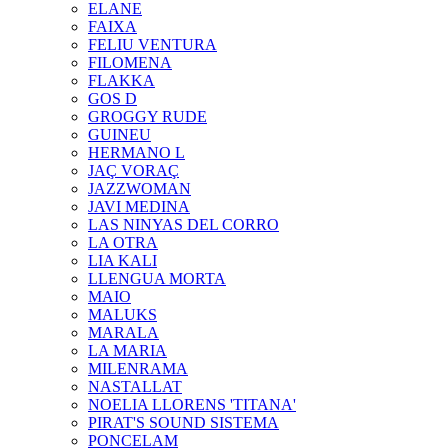
ELANE
FAIXA
FELIU VENTURA
FILOMENA
FLAKKA
GOS D
GROGGY RUDE
GUINEU
HERMANO L
JAÇ VORAÇ
JAZZWOMAN
JAVI MEDINA
LAS NINYAS DEL CORRO
LA OTRA
LIA KALI
LLENGUA MORTA
MAIO
MALUKS
MARALA
LA MARIA
MILENRAMA
NASTALLAT
NOELIA LLORENS 'TITANA'
PIRAT'S SOUND SISTEMA
PONCELAM