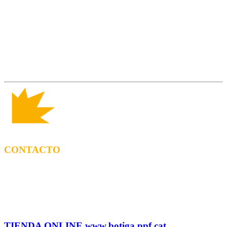
CONTACTO
CONTRATACIÓN
Tel: (+34) 615 27 69 02 contractacio@ppf.cat
ADMINISTRACIÓN Y TIENDA
Tel.: (+34) 93 878 74 80 comandes@ppf.cat
TIENDA ONLINE www.botiga.ppf.cat