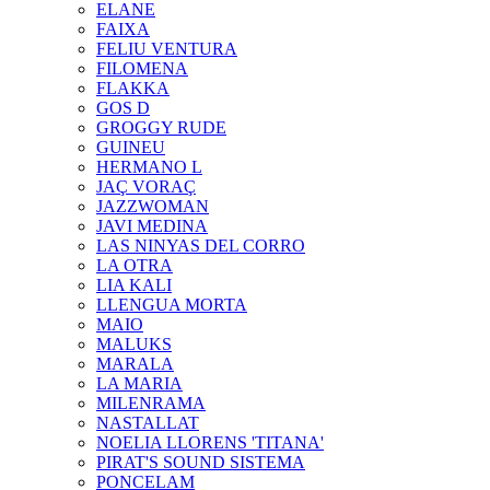
ELANE
FAIXA
FELIU VENTURA
FILOMENA
FLAKKA
GOS D
GROGGY RUDE
GUINEU
HERMANO L
JAÇ VORAÇ
JAZZWOMAN
JAVI MEDINA
LAS NINYAS DEL CORRO
LA OTRA
LIA KALI
LLENGUA MORTA
MAIO
MALUKS
MARALA
LA MARIA
MILENRAMA
NASTALLAT
NOELIA LLORENS 'TITANA'
PIRAT'S SOUND SISTEMA
PONCELAM