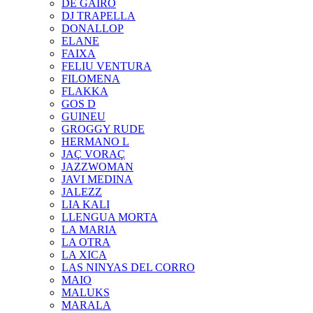
DE GAIRÓ
DJ TRAPELLA
DONALLOP
ELANE
FAIXA
FELIU VENTURA
FILOMENA
FLAKKA
GOS D
GUINEU
GROGGY RUDE
HERMANO L
JAÇ VORAÇ
JAZZWOMAN
JAVI MEDINA
JALEZZ
LIA KALI
LLENGUA MORTA
LA MARIA
LA OTRA
LA XICA
LAS NINYAS DEL CORRO
MAIO
MALUKS
MARALA