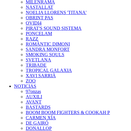
MILENRAMA
NASTALLAT
NOELIA LLORENS 'TITANA'
OBRINT PAS
OVIDI4
PIRAT'S SOUND SISTEMA
PONCELAM
RAZZ
ROMÀNTIC DIMONI
SANDRA MONFORT
SMOKING SOULS
SVETLANA
TRIBADE
TROPICAL GALAXIA
XAVI SARRIÀ
ZOO
NOTICIAS
97onzas
AUXILI
AVANT
BASTARDS
BOOM BOOM FIGHTERS & COOKAH P
CARMEN XÍA
DE GAIRÓ
DONALLOP