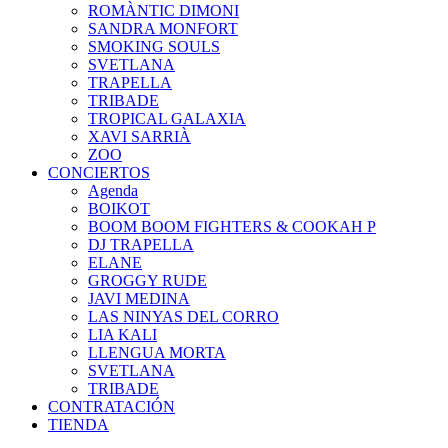
ROMÀNTIC DIMONI
SANDRA MONFORT
SMOKING SOULS
SVETLANA
TRAPELLA
TRIBADE
TROPICAL GALAXIA
XAVI SARRIÀ
ZOO
CONCIERTOS
Agenda
BOIKOT
BOOM BOOM FIGHTERS & COOKAH P
DJ TRAPELLA
ELANE
GROGGY RUDE
JAVI MEDINA
LAS NINYAS DEL CORRO
LIA KALI
LLENGUA MORTA
SVETLANA
TRIBADE
CONTRATACIÓN
TIENDA