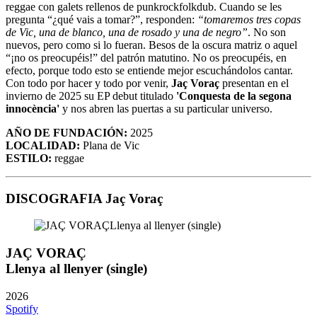
reggae con galets rellenos de punkrockfolkdub. Cuando se les
pregunta “¿qué vais a tomar?”, responden:
“tomaremos tres copas
de Vic, una de blanco, una de rosado y una de negro”
. No son
nuevos, pero como si lo fueran. Besos de la oscura matriz o aquel
“¡no os preocupéis!” del patrón matutino. No os preocupéis, en
efecto, porque todo esto se entiende mejor escuchándolos cantar.
Con todo por hacer y todo por venir,
Jaç Voraç
presentan en el
invierno de 2025 su EP debut titulado
'Conquesta de la segona
innocència'
y nos abren las puertas a su particular universo.
AÑO DE FUNDACIÓN:
2025
LOCALIDAD:
Plana de Vic
ESTILO:
reggae
DISCOGRAFIA Jaç Voraç
JAÇ VORAÇ
Llenya al llenyer (single)
2026
Spotify